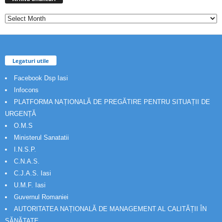
Legaturi utile
Facebook Dsp Iasi
Infocons
PLATFORMA NAȚIONALĂ DE PREGĂTIRE PENTRU SITUAȚII DE
URGENȚĂ
O.M.S
Ministerul Sanatatii
I.N.S.P.
C.N.A.S.
C.J.A.S. Iasi
U.M.F. Iasi
Guvernul Romaniei
AUTORITATEA NAȚIONALĂ DE MANAGEMENT AL CALITĂȚII ÎN
SĂNĂTATE