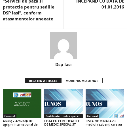
“Servicii de paza si
ÎNCEPÂND CU DATA DE
protectie pentru sediile
01.01.2016
DSP Iasi”, conform
atasamentelor anexate
Dsp Iasi
RELATED ARTICLES
MORE FROM AUTHOR
General
Certificate medici specialiști / primari
General
Anunț – Activități de
LISTA CU CERTIFICATELE
LISTA NOMINALA cu
turism internațional de
DE MEDIC SPECIALIST
medicii rezidenţi care au