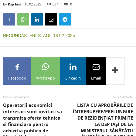
By
Dsp Iasi
-
18.02.2025
637
0
RECUNOASTERI-STAGII-18.02.2025
Facebook
WhatsApp
Linkedin
Email
Previous article
Next article
Operatorii economici
LISTA CU APROBĂRILE DE
interesati sunt invitati sa
ÎNTRERUPERE/PRELUNGIRE
transmita oferta tehnica
DE REZIDENȚIAT PRIMITE
si financiara pentru
LA DSP IAȘI DE LA
achizitia publica de
MINISTERUL SĂNĂTĂȚII