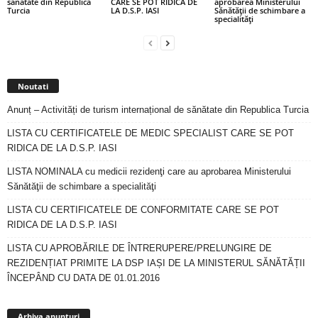
sănătate din Republica
CARE SE POT RIDICA DE
aprobarea Ministerului
Turcia
LA D.S.P. IASI
Sănătăţii de schimbare a
specialităţi
Noutati
Anunț – Activități de turism internațional de sănătate din Republica Turcia
LISTA CU CERTIFICATELE DE MEDIC SPECIALIST CARE SE POT
RIDICA DE LA D.S.P. IASI
LISTA NOMINALA cu medicii rezidenţi care au aprobarea Ministerului
Sănătăţii de schimbare a specialităţi
LISTA CU CERTIFICATELE DE CONFORMITATE CARE SE POT
RIDICA DE LA D.S.P. IASI
LISTA CU APROBĂRILE DE ÎNTRERUPERE/PRELUNGIRE DE
REZIDENȚIAT PRIMITE LA DSP IAȘI DE LA MINISTERUL SĂNĂTĂȚII
ÎNCEPÂND CU DATA DE 01.01.2016
Arhiva
anunturi
Arhiva anunturi