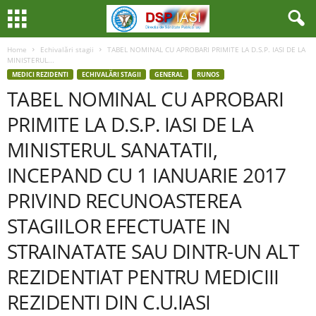
Home
Echivalări stagii
TABEL NOMINAL CU APROBARI PRIMITE LA D.S.P. IASI DE LA
MINISTERUL...
MEDICI REZIDENTI
ECHIVALĂRI STAGII
GENERAL
RUNOS
TABEL NOMINAL CU APROBARI
PRIMITE LA D.S.P. IASI DE LA
MINISTERUL SANATATII,
INCEPAND CU 1 IANUARIE 2017
PRIVIND RECUNOASTEREA
STAGIILOR EFECTUATE IN
STRAINATATE SAU DINTR-UN ALT
REZIDENTIAT PENTRU MEDICIII
REZIDENTI DIN C.U.IASI