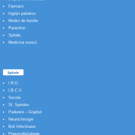
Farmacii
Ingrijiri paliative
Medici de familie
Paraclinic
Spitale
Medicina muncii
Spitale
I.R.O.
I.B.C.V.
Socola
Sf. Spiridon
Padureni – Grajduri
Neurochirurgie
Boli Infectioase
Pneumoftiziologie