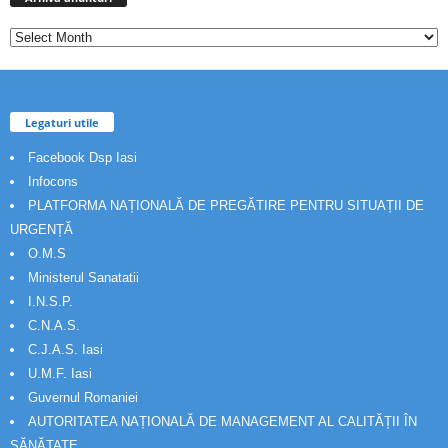
Legaturi utile
Facebook Dsp Iasi
Infocons
PLATFORMA NAȚIONALĂ DE PREGĂTIRE PENTRU SITUAȚII DE
URGENȚĂ
O.M.S
Ministerul Sanatatii
I.N.S.P.
C.N.A.S.
C.J.A.S. Iasi
U.M.F. Iasi
Guvernul Romaniei
AUTORITATEA NAȚIONALĂ DE MANAGEMENT AL CALITĂȚII ÎN
SĂNĂTATE