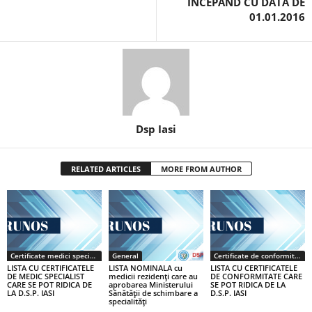
ÎNCEPÂND CU DATA DE
01.01.2016
Dsp Iasi
RELATED ARTICLES
MORE FROM AUTHOR
Certificate medici specialiști / primari
General
Certificate de conformitate
LISTA CU CERTIFICATELE
LISTA NOMINALA cu
LISTA CU CERTIFICATELE
DE MEDIC SPECIALIST
medicii rezidenţi care au
DE CONFORMITATE CARE
CARE SE POT RIDICA DE
aprobarea Ministerului
SE POT RIDICA DE LA
LA D.S.P. IASI
Sănătăţii de schimbare a
D.S.P. IASI
specialităţi