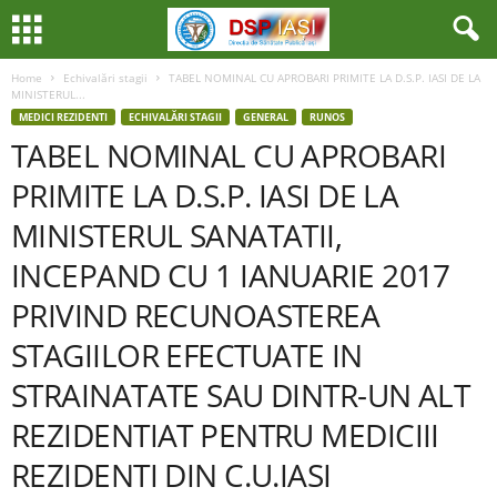
Home
Echivalări stagii
TABEL NOMINAL CU APROBARI PRIMITE LA D.S.P. IASI DE LA
MINISTERUL...
MEDICI REZIDENTI
ECHIVALĂRI STAGII
GENERAL
RUNOS
TABEL NOMINAL CU APROBARI
PRIMITE LA D.S.P. IASI DE LA
MINISTERUL SANATATII,
INCEPAND CU 1 IANUARIE 2017
PRIVIND RECUNOASTEREA
STAGIILOR EFECTUATE IN
STRAINATATE SAU DINTR-UN ALT
REZIDENTIAT PENTRU MEDICIII
REZIDENTI DIN C.U.IASI