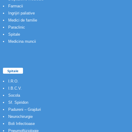
Farmacii
Ingrijiri paliative
Medici de familie
Paraclinic
Spitale
Medicina muncii
Spitale
I.R.O.
I.B.C.V.
Socola
Sf. Spiridon
Padureni – Grajduri
Neurochirurgie
Boli Infectioase
Pneumoftiziologie