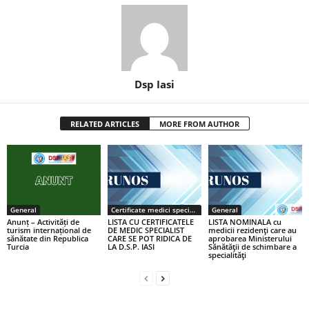
Dsp Iasi
RELATED ARTICLES
MORE FROM AUTHOR
General
Certificate medici specialiști / primari
General
Anunț – Activități de
LISTA CU CERTIFICATELE
LISTA NOMINALA cu
turism internațional de
DE MEDIC SPECIALIST
medicii rezidenţi care au
sănătate din Republica
CARE SE POT RIDICA DE
aprobarea Ministerului
Turcia
LA D.S.P. IASI
Sănătăţii de schimbare a
specialităţi