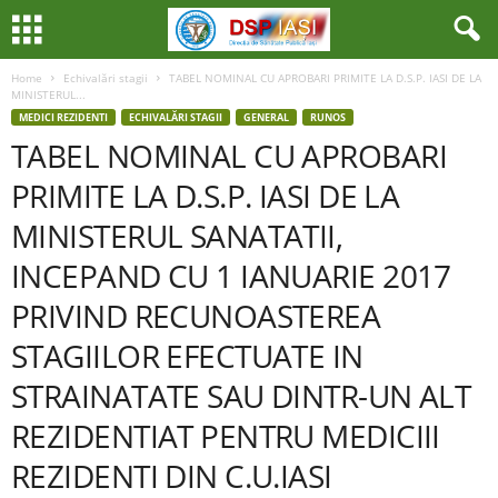
Home
Echivalări stagii
TABEL NOMINAL CU APROBARI PRIMITE LA D.S.P. IASI DE LA
MINISTERUL...
MEDICI REZIDENTI
ECHIVALĂRI STAGII
GENERAL
RUNOS
TABEL NOMINAL CU APROBARI
PRIMITE LA D.S.P. IASI DE LA
MINISTERUL SANATATII,
INCEPAND CU 1 IANUARIE 2017
PRIVIND RECUNOASTEREA
STAGIILOR EFECTUATE IN
STRAINATATE SAU DINTR-UN ALT
REZIDENTIAT PENTRU MEDICIII
REZIDENTI DIN C.U.IASI