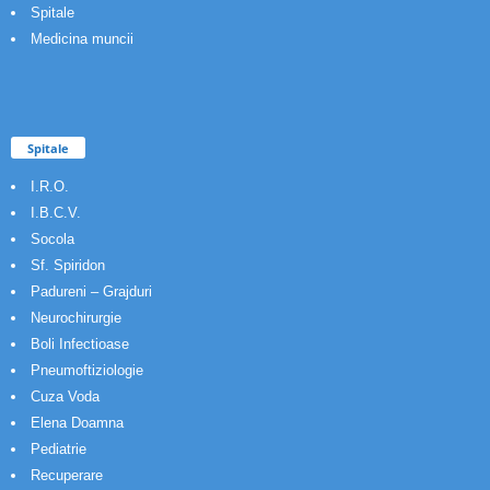
Spitale
Medicina muncii
Spitale
I.R.O.
I.B.C.V.
Socola
Sf. Spiridon
Padureni – Grajduri
Neurochirurgie
Boli Infectioase
Pneumoftiziologie
Cuza Voda
Elena Doamna
Pediatrie
Recuperare