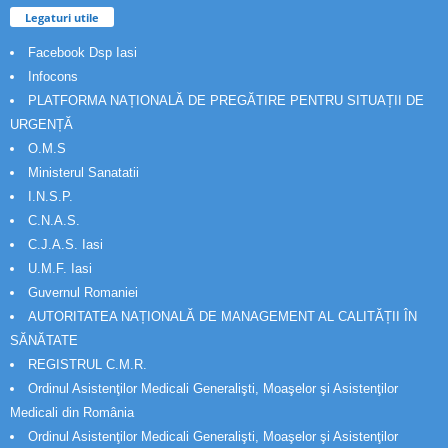
Legaturi utile
Facebook Dsp Iasi
Infocons
PLATFORMA NAȚIONALĂ DE PREGĂTIRE PENTRU SITUAȚII DE
URGENȚĂ
O.M.S
Ministerul Sanatatii
I.N.S.P.
C.N.A.S.
C.J.A.S. Iasi
U.M.F. Iasi
Guvernul Romaniei
AUTORITATEA NAȚIONALĂ DE MANAGEMENT AL CALITĂȚII ÎN
SĂNĂTATE
REGISTRUL C.M.R.
Ordinul Asistenţilor Medicali Generalişti, Moaşelor şi Asistenţilor
Medicali din România
Ordinul Asistenţilor Medicali Generalişti, Moaşelor şi Asistenţilor