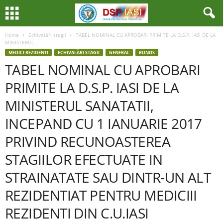
Home
Echivalări stagii
TABEL NOMINAL CU APROBARI PRIMITE LA D.S.P. IASI DE LA
MINISTERUL...
MEDICI REZIDENTI
ECHIVALĂRI STAGII
GENERAL
RUNOS
TABEL NOMINAL CU APROBARI
PRIMITE LA D.S.P. IASI DE LA
MINISTERUL SANATATII,
INCEPAND CU 1 IANUARIE 2017
PRIVIND RECUNOASTEREA
STAGIILOR EFECTUATE IN
STRAINATATE SAU DINTR-UN ALT
REZIDENTIAT PENTRU MEDICIII
REZIDENTI DIN C.U.IASI