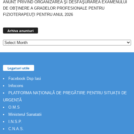
ANUNȚ PRIVIND ORGANIZAREA ŞI DESFĂŞURAREA EXAMENULUI
DE OBŢINERE A GRADELOR PROFESIONALE PENTRU
FIZIOTERAPEUŢI PENTRU ANUL 2026
Arhiva
anunturi
Arhiva anunturi
Legaturi utile
Facebook Dsp Iasi
Infocons
PLATFORMA NAȚIONALĂ DE PREGĂTIRE PENTRU SITUAȚII DE
URGENȚĂ
O.M.S
Ministerul Sanatatii
I.N.S.P.
C.N.A.S.