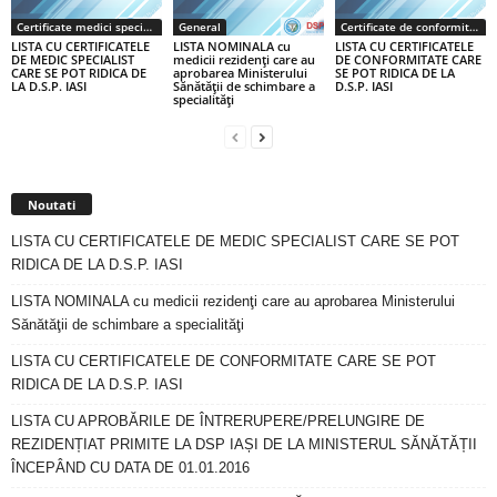
Certificate medici specialiști / primari
General
Certificate de conformitate
LISTA CU CERTIFICATELE
LISTA NOMINALA cu
LISTA CU CERTIFICATELE
DE MEDIC SPECIALIST
medicii rezidenţi care au
DE CONFORMITATE CARE
CARE SE POT RIDICA DE
aprobarea Ministerului
SE POT RIDICA DE LA
LA D.S.P. IASI
Sănătăţii de schimbare a
D.S.P. IASI
specialităţi
Noutati
LISTA CU CERTIFICATELE DE MEDIC SPECIALIST CARE SE POT
RIDICA DE LA D.S.P. IASI
LISTA NOMINALA cu medicii rezidenţi care au aprobarea Ministerului
Sănătăţii de schimbare a specialităţi
LISTA CU CERTIFICATELE DE CONFORMITATE CARE SE POT
RIDICA DE LA D.S.P. IASI
LISTA CU APROBĂRILE DE ÎNTRERUPERE/PRELUNGIRE DE
REZIDENȚIAT PRIMITE LA DSP IAȘI DE LA MINISTERUL SĂNĂTĂȚII
ÎNCEPÂND CU DATA DE 01.01.2016