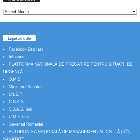
Legaturi utile
Facebook Dsp Iasi
Infocons
PLATFORMA NAȚIONALĂ DE PREGĂTIRE PENTRU SITUAȚII DE
URGENȚĂ
O.M.S
Ministerul Sanatatii
I.N.S.P.
C.N.A.S.
C.J.A.S. Iasi
U.M.F. Iasi
Guvernul Romaniei
AUTORITATEA NAȚIONALĂ DE MANAGEMENT AL CALITĂȚII ÎN
SĂNĂTATE