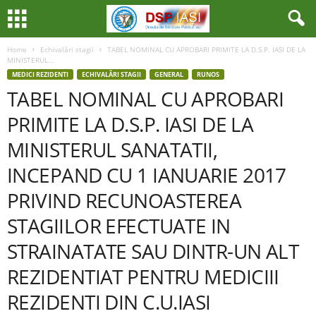
Home
Echivalări stagii
TABEL NOMINAL CU APROBARI PRIMITE LA D.S.P. IASI DE LA
MINISTERUL...
MEDICI REZIDENTI
ECHIVALĂRI STAGII
GENERAL
RUNOS
TABEL NOMINAL CU APROBARI
PRIMITE LA D.S.P. IASI DE LA
MINISTERUL SANATATII,
INCEPAND CU 1 IANUARIE 2017
PRIVIND RECUNOASTEREA
STAGIILOR EFECTUATE IN
STRAINATATE SAU DINTR-UN ALT
REZIDENTIAT PENTRU MEDICIII
REZIDENTI DIN C.U.IASI