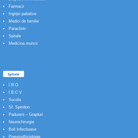
Farmacii
Ingrijiri paliative
Medici de familie
Paraclinic
Spitale
Medicina muncii
Spitale
I.R.O.
I.B.C.V.
Socola
Sf. Spiridon
Padureni – Grajduri
Neurochirurgie
Boli Infectioase
Pneumoftiziologie