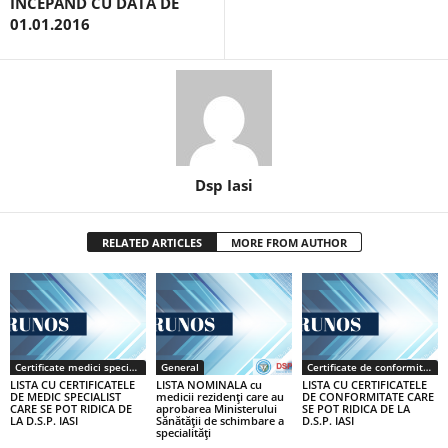
ÎNCEPÂND CU DATA DE
01.01.2016
Dsp Iasi
RELATED ARTICLES
MORE FROM AUTHOR
Certificate medici specialiști / primari
General
Certificate de conformitate
LISTA CU CERTIFICATELE
LISTA NOMINALA cu
LISTA CU CERTIFICATELE
DE MEDIC SPECIALIST
medicii rezidenţi care au
DE CONFORMITATE CARE
CARE SE POT RIDICA DE
aprobarea Ministerului
SE POT RIDICA DE LA
LA D.S.P. IASI
Sănătăţii de schimbare a
D.S.P. IASI
specialităţi