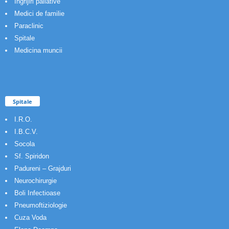
Ingrijiri paliative
Medici de familie
Paraclinic
Spitale
Medicina muncii
Spitale
I.R.O.
I.B.C.V.
Socola
Sf. Spiridon
Padureni – Grajduri
Neurochirurgie
Boli Infectioase
Pneumoftiziologie
Cuza Voda