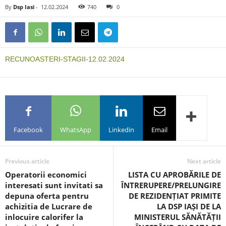
By
Dsp Iasi
-
12.02.2024
740
0
RECUNOASTERI-STAGII-12.02.2024
Facebook
WhatsApp
Linkedin
Email
Previous article
Next article
Operatorii economici
LISTA CU APROBĂRILE DE
interesati sunt invitati sa
ÎNTRERUPERE/PRELUNGIRE
depuna oferta pentru
DE REZIDENȚIAT PRIMITE
achizitia de Lucrare de
LA DSP IAȘI DE LA
inlocuire calorifer la
MINISTERUL SĂNĂTĂȚII