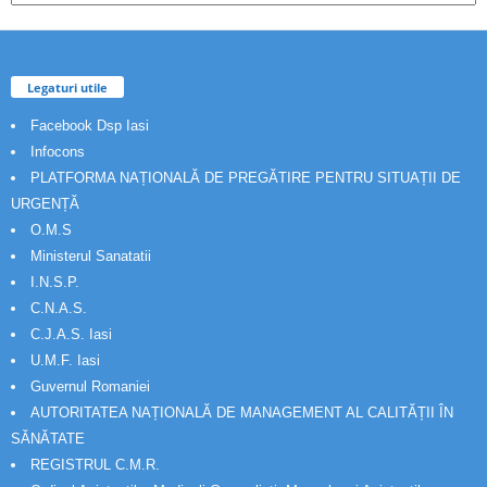
Legaturi utile
Facebook Dsp Iasi
Infocons
PLATFORMA NAȚIONALĂ DE PREGĂTIRE PENTRU SITUAȚII DE
URGENȚĂ
O.M.S
Ministerul Sanatatii
I.N.S.P.
C.N.A.S.
C.J.A.S. Iasi
U.M.F. Iasi
Guvernul Romaniei
AUTORITATEA NAȚIONALĂ DE MANAGEMENT AL CALITĂȚII ÎN
SĂNĂTATE
REGISTRUL C.M.R.