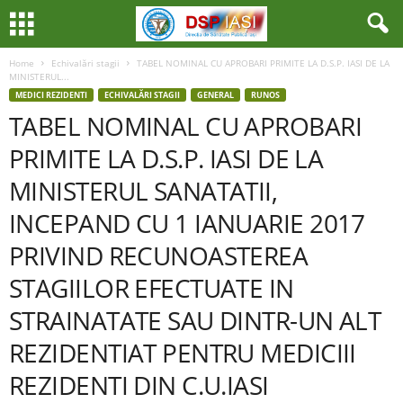
Home
Echivalări stagii
TABEL NOMINAL CU APROBARI PRIMITE LA D.S.P. IASI DE LA
MINISTERUL...
MEDICI REZIDENTI
ECHIVALĂRI STAGII
GENERAL
RUNOS
TABEL NOMINAL CU APROBARI
PRIMITE LA D.S.P. IASI DE LA
MINISTERUL SANATATII,
INCEPAND CU 1 IANUARIE 2017
PRIVIND RECUNOASTEREA
STAGIILOR EFECTUATE IN
STRAINATATE SAU DINTR-UN ALT
REZIDENTIAT PENTRU MEDICIII
REZIDENTI DIN C.U.IASI