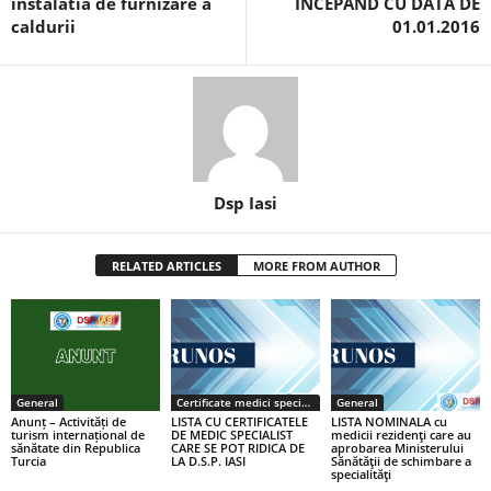
instalatia de furnizare a
ÎNCEPÂND CU DATA DE
caldurii
01.01.2016
Dsp Iasi
RELATED ARTICLES
MORE FROM AUTHOR
General
Certificate medici specialiști / primari
General
Anunț – Activități de
LISTA CU CERTIFICATELE
LISTA NOMINALA cu
turism internațional de
DE MEDIC SPECIALIST
medicii rezidenţi care au
sănătate din Republica
CARE SE POT RIDICA DE
aprobarea Ministerului
Turcia
LA D.S.P. IASI
Sănătăţii de schimbare a
specialităţi