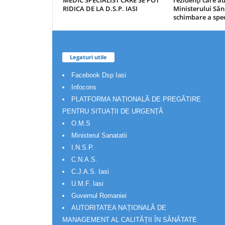
MEDIC SPECIALIST CARE SE POT
rezidenţi care 
RIDICA DE LA D.S.P. IASI
Ministerului Săn
schimbare a spec
Legaturi utile
Facebook Dsp Iasi
Infocons
PLATFORMA NAȚIONALĂ DE PREGĂTIRE
PENTRU SITUAȚII DE URGENȚĂ
O.M.S
Ministerul Sanatatii
I.N.S.P.
C.N.A.S.
C.J.A.S. Iasi
U.M.F. Iasi
Guvernul Romaniei
AUTORITATEA NAȚIONALĂ DE
MANAGEMENT AL CALITĂȚII ÎN SĂNĂTATE