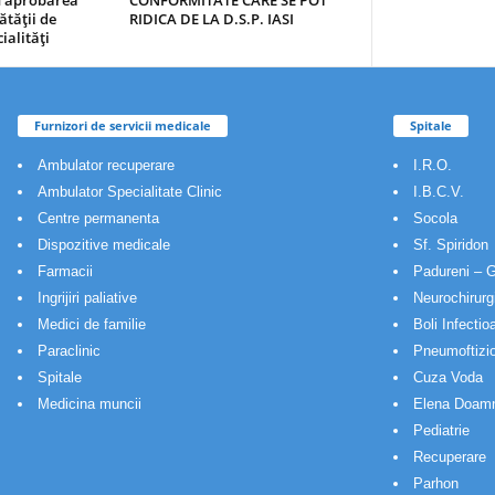
au aprobarea
CONFORMITATE CARE SE POT
ătăţii de
RIDICA DE LA D.S.P. IASI
ialităţi
Furnizori de servicii medicale
Spitale
Ambulator recuperare
I.R.O.
Ambulator Specialitate Clinic
I.B.C.V.
Centre permanenta
Socola
Dispozitive medicale
Sf. Spiridon
Farmacii
Padureni – G
Ingrijiri paliative
Neurochirurg
Medici de familie
Boli Infectio
Paraclinic
Pneumoftizio
Spitale
Cuza Voda
Medicina muncii
Elena Doam
Pediatrie
Recuperare
Parhon