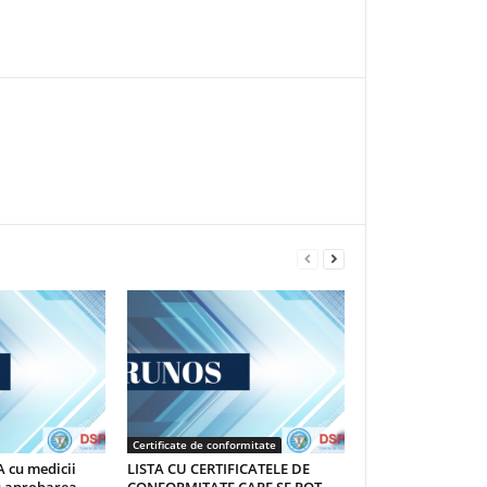
Certificate de conformitate
 cu medicii
LISTA CU CERTIFICATELE DE