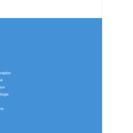
rajduri
ie
ase
logie
na