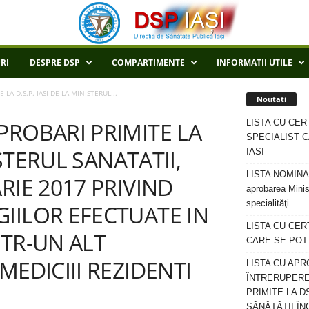
RI
DESPRE DSP
COMPARTIMENTE
INFORMATII UTILE
A D.S.P. IASI DE LA MINISTERUL...
Noutati
LISTA CU CER
PROBARI PRIMITE LA
SPECIALIST C
ISTERUL SANATATII,
IASI
LISTA NOMINALA
RIE 2017 PRIVIND
aprobarea Minis
specialităţi
IILOR EFECTUATE IN
LISTA CU CE
NTR-UN ALT
CARE SE POT R
MEDICIII REZIDENTI
LISTA CU APR
ÎNTRERUPERE
PRIMITE LA D
SĂNĂTĂȚII ÎN