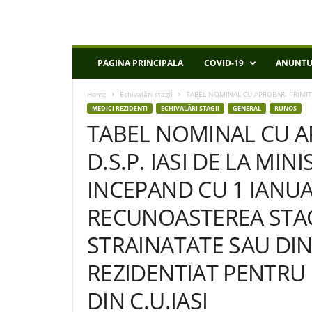
D
PAGINA PRINCIPALA
COVID-19
ANUNTU
S
P
Home
Echivalări stagii
TABEL NOMINAL CU APROBARI PRIMITE L
I
MEDICI REZIDENTI
ECHIVALĂRI STAGII
GENERAL
RUNOS
a
TABEL NOMINAL CU A
s
i
D.S.P. IASI DE LA MIN
INCEPAND CU 1 IANUA
RECUNOASTEREA STAG
STRAINATATE SAU DI
REZIDENTIAT PENTRU 
DIN C.U.IASI