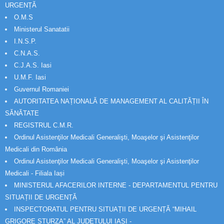
URGENȚĂ
O.M.S
Ministerul Sanatatii
I.N.S.P.
C.N.A.S.
C.J.A.S. Iasi
U.M.F. Iasi
Guvernul Romaniei
AUTORITATEA NAȚIONALĂ DE MANAGEMENT AL CALITĂȚII ÎN
SĂNĂTATE
REGISTRUL C.M.R.
Ordinul Asistenţilor Medicali Generalişti, Moaşelor şi Asistenţilor
Medicali din România
Ordinul Asistenţilor Medicali Generalişti, Moaşelor şi Asistenţilor
Medicali - Filiala Iași
MINISTERUL AFACERILOR INTERNE - DEPARTAMENTUL PENTRU
SITUAȚII DE URGENȚĂ
INSPECTORATUL PENTRU SITUAȚII DE URGENȚĂ “MIHAIL
GRIGORE STURZA” AL JUDETULUI IAȘI -