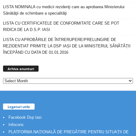
LISTA NOMINALA cu medicii rezidenţi care au aprobarea Ministerului
Sănătăţii de schimbare a specialităţi
LISTA CU CERTIFICATELE DE CONFORMITATE CARE SE POT
RIDICA DE LA D.S.P. IASI
LISTA CU APROBĂRILE DE ÎNTRERUPERE/PRELUNGIRE DE
REZIDENȚIAT PRIMITE LA DSP IAȘI DE LA MINISTERUL SĂNĂTĂȚII
ÎNCEPÂND CU DATA DE 01.01.2016
Arhiva
anunturi
Arhiva anunturi
Legaturi utile
Facebook Dsp Iasi
Infocons
PLATFORMA NAȚIONALĂ DE PREGĂTIRE PENTRU SITUAȚII DE