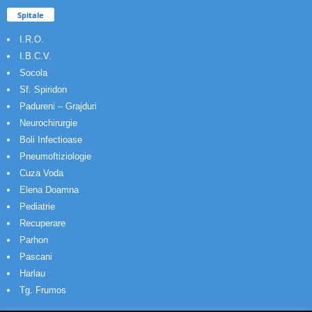
Spitale
I.R.O.
I.B.C.V.
Socola
Sf. Spiridon
Padureni – Grajduri
Neurochirurgie
Boli Infectioase
Pneumoftiziologie
Cuza Voda
Elena Doamna
Pediatrie
Recuperare
Parhon
Pascani
Harlau
Tg. Frumos