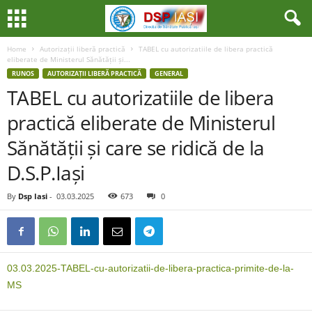
Home
Autorizații liberă practică
TABEL cu autorizatiile de libera practică
eliberate de Ministerul Sănătății și...
RUNOS
AUTORIZAȚII LIBERĂ PRACTICĂ
GENERAL
TABEL cu autorizatiile de libera
practică eliberate de Ministerul
Sănătății și care se ridică de la
D.S.P.Iași
By
Dsp Iasi
-
03.03.2025
673
0
03.03.2025-TABEL-cu-autorizatii-de-libera-practica-primite-de-la-
MS