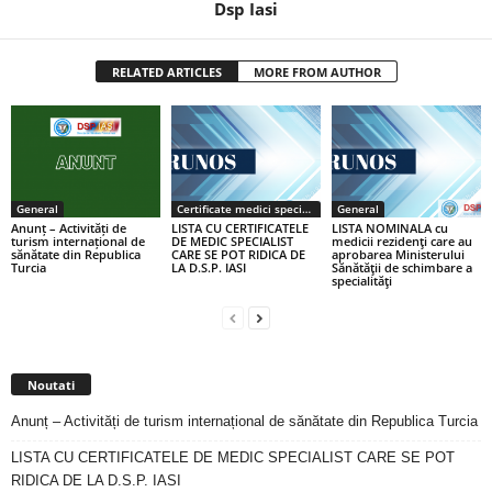
Dsp Iasi
RELATED ARTICLES
MORE FROM AUTHOR
General
Certificate medici specialiști / primari
General
Anunț – Activități de
LISTA CU CERTIFICATELE
LISTA NOMINALA cu
turism internațional de
DE MEDIC SPECIALIST
medicii rezidenţi care au
sănătate din Republica
CARE SE POT RIDICA DE
aprobarea Ministerului
Turcia
LA D.S.P. IASI
Sănătăţii de schimbare a
specialităţi
Noutati
Anunț – Activități de turism internațional de sănătate din Republica Turcia
LISTA CU CERTIFICATELE DE MEDIC SPECIALIST CARE SE POT
RIDICA DE LA D.S.P. IASI