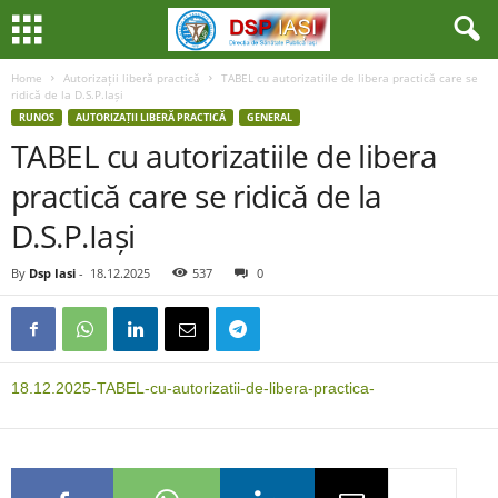
Home
Autorizații liberă practică
TABEL cu autorizatiile de libera practică care se
ridică de la D.S.P.Iași
RUNOS
AUTORIZAȚII LIBERĂ PRACTICĂ
GENERAL
TABEL cu autorizatiile de libera
practică care se ridică de la
D.S.P.Iași
By
Dsp Iasi
-
18.12.2025
537
0
18.12.2025-TABEL-cu-autorizatii-de-libera-practica-