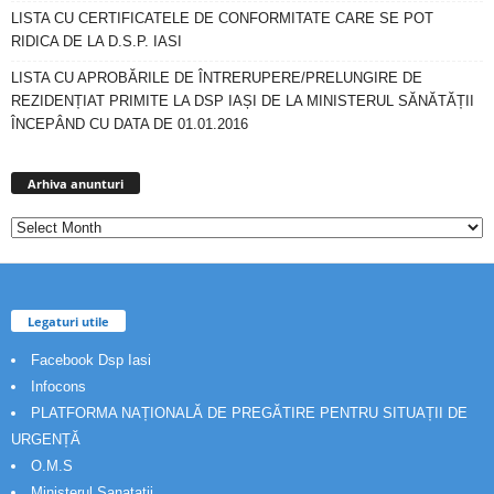
LISTA CU CERTIFICATELE DE CONFORMITATE CARE SE POT
RIDICA DE LA D.S.P. IASI
LISTA CU APROBĂRILE DE ÎNTRERUPERE/PRELUNGIRE DE
REZIDENȚIAT PRIMITE LA DSP IAȘI DE LA MINISTERUL SĂNĂTĂȚII
ÎNCEPÂND CU DATA DE 01.01.2016
Arhiva
anunturi
Arhiva anunturi
Legaturi utile
Facebook Dsp Iasi
Infocons
PLATFORMA NAȚIONALĂ DE PREGĂTIRE PENTRU SITUAȚII DE
URGENȚĂ
O.M.S
Ministerul Sanatatii