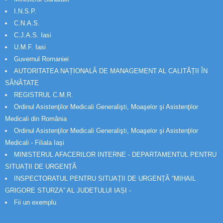
I.N.S.P.
C.N.A.S.
C.J.A.S. Iasi
U.M.F. Iasi
Guvernul Romaniei
AUTORITATEA NAȚIONALĂ DE MANAGEMENT AL CALITĂȚII ÎN
SĂNĂTATE
REGISTRUL C.M.R.
Ordinul Asistenţilor Medicali Generalişti, Moaşelor şi Asistenţilor
Medicali din România
Ordinul Asistenţilor Medicali Generalişti, Moaşelor şi Asistenţilor
Medicali - Filiala Iași
MINISTERUL AFACERILOR INTERNE - DEPARTAMENTUL PENTRU
SITUAȚII DE URGENȚĂ
INSPECTORATUL PENTRU SITUAȚII DE URGENȚĂ “MIHAIL
GRIGORE STURZA” AL JUDETULUI IAȘI -
Fii un exemplu