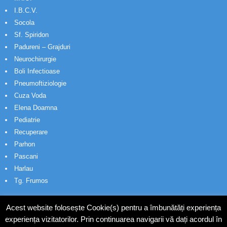
I.B.C.V.
Socola
Sf. Spiridon
Padureni – Grajduri
Neurochirurgie
Boli Infectioase
Pneumoftiziologie
Cuza Voda
Elena Doamna
Pediatrie
Recuperare
Parhon
Pascani
Harlau
Tg. Frumos
Acest website folosește Cookie(s) pentru a îmbunătăți experiența
experiența vizitatorilor. Prin continuarea navigarii vă dați acordul în