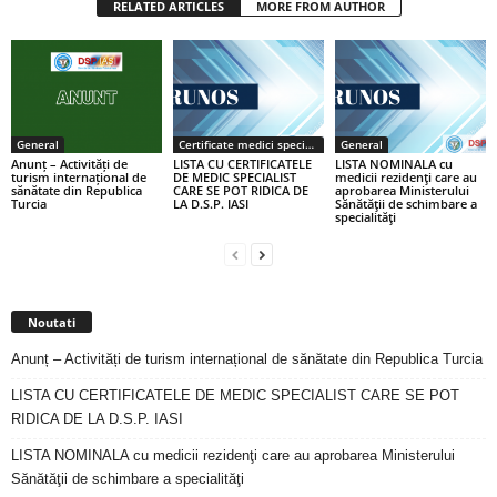
RELATED ARTICLES
MORE FROM AUTHOR
General
Certificate medici specialiști / primari
General
Anunț – Activități de
LISTA CU CERTIFICATELE
LISTA NOMINALA cu
turism internațional de
DE MEDIC SPECIALIST
medicii rezidenţi care au
sănătate din Republica
CARE SE POT RIDICA DE
aprobarea Ministerului
Turcia
LA D.S.P. IASI
Sănătăţii de schimbare a
specialităţi
Noutati
Anunț – Activități de turism internațional de sănătate din Republica Turcia
LISTA CU CERTIFICATELE DE MEDIC SPECIALIST CARE SE POT
RIDICA DE LA D.S.P. IASI
LISTA NOMINALA cu medicii rezidenţi care au aprobarea Ministerului
Sănătăţii de schimbare a specialităţi