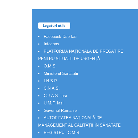
Legaturi utile
Facebook Dsp Iasi
Infocons
PLATFORMA NAȚIONALĂ DE PREGĂTIRE
PENTRU SITUAȚII DE URGENȚĂ
O.M.S
Ministerul Sanatatii
I.N.S.P.
C.N.A.S.
C.J.A.S. Iasi
U.M.F. Iasi
Guvernul Romaniei
AUTORITATEA NAȚIONALĂ DE
MANAGEMENT AL CALITĂȚII ÎN SĂNĂTATE
REGISTRUL C.M.R.