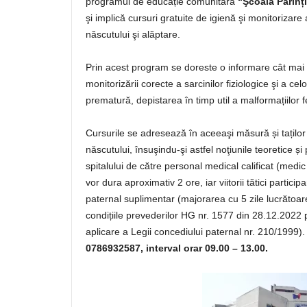
programul de educație comunitară
“Şcoala Părinți
şi implică cursuri gratuite de igienă şi monitorizare a 
născutului şi alăptare.
Prin acest program se doreste o informare cât mai r
monitorizării corecte a sarcinilor fiziologice şi a ce
prematură, depistarea în timp util a malformațiilor fe
Cursurile se adresează în aceeaşi măsură și taților c
născutului, însuşindu-şi astfel noţiunile teoretice și
spitalului de către personal medical calificat (med
vor dura aproximativ 2 ore, iar viitorii tătici partic
paternal suplimentar (majorarea cu 5 zile lucrătoare
condițiile prevederilor HG nr. 1577 din 28.12.202
aplicare a Legii concediului paternal nr. 210/1999)
0786932587, interval orar 09.00 – 13.00.