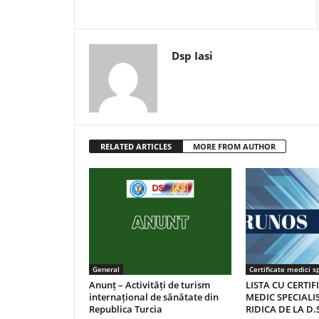
Dsp Iasi
RELATED ARTICLES
MORE FROM AUTHOR
General
Certificate medici sp
Anunț – Activități de turism
LISTA CU CERTIF
internațional de sănătate din
MEDIC SPECIALIS
Republica Turcia
RIDICA DE LA D.S