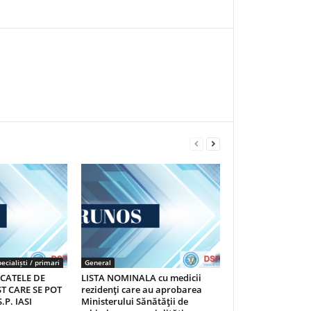
ecialiști / primari
General
ICATELE DE
LISTA NOMINALA cu medicii
T CARE SE POT
rezidenţi care au aprobarea
.P. IASI
Ministerului Sănătăţii de