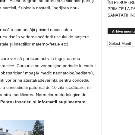
lor”
. Acest program se adresează viitorilor părinţi
ÎNTRERUPERE
sarcinii, fiziologia naşterii, îngrijirea nou-
PRIMITE LA D
SĂNĂTĂȚII ÎN
eală a comunității privind necesitatea
Arhiva anuntu
lor cu risc în vederea scăderii riscului de naştere
tale şi infecțiilor materno-fetale etc).
are vor să participe activ la îngrijirea nou-
 practice. Cursurile se vor susţine periodic în cadrul
ic obstetrician/ moaşă/ medic neonatolog/pediatru),
ipanți vor primi atestat/adeverință pentru concediu
 a concediului paternal de 10 zile lucrătoare, în
2 pentru modificarea Normelor metodologice de
.
Pentru înscrieri şi informații suplimentare: