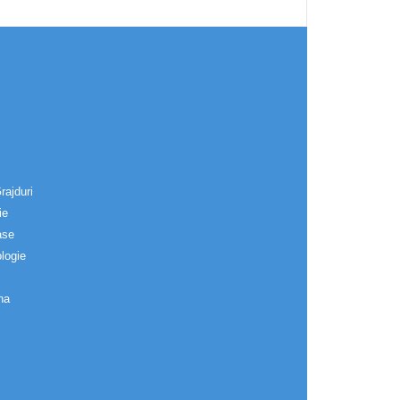
rajduri
ie
ase
logie
na