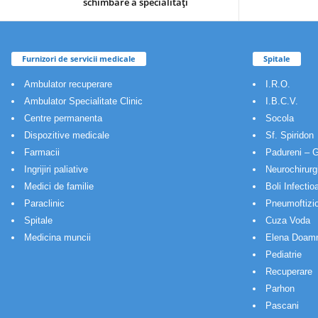
schimbare a specialităţi
Furnizori de servicii medicale
Spitale
Ambulator recuperare
I.R.O.
Ambulator Specialitate Clinic
I.B.C.V.
Centre permanenta
Socola
Dispozitive medicale
Sf. Spiridon
Farmacii
Padureni – G
Ingrijiri paliative
Neurochirurg
Medici de familie
Boli Infectio
Paraclinic
Pneumoftizio
Spitale
Cuza Voda
Medicina muncii
Elena Doam
Pediatrie
Recuperare
Parhon
Pascani