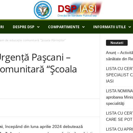
RI
DESPRE DSP
COMPARTIMENTE
INFORMATII UTILE
ram de educație comunitară “Şcoala Părinților”
Noutati
Anunț – Activită
Urgență Paşcani –
sănătate din Re
omunitară “Şcoala
LISTA CU CER
SPECIALIST C
IASI
LISTA NOMINALA
aprobarea Minis
specialităţi
LISTA CU CE
CARE SE POT R
ni
, începând din luna aprilie 2024 debutează
LISTA CU APR