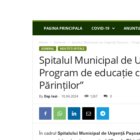
D
PAGINA PRINCIPALA
COVID-19
ANUNTU
S
P
Home
General
Spitalul Municipal de Urgență Paşcani – Prog
I
GENERAL
NOUTǍȚI SPITALE
a
Spitalul Municipal de 
s
i
Program de educație c
Părinților”
By
Dsp Iasi
-
10.04.2024
1267
0
În cadrul
Spitalului Municipal de Urgență Paşca