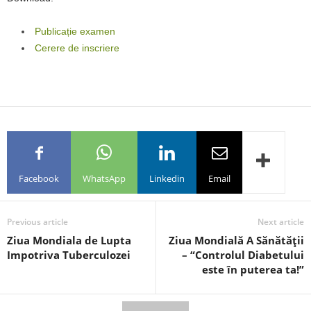
Publicație examen
Cerere de inscriere
Facebook
WhatsApp
Linkedin
Email
Previous article
Next article
Ziua Mondiala de Lupta
Ziua Mondială A Sănătăţii
Impotriva Tuberculozei
– “Controlul Diabetului
este în puterea ta!”