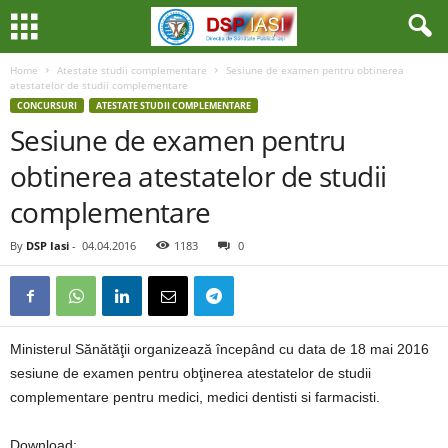
Home
Atestate studii complementare
Sesiune de examen pentru obtinerea
atestatelor de studii complementare
CONCURSURI
ATESTATE STUDII COMPLEMENTARE
Sesiune de examen pentru
obtinerea atestatelor de studii
complementare
By
DSP Iasi
-
04.04.2016
1183
0
Ministerul Sănătăţii organizează începând cu data de 18 mai 2016
sesiune de examen pentru obţinerea atestatelor de studii
complementare pentru medici, medici dentisti si farmacisti.
Download: