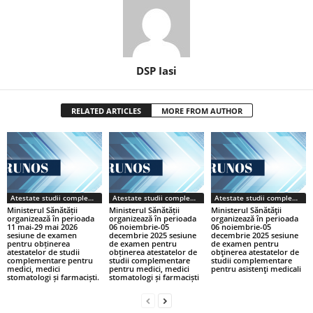
DSP Iasi
RELATED ARTICLES
MORE FROM AUTHOR
Atestate studii complementare
Atestate studii complementare
Atestate studii complementare
Ministerul Sănătății
Ministerul Sănătății
Ministerul Sănătăţii
organizează în perioada
organizează în perioada
organizează în perioada
11 mai-29 mai 2026
06 noiembrie-05
06 noiembrie-05
sesiune de examen
decembrie 2025 sesiune
decembrie 2025 sesiune
pentru obținerea
de examen pentru
de examen pentru
atestatelor de studii
obținerea atestatelor de
obţinerea atestatelor de
complementare pentru
studii complementare
studii complementare
medici, medici
pentru medici, medici
pentru asistenţi medicali
stomatologi și farmaciști.
stomatologi și farmaciști