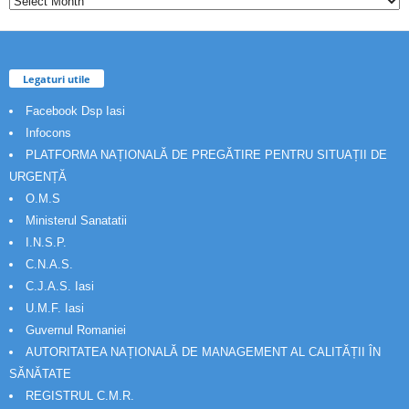
Legaturi utile
Facebook Dsp Iasi
Infocons
PLATFORMA NAȚIONALĂ DE PREGĂTIRE PENTRU SITUAȚII DE
URGENȚĂ
O.M.S
Ministerul Sanatatii
I.N.S.P.
C.N.A.S.
C.J.A.S. Iasi
U.M.F. Iasi
Guvernul Romaniei
AUTORITATEA NAȚIONALĂ DE MANAGEMENT AL CALITĂȚII ÎN
SĂNĂTATE
REGISTRUL C.M.R.