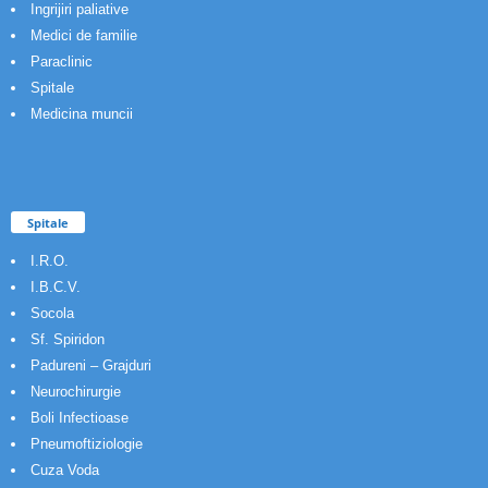
Ingrijiri paliative
Medici de familie
Paraclinic
Spitale
Medicina muncii
Spitale
I.R.O.
I.B.C.V.
Socola
Sf. Spiridon
Padureni – Grajduri
Neurochirurgie
Boli Infectioase
Pneumoftiziologie
Cuza Voda