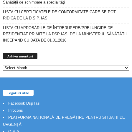
Sănătăţii de schimbare a specialităţi
LISTA CU CERTIFICATELE DE CONFORMITATE CARE SE POT
RIDICA DE LA D.S.P. IASI
LISTA CU APROBĂRILE DE ÎNTRERUPERE/PRELUNGIRE DE
REZIDENȚIAT PRIMITE LA DSP IAȘI DE LA MINISTERUL SĂNĂTĂȚII
ÎNCEPÂND CU DATA DE 01.01.2016
Arhiva
anunturi
Arhiva anunturi
Legaturi utile
Facebook Dsp Iasi
Infocons
PLATFORMA NAȚIONALĂ DE PREGĂTIRE PENTRU SITUAȚII DE
URGENȚĂ
O.M.S