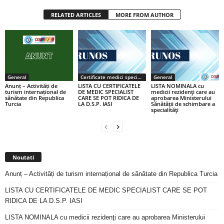
RELATED ARTICLES
MORE FROM AUTHOR
General
Certificate medici specialiști / primari
General
Anunț – Activități de
LISTA CU CERTIFICATELE
LISTA NOMINALA cu
turism internațional de
DE MEDIC SPECIALIST
medicii rezidenţi care au
sănătate din Republica
CARE SE POT RIDICA DE
aprobarea Ministerului
Turcia
LA D.S.P. IASI
Sănătăţii de schimbare a
specialităţi
Noutati
Anunț – Activități de turism internațional de sănătate din Republica Turcia
LISTA CU CERTIFICATELE DE MEDIC SPECIALIST CARE SE POT
RIDICA DE LA D.S.P. IASI
LISTA NOMINALA cu medicii rezidenţi care au aprobarea Ministerului