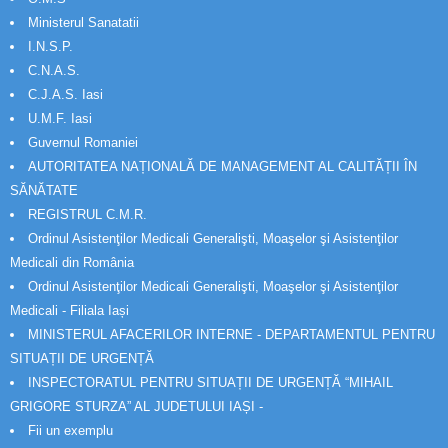
Ministerul Sanatatii
I.N.S.P.
C.N.A.S.
C.J.A.S. Iasi
U.M.F. Iasi
Guvernul Romaniei
AUTORITATEA NAȚIONALĂ DE MANAGEMENT AL CALITĂȚII ÎN
SĂNĂTATE
REGISTRUL C.M.R.
Ordinul Asistenţilor Medicali Generalişti, Moaşelor şi Asistenţilor
Medicali din România
Ordinul Asistenţilor Medicali Generalişti, Moaşelor şi Asistenţilor
Medicali - Filiala Iași
MINISTERUL AFACERILOR INTERNE - DEPARTAMENTUL PENTRU
SITUAȚII DE URGENȚĂ
INSPECTORATUL PENTRU SITUAȚII DE URGENȚĂ “MIHAIL
GRIGORE STURZA” AL JUDETULUI IAȘI -
Fii un exemplu