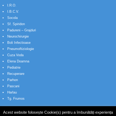
I.R.O.
I.B.C.V.
Socola
Sf. Spiridon
Padureni – Grajduri
Neurochirurgie
Boli Infectioase
Pneumoftiziologie
Cuza Voda
Elena Doamna
Pediatrie
Recuperare
Parhon
Pascani
Harlau
Tg. Frumos
Acest website folosește Cookie(s) pentru a îmbunătăți experiența