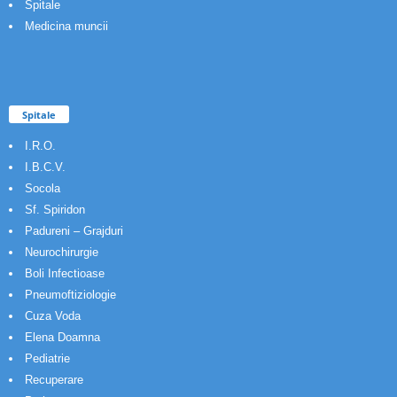
Spitale
Medicina muncii
Spitale
I.R.O.
I.B.C.V.
Socola
Sf. Spiridon
Padureni – Grajduri
Neurochirurgie
Boli Infectioase
Pneumoftiziologie
Cuza Voda
Elena Doamna
Pediatrie
Recuperare