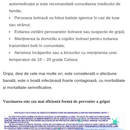
automedicația și este recomandată consultarea medicului de
familie;
Persoana bolnavă va folosi batiste igienice în caz de tuse
sau strănut;
Evitarea vizitării persoanelor bolnave sau suspecte de gripă;
Menținerea la domiciliu a copiilor bolnavi pentru evitarea
transmiterii bolii în comunitate;
Aerisirea încăperilor sau a birourilor cu menținerea unei
temperaturi de 18 – 20 grade Celsius.
Gripa, deși de cele mai multe ori, este considerată o afecțiune
banală, este o boală infecțioasă foarte contagioasă, cu morbiditate
și mortalitate semnificative.
𝐕𝐚𝐜𝐜𝐢𝐧𝐚𝐫𝐞𝐚 𝐞𝐬𝐭𝐞 𝐜𝐞𝐚 𝐦𝐚𝐢 𝐞𝐟𝐢𝐜𝐢𝐞𝐧𝐭𝐚̆ 𝐟𝐨𝐫𝐦𝐚̆ 𝐝𝐞 𝐩𝐫𝐞𝐯𝐞𝐧𝐢𝐫𝐞 𝐚 𝐠𝐫𝐢𝐩𝐞𝐢.