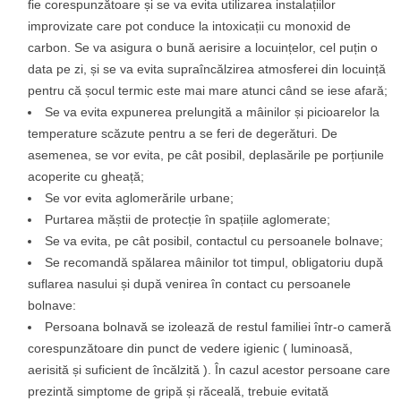
fie corespunzătoare și se va evita utilizarea instalațiilor
improvizate care pot conduce la intoxicații cu monoxid de
carbon. Se va asigura o bună aerisire a locuințelor, cel puțin o
data pe zi, și se va evita supraîncălzirea atmosferei din locuință
pentru că șocul termic este mai mare atunci când se iese afară;
Se va evita expunerea prelungită a mâinilor și picioarelor la
temperature scăzute pentru a se feri de degerături. De
asemenea, se vor evita, pe cât posibil, deplasările pe porțiunile
acoperite cu gheață;
Se vor evita aglomerările urbane;
Purtarea măștii de protecție în spațiile aglomerate;
Se va evita, pe cât posibil, contactul cu persoanele bolnave;
Se recomandă spălarea mâinilor tot timpul, obligatoriu după
suflarea nasului și după venirea în contact cu persoanele
bolnave:
Persoana bolnavă se izolează de restul familiei într-o cameră
corespunzătoare din punct de vedere igienic ( luminoasă,
aerisită și suficient de încălzită ). În cazul acestor persoane care
prezintă simptome de gripă și răceală, trebuie evitată