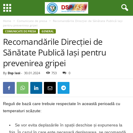
Home
Comunicate de presa
Recomandările Direcției de Sănătate Publică Iași
pentru prevenirea gripei
COMUNICATE DE PRESA
GENERAL
Recomandările Direcției de
Sănătate Publică Iași pentru
prevenirea gripei
By
Dsp Iasi
-
30.01.2024
753
0
Reguli de bază care trebuie respectate în această perioadă cu
temperaturi scăzute:
Se vor evita deplasările în spații deschise și expunerea la
frig. În cazul în care este necesară deplasarea, se recomandă