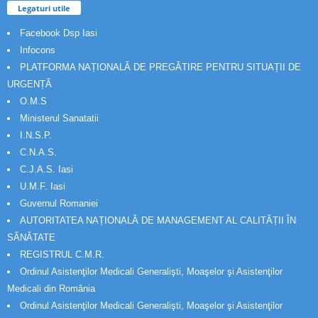
Legaturi utile
Facebook Dsp Iasi
Infocons
PLATFORMA NAȚIONALĂ DE PREGĂTIRE PENTRU SITUAȚII DE
URGENȚĂ
O.M.S
Ministerul Sanatatii
I.N.S.P.
C.N.A.S.
C.J.A.S. Iasi
U.M.F. Iasi
Guvernul Romaniei
AUTORITATEA NAȚIONALĂ DE MANAGEMENT AL CALITĂȚII ÎN
SĂNĂTATE
REGISTRUL C.M.R.
Ordinul Asistenţilor Medicali Generalişti, Moaşelor şi Asistenţilor
Medicali din România
Ordinul Asistenţilor Medicali Generalişti, Moaşelor şi Asistenţilor