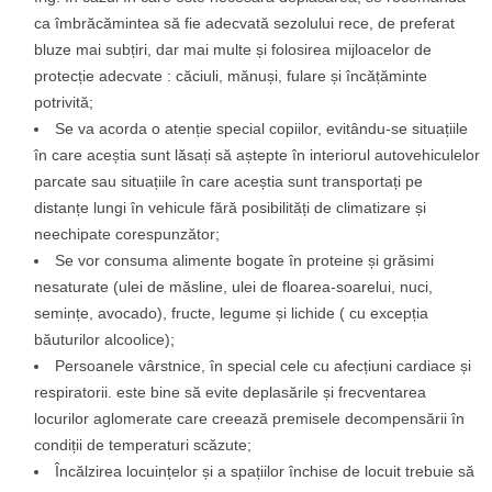
ca îmbrăcămintea să fie adecvată sezolului rece, de preferat
bluze mai subțiri, dar mai multe și folosirea mijloacelor de
protecție adecvate : căciuli, mănuși, fulare și încățăminte
potrivită;
Se va acorda o atenție special copiilor, evitându-se situațiile
în care aceștia sunt lăsați să aștepte în interiorul autovehiculelor
parcate sau situațiile în care aceștia sunt transportați pe
distanțe lungi în vehicule fără posibilități de climatizare și
neechipate corespunzător;
Se vor consuma alimente bogate în proteine și grăsimi
nesaturate (ulei de măsline, ulei de floarea-soarelui, nuci,
semințe, avocado), fructe, legume și lichide ( cu excepția
băuturilor alcoolice);
Persoanele vârstnice, în special cele cu afecțiuni cardiace și
respiratorii. este bine să evite deplasările și frecventarea
locurilor aglomerate care creează premisele decompensării în
condiții de temperaturi scăzute;
Încălzirea locuințelor și a spațiilor închise de locuit trebuie să