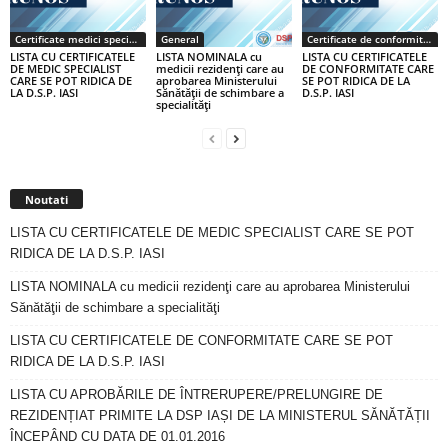
Certificate medici specialiști / primari
General
Certificate de conformitate
LISTA CU CERTIFICATELE
LISTA NOMINALA cu
LISTA CU CERTIFICATELE
DE MEDIC SPECIALIST
medicii rezidenţi care au
DE CONFORMITATE CARE
CARE SE POT RIDICA DE
aprobarea Ministerului
SE POT RIDICA DE LA
LA D.S.P. IASI
Sănătăţii de schimbare a
D.S.P. IASI
specialităţi
Noutati
LISTA CU CERTIFICATELE DE MEDIC SPECIALIST CARE SE POT
RIDICA DE LA D.S.P. IASI
LISTA NOMINALA cu medicii rezidenţi care au aprobarea Ministerului
Sănătăţii de schimbare a specialităţi
LISTA CU CERTIFICATELE DE CONFORMITATE CARE SE POT
RIDICA DE LA D.S.P. IASI
LISTA CU APROBĂRILE DE ÎNTRERUPERE/PRELUNGIRE DE
REZIDENȚIAT PRIMITE LA DSP IAȘI DE LA MINISTERUL SĂNĂTĂȚII
ÎNCEPÂND CU DATA DE 01.01.2016