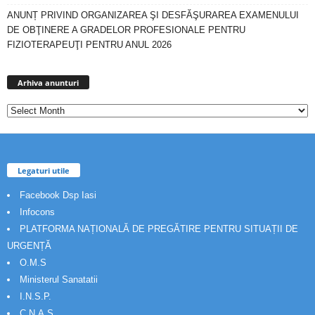
ANUNȚ PRIVIND ORGANIZAREA ŞI DESFĂŞURAREA EXAMENULUI
DE OBŢINERE A GRADELOR PROFESIONALE PENTRU
FIZIOTERAPEUŢI PENTRU ANUL 2026
Arhiva
anunturi
Arhiva anunturi
Legaturi utile
Facebook Dsp Iasi
Infocons
PLATFORMA NAȚIONALĂ DE PREGĂTIRE PENTRU SITUAȚII DE
URGENȚĂ
O.M.S
Ministerul Sanatatii
I.N.S.P.
C.N.A.S.