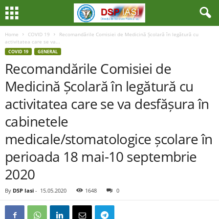
Home
COVID 19
Recomandările Comisiei de Medicină Școlară în legătură cu
activitatea care se va...
COVID 19
GENERAL
Recomandările Comisiei de
Medicină Școlară în legătură cu
activitatea care se va desfășura în
cabinetele
medicale/stomatologice școlare în
perioada 18 mai-10 septembrie
2020
By
DSP Iasi
-
15.05.2020
1648
0