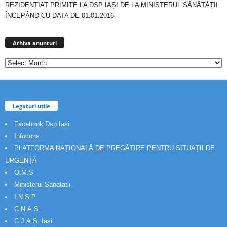
REZIDENȚIAT PRIMITE LA DSP IAȘI DE LA MINISTERUL SĂNĂTĂȚII
ÎNCEPÂND CU DATA DE 01.01.2016
Arhiva
anunturi
Arhiva anunturi
Legaturi utile
Facebook Dsp Iasi
Infocons
PLATFORMA NAȚIONALĂ DE PREGĂTIRE PENTRU SITUAȚII DE
URGENȚĂ
O.M.S
Ministerul Sanatatii
I.N.S.P.
C.N.A.S.
C.J.A.S. Iasi