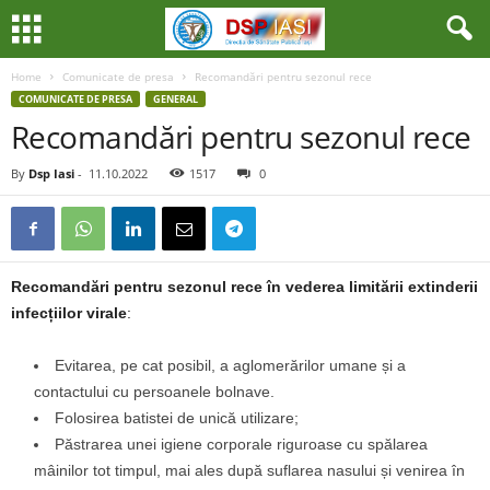
Home
Comunicate de presa
Recomandări pentru sezonul rece
COMUNICATE DE PRESA
GENERAL
Recomandări pentru sezonul rece
By
Dsp Iasi
-
11.10.2022
1517
0
Recomandări pentru sezonul rece în vederea limitării extinderii
infecțiilor virale
:
Evitarea, pe cat posibil, a aglomerărilor umane și a
contactului cu persoanele bolnave.
Folosirea batistei de unică utilizare;
Păstrarea unei igiene corporale riguroase cu spălarea
mâinilor tot timpul, mai ales după suflarea nasului și venirea în