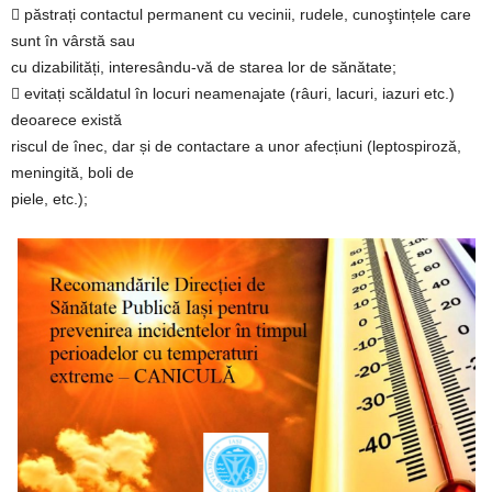
 păstrați contactul permanent cu vecinii, rudele, cunoştințele care
sunt în vârstă sau
cu dizabilități, interesându-vă de starea lor de sănătate;
 evitați scăldatul în locuri neamenajate (râuri, lacuri, iazuri etc.)
deoarece există
riscul de înec, dar și de contactare a unor afecțiuni (leptospiroză,
meningită, boli de
piele, etc.);