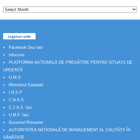
Legaturi utile
Facebook Dsp Iasi
Infocons
PLATFORMA NAȚIONALĂ DE PREGĂTIRE PENTRU SITUAȚII DE
URGENȚĂ
O.M.S
Ministerul Sanatatii
I.N.S.P.
C.N.A.S.
C.J.A.S. Iasi
U.M.F. Iasi
Guvernul Romaniei
AUTORITATEA NAȚIONALĂ DE MANAGEMENT AL CALITĂȚII ÎN
SĂNĂTATE