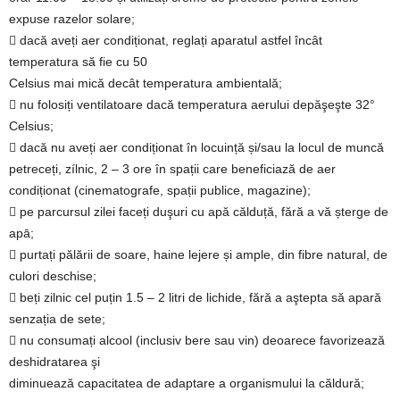
expuse razelor solare;
 dacă aveți aer condiționat, reglați aparatul astfel încât
temperatura să fie cu 50
Celsius mai mică decât temperatura ambientală;
 nu folosiți ventilatoare dacă temperatura aerului depăşeşte 32°
Celsius;
 dacă nu aveți aer condiționat în locuință și/sau la locul de muncă
petreceți, zílnic, 2 – 3 ore în spații care beneficiază de aer
condiționat (cinematografe, spații publice, magazine);
 pe parcursul zilei faceți duşuri cu apă călduță, fără a vă șterge de
apā;
 purtați pălării de soare, haine lejere și ample, din fibre natural, de
culori deschise;
 beți zilnic cel puțin 1.5 – 2 litri de lichide, fără a aştepta să apară
senzația de sete;
 nu consumați alcool (inclusiv bere sau vin) deoarece favorizează
deshidratarea şi
diminuează capacitatea de adaptare a organismului la căldură;