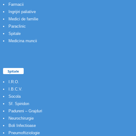
Farmacii
Ingrijiri paliative
Medici de familie
Paraclinic
Spitale
Medicina muncii
Spitale
I.R.O.
I.B.C.V.
Socola
Sf. Spiridon
Padureni – Grajduri
Neurochirurgie
Boli Infectioase
Pneumoftiziologie