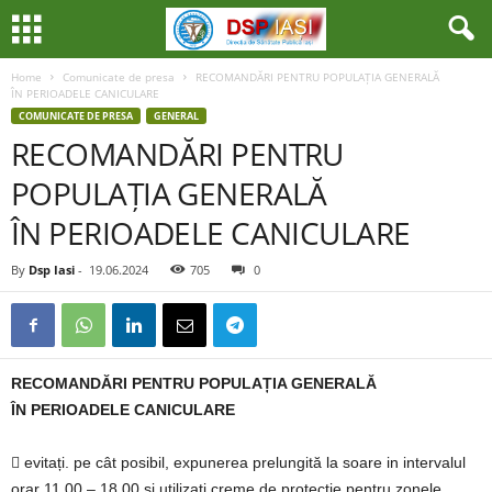
Home
Comunicate de presa
RECOMANDĂRI PENTRU POPULAȚIA GENERALĂ
ÎN PERIOADELE CANICULARE
COMUNICATE DE PRESA
GENERAL
RECOMANDĂRI PENTRU
POPULAȚIA GENERALĂ
ÎN PERIOADELE CANICULARE
By
Dsp Iasi
-
19.06.2024
705
0
RECOMANDĂRI PENTRU POPULAȚIA GENERALĂ
ÎN PERIOADELE CANICULARE
 evitați. pe cât posibil, expunerea prelungită la soare in intervalul
orar 11.00 – 18.00 și utilizați creme de protectie pentru zonele