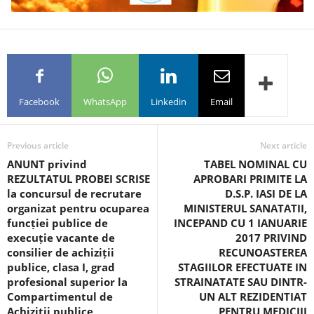
Facebook
WhatsApp
Linkedin
Email
Previous article
Next article
ANUNT privind
TABEL NOMINAL CU
REZULTATUL PROBEI SCRISE
APROBARI PRIMITE LA
la concursul de recrutare
D.S.P. IASI DE LA
organizat pentru ocuparea
MINISTERUL SANATATII,
funcției publice de
INCEPAND CU 1 IANUARIE
execuție vacante de
2017 PRIVIND
consilier de achiziții
RECUNOASTEREA
publice, clasa I, grad
STAGIILOR EFECTUATE IN
profesional superior la
STRAINATATE SAU DINTR-
Compartimentul de
UN ALT REZIDENTIAT
Achiziții publice
PENTRU MEDICIII