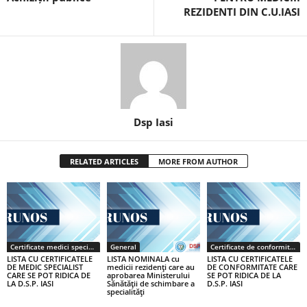
REZIDENTI DIN C.U.IASI
Dsp Iasi
RELATED ARTICLES
MORE FROM AUTHOR
Certificate medici specialiști / primari
General
Certificate de conformitate
LISTA CU CERTIFICATELE
LISTA NOMINALA cu
LISTA CU CERTIFICATELE
DE MEDIC SPECIALIST
medicii rezidenţi care au
DE CONFORMITATE CARE
CARE SE POT RIDICA DE
aprobarea Ministerului
SE POT RIDICA DE LA
LA D.S.P. IASI
Sănătăţii de schimbare a
D.S.P. IASI
specialităţi