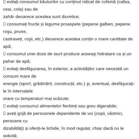
 evitați consumul băuturilor cu conținut ridicat de cofeină (cafea,
ceai, cola) sau de
zahăr deoarece acestea sunt diuretice;
 consumați fructe și legume proaspete (pepene galben, pepene
roşu, prune,
castraveți, roşii, etc.) deoarece acestea conțin o mare cantitate de
apă;
 consumul unei doze de iaurt produce aceeaşi hidratare ca și un
pahar de apă;
 evitați desfăşurarea, în exterior, a activităților care necesită un
consum mare de
energie (sport, grădinărit, construcții, etc.) şi, eventual, desfăşurați-
le în intervalele
orare cu temperaturi mai scăzute;
 evitați consumul alimentelor fierbinți sau greu digerabile;
 aveți grijă de persoanele dependente de voi (copii, vâstnici,
persoane cu
dizabilități) și oferiți-le lichide, în mod regulat, chiar dacă nu le
solicită;