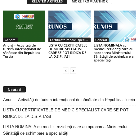
RELATED ARTICLES
MORE FROM AUTHOR
General
Certificate medici specialiști / primari
General
Anunț – Activități de
LISTA CU CERTIFICATELE
LISTA NOMINALA cu
turism internațional de
DE MEDIC SPECIALIST
medicii rezidenţi care au
sănătate din Republica
CARE SE POT RIDICA DE
aprobarea Ministerului
Turcia
LA D.S.P. IASI
Sănătăţii de schimbare a
specialităţi
Noutati
Anunț – Activități de turism internațional de sănătate din Republica Turcia
LISTA CU CERTIFICATELE DE MEDIC SPECIALIST CARE SE POT
RIDICA DE LA D.S.P. IASI
LISTA NOMINALA cu medicii rezidenţi care au aprobarea Ministerului
Sănătăţii de schimbare a specialităţi