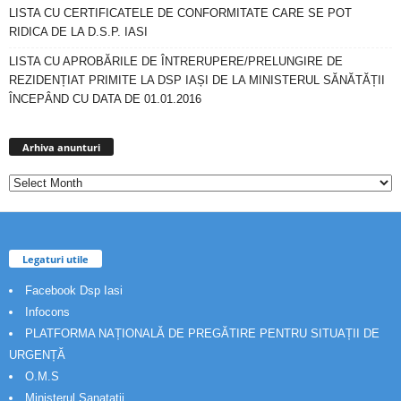
LISTA CU CERTIFICATELE DE CONFORMITATE CARE SE POT
RIDICA DE LA D.S.P. IASI
LISTA CU APROBĂRILE DE ÎNTRERUPERE/PRELUNGIRE DE
REZIDENȚIAT PRIMITE LA DSP IAȘI DE LA MINISTERUL SĂNĂTĂȚII
ÎNCEPÂND CU DATA DE 01.01.2016
Arhiva
anunturi
Arhiva anunturi
Legaturi utile
Facebook Dsp Iasi
Infocons
PLATFORMA NAȚIONALĂ DE PREGĂTIRE PENTRU SITUAȚII DE
URGENȚĂ
O.M.S
Ministerul Sanatatii