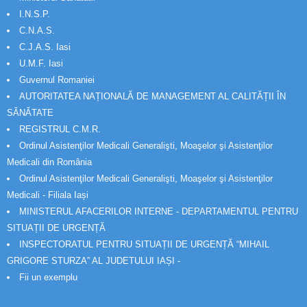
I.N.S.P.
C.N.A.S.
C.J.A.S. Iasi
U.M.F. Iasi
Guvernul Romaniei
AUTORITATEA NAȚIONALĂ DE MANAGEMENT AL CALITĂȚII ÎN
SĂNĂTATE
REGISTRUL C.M.R.
Ordinul Asistenţilor Medicali Generalişti, Moaşelor şi Asistenţilor
Medicali din România
Ordinul Asistenţilor Medicali Generalişti, Moaşelor şi Asistenţilor
Medicali - Filiala Iași
MINISTERUL AFACERILOR INTERNE - DEPARTAMENTUL PENTRU
SITUAȚII DE URGENȚĂ
INSPECTORATUL PENTRU SITUAȚII DE URGENȚĂ “MIHAIL
GRIGORE STURZA” AL JUDETULUI IAȘI -
Fii un exemplu