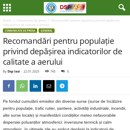
Home
Comunicate de presa
Recomandări pentru populație privind depășirea
indicatorilor de calitate a aerului
COMUNICATE DE PRESA
GENERAL
Recomandări pentru populație
privind depășirea indicatorilor de
calitate a aerului
By
Dsp Iasi
-
22.01.2025
745
0
Pe fondul cumulării emisiilor din diverse surse (surse de încălzire
pentru populație, trafic rutier, șantiere, activități industriale, incendii,
alte surse locale) și manifestării condițiilor meteo nefavorabile
dispersiei poluanților atmosferici: inversiune termică și calm
atmosferic, în ultimele zile au apărut depășiri la indicatorii de