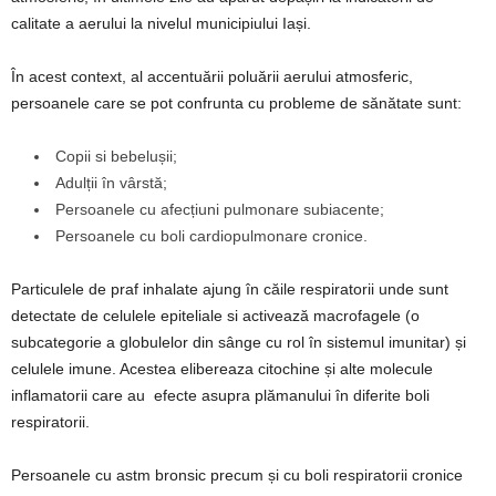
calitate a aerului la nivelul municipiului Iași.
În acest context, al accentuării poluării aerului atmosferic,
persoanele care se pot confrunta cu probleme de sănătate sunt:
Copii si bebelușii;
Adulții în vârstă;
Persoanele cu afecțiuni pulmonare subiacente;
Persoanele cu boli cardiopulmonare cronice.
Particulele de praf inhalate ajung în căile respiratorii unde sunt
detectate de celulele epiteliale si activează macrofagele (o
subcategorie a globulelor din sânge cu rol în sistemul imunitar) și
celulele imune. Acestea elibereaza citochine și alte molecule
inflamatorii care au efecte asupra plămanului în diferite boli
respiratorii.
Persoanele cu astm bronsic precum și cu boli respiratorii cronice