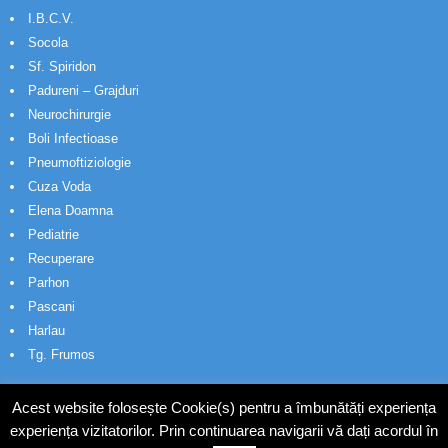
I.B.C.V.
Socola
Sf. Spiridon
Padureni – Grajduri
Neurochirurgie
Boli Infectioase
Pneumoftiziologie
Cuza Voda
Elena Doamna
Pediatrie
Recuperare
Parhon
Pascani
Harlau
Tg. Frumos
Acest website folosește Cookie(s) pentru a îmbunătăți experiența
experiența vizitatorilor. Prin continuarea navigarii vă dați acordul în