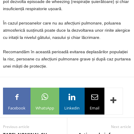
pot dezvolta episoade de wheezing (respirație șuierătoare) și chiar
insuficiență respiratorie ușoară.
În cazul persoanelor care nu au afecțiuni pulmonare, poluarea
atmosferică susținută poate duce la dezvoltarea unor rinite alergice
cu iritații la nivelul gâtului, nasului și chiar lăcrimare.
Recomandăm în această perioadă evitarea deplasărilor populației
la risc, persoane cu afecțiuni pulmonare grave și după caz purtarea
unei măști de protecție.
Facebook
WhatsApp
Linkedin
Email
Previous article
Next article