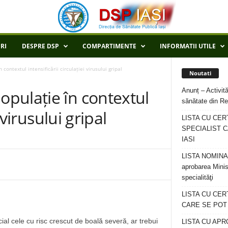
RI
DESPRE DSP
COMPARTIMENTE
INFORMATII UTILE
ontextul intensificării circulației virusului gripal
Noutati
Anunț – Activită
pulație în contextul
sănătate din Re
 virusului gripal
LISTA CU CER
SPECIALIST C
IASI
LISTA NOMINALA
aprobarea Minis
specialităţi
LISTA CU CE
CARE SE POT R
ial cele cu risc crescut de boală severă, ar trebui
LISTA CU APR