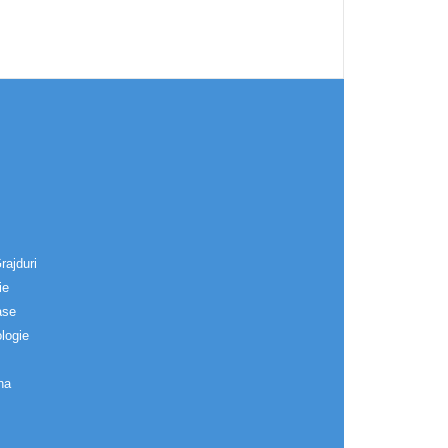
rajduri
ie
ase
logie
na