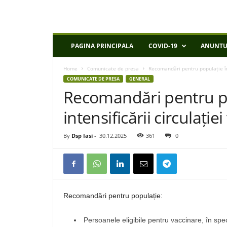
D
PAGINA PRINCIPALA
COVID-19
ANUNTU
S
P
Home
Comunicate de presa
Recomandări pentru populație în c
I
COMUNICATE DE PRESA
GENERAL
a
Recomandări pentru po
s
i
intensificării circulației
By
Dsp Iasi
-
30.12.2025
361
0
Recomandări pentru populație:
Persoanele eligibile pentru vaccinare, în spec