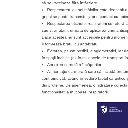
să se vaccineze fără întârziere.
Respectarea igienei mâinilor este deosebit d
gripal se poate transmite și prin contact cu obie
Respectarea etichetei respiratorii se referă la
sau strănutăm, urmată de aplicarea unui antisep
Dacă acestea nu sunt accesibile pentru moment,
îl formează brațul cu antebrațul.
Evitarea, pe cât posibil, a aglomerației, iar d
în spații închise (ex.în mijloacele de transport 
Aerisirea corectă a încăperilor
Alimentație echilibrată care să includă prote
contraindică), având în vedere faptul că antico
din proteine. De asemenea, o hidratare corectă (
funcționalități a mucoasei respiratorii.