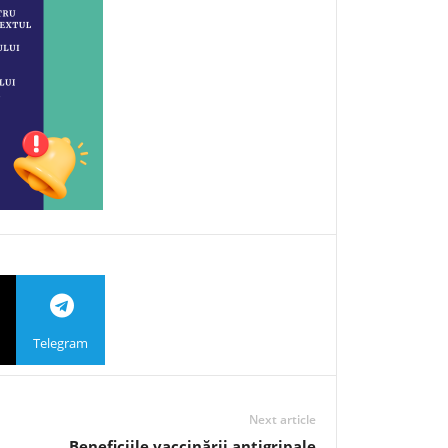
Telegram
Next article
Beneficiile vaccinării antigripale