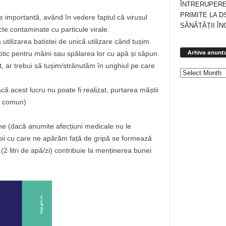
ÎNTRERUPERE
PRIMITE LA D
e importantă, având în vedere faptul că virusul
SĂNĂTĂȚII ÎN
cte contaminate cu particule virale.
 utilizarea batistei de unică utilizare când tușim
Arhiva anuntu
tic pentru mâini sau spălarea lor cu apă și săpun.
 ar trebui să tușim/strănutăm în unghiul pe care
acă acest lucru nu poate fi realizat, purtarea măștii
în comun)
ine (dacă anumite afecțiuni medicale nu le
rpii cu care ne apărăm față de gripă se formează
2 litri de apă/zi) contribuie la menținerea bunei