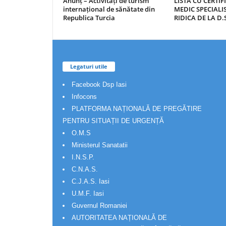
Anunț – Activități de turism
LISTA CU CERTIF
internațional de sănătate din
MEDIC SPECIALIS
Republica Turcia
RIDICA DE LA D.S
Legaturi utile
Facebook Dsp Iasi
Infocons
PLATFORMA NAȚIONALĂ DE PREGĂTIRE
PENTRU SITUAȚII DE URGENȚĂ
O.M.S
Ministerul Sanatatii
I.N.S.P.
C.N.A.S.
C.J.A.S. Iasi
U.M.F. Iasi
Guvernul Romaniei
AUTORITATEA NAȚIONALĂ DE