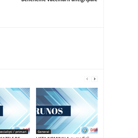
ecialiști / primari
General