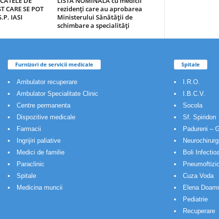
ICATELE DE
LISTA NOMINALA cu medicii
T CARE SE POT
rezidenţi care au aprobarea
.P. IASI
Ministerului Sănătăţii de
schimbare a specialităţi
Furnizori de servicii medicale
Spitale
Ambulator recuperare
I.R.O.
Ambulator Specialitate Clinic
I.B.C.V.
Centre permanenta
Socola
Dispozitive medicale
Sf. Spiridon
Farmacii
Padureni – G
Ingrijiri paliative
Neurochirurg
Medici de familie
Boli Infectio
Paraclinic
Pneumoftizio
Spitale
Cuza Voda
Medicina muncii
Elena Doam
Pediatrie
Recuperare