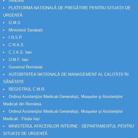
Infocons
PLATFORMA NAȚIONALĂ DE PREGĂTIRE PENTRU SITUAȚII DE
URGENȚĂ
O.M.S
Ministerul Sanatatii
I.N.S.P.
C.N.A.S.
C.J.A.S. Iasi
U.M.F. Iasi
Guvernul Romaniei
AUTORITATEA NAȚIONALĂ DE MANAGEMENT AL CALITĂȚII ÎN
SĂNĂTATE
REGISTRUL C.M.R.
Ordinul Asistenţilor Medicali Generalişti, Moaşelor şi Asistenţilor
Medicali din România
Ordinul Asistenţilor Medicali Generalişti, Moaşelor şi Asistenţilor
Medicali - Filiala Iași
MINISTERUL AFACERILOR INTERNE - DEPARTAMENTUL PENTRU
SITUAȚII DE URGENȚĂ