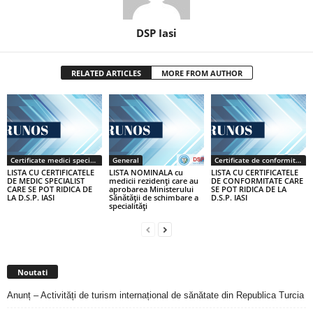
DSP Iasi
RELATED ARTICLES
MORE FROM AUTHOR
Certificate medici specialiști / primari
General
Certificate de conformitate
LISTA CU CERTIFICATELE
LISTA NOMINALA cu
LISTA CU CERTIFICATELE
DE MEDIC SPECIALIST
medicii rezidenţi care au
DE CONFORMITATE CARE
CARE SE POT RIDICA DE
aprobarea Ministerului
SE POT RIDICA DE LA
LA D.S.P. IASI
Sănătăţii de schimbare a
D.S.P. IASI
specialităţi
Noutati
Anunț – Activități de turism internațional de sănătate din Republica Turcia