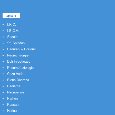
Spitale
I.R.O.
I.B.C.V.
Socola
Sf. Spiridon
Padureni – Grajduri
Neurochirurgie
Boli Infectioase
Pneumoftiziologie
Cuza Voda
Elena Doamna
Pediatrie
Recuperare
Parhon
Pascani
Harlau