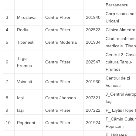
Barsanescu
Corp scoala sat
3
Miroslava
Centru Pfizer
201940
Uricani
4
Rediu
Centru Pfizer
202523
Clinica Almedra
Cladire cabinet
5
Tibanesti
Centru Moderna
201934
medicale_Tiban
Centrul 2_Casa
Tirgu
6
Centru Pfizer
202547
cultura Targu-
Frumos
Frumos
Centrul de zi
7
Voinesti
Centru Pfizer
201930
Voinesti
J_Centrul Aerop
8
Iași
Centru Jhonson
207321
Iași
9
Iași
Centru Pfizer
207222
P_ Elytis Hope I
P_Cămin Cultur
10
Popricani
Centru Pfizer
201924
Popricani
P_Unitatea