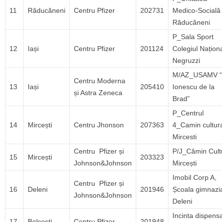
11
Răducăneni
Centru Pfizer
202731
Medico-Socială
Răducăneni
P_Sala Sport
12
Iași
Centru Pfizer
201124
Colegiul Națion
Negruzzi
M/AZ_USAMV “
Centru Moderna
13
Iași
205410
Ionescu de la
și Astra Zeneca
Brad”
P_Centrul
14
Mircești
Centru Jhonson
207363
4_Camin cultur
Mircesti
Centru Pfizer și
P/J_Cămin Cult
15
Mircești
203323
Johnson&Johnson
Mircești
Imobil Corp A,
Centru Pfizer și
16
Deleni
201946
Școala gimnazi
Johnson&Johnson
Deleni
Incinta dispens
17
Belcesti
Centru Pfizer
201948