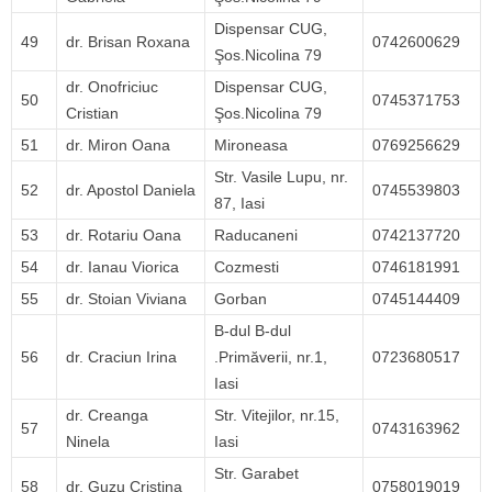
Dispensar CUG,
49
dr. Brisan Roxana
0742600629
Şos.Nicolina 79
dr. Onofriciuc
Dispensar CUG,
50
0745371753
Cristian
Şos.Nicolina 79
51
dr. Miron Oana
Mironeasa
0769256629
Str. Vasile Lupu, nr.
52
dr. Apostol Daniela
0745539803
87, Iasi
53
dr. Rotariu Oana
Raducaneni
0742137720
54
dr. Ianau Viorica
Cozmesti
0746181991
55
dr. Stoian Viviana
Gorban
0745144409
B-dul B-dul
56
dr. Craciun Irina
.Primăverii, nr.1,
0723680517
Iasi
dr. Creanga
Str. Vitejilor, nr.15,
57
0743163962
Ninela
Iasi
Str. Garabet
58
dr. Guzu Cristina
0758019019