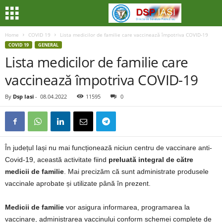
Home
COVID 19
Lista medicilor de familie care vaccinează împotriva COVID-19
COVID 19
GENERAL
Lista medicilor de familie care
vaccinează împotriva COVID-19
By
Dsp Iasi
-
08.04.2022
11595
0
În județul Iași nu mai funcționează niciun centru de vaccinare anti-
Covid-19, această activitate fiind
preluată integral de către
medicii de familie
. Mai precizăm că sunt administrate produsele
vaccinale aprobate și utilizate până în prezent.
Medicii de familie
vor asigura informarea, programarea la
vaccinare, administrarea vaccinului conform schemei complete de