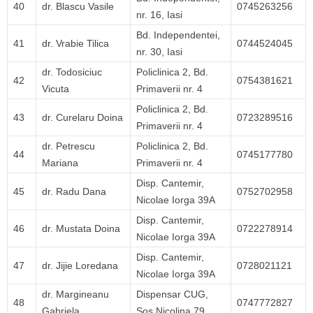
40
dr. Blascu Vasile
0745263256
nr. 16, Iasi
Bd. Independentei,
41
dr. Vrabie Tilica
0744524045
nr. 30, Iasi
dr. Todosiciuc
Policlinica 2, Bd.
42
0754381621
Vicuta
Primaverii nr. 4
Policlinica 2, Bd.
43
dr. Curelaru Doina
0723289516
Primaverii nr. 4
dr. Petrescu
Policlinica 2, Bd.
44
0745177780
Mariana
Primaverii nr. 4
Disp. Cantemir,
45
dr. Radu Dana
0752702958
Nicolae Iorga 39A
Disp. Cantemir,
46
dr. Mustata Doina
0722278914
Nicolae Iorga 39A
Disp. Cantemir,
47
dr. Jijie Loredana
0728021121
Nicolae Iorga 39A
dr. Margineanu
Dispensar CUG,
48
0747772827
Gabriela
Şos.Nicolina 79