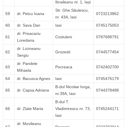
Ibraileanu nr. 1, Iași
Str. Ghe.Săulescu,
59
dr. Petcu Ioana
0723213862
nr. 43A, Iasi
60
dr. Sava Dan
Iasi
0745175053
dr. Prisacariu
61
Costuleni
0787688791
Loredana
dr. Lozneanu
62
Grozesti
0744577454
Sergiu
dr. Pandele
63
Pocreaca
0742402700
Mihaela
64
dr. Bacusca Agnes
Iasi
0745476179
B-dul Nicolae Iorga,
65
dr. Capsa Adriana
0744378488
nr.39A, Iasi
B-dul T.
66
dr. Zlate Maria
Vladimirescu nr. 73,
0745244171
Iasi
dr. Movileanu