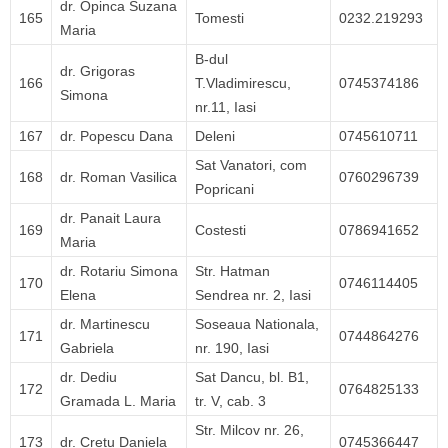
dr. Opinca Suzana
165
Tomesti
0232.219293
Maria
B-dul
dr. Grigoras
166
T.Vladimirescu,
0745374186
Simona
nr.11, Iasi
167
dr. Popescu Dana
Deleni
0745610711
Sat Vanatori, com
168
dr. Roman Vasilica
0760296739
Popricani
dr. Panait Laura
169
Costesti
0786941652
Maria
dr. Rotariu Simona
Str. Hatman
170
0746114405
Elena
Sendrea nr. 2, Iasi
dr. Martinescu
Soseaua Nationala,
171
0744864276
Gabriela
nr. 190, Iasi
dr. Dediu
Sat Dancu, bl. B1,
172
0764825133
Gramada L. Maria
tr. V, cab. 3
Str. Milcov nr. 26,
173
dr. Cretu Daniela
0745366447