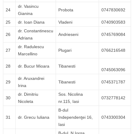
dr. Vasincu
24
Probota
0747830692
Gianina
25
dr. Ioan Diana
Vladeni
0740903583
dr. Constantinescu
26
Andrieseni
0745769084
Adriana
dr. Radulescu
27
Plugari
0766216548
Marcellino
28
dr. Bucur Mioara
Tibanesti
0745063096
dr. Aruxandrei
29
Tibanesti
0745371787
Irina
dr. Dimitriu
Sos. Nicolina
30
0732778142
Nicoleta
nr.115, Iasi
B-dul
31
dr. Grecu Iuliana
Independenţei 16,
0743300304
Iasi
B-dul. N.Iorga,