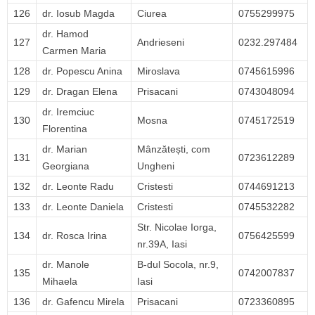
126
dr. Iosub Magda
Ciurea
0755299975
dr. Hamod
127
Andrieseni
0232.297484
Carmen Maria
128
dr. Popescu Anina
Miroslava
0745615996
129
dr. Dragan Elena
Prisacani
0743048094
dr. Iremciuc
130
Mosna
0745172519
Florentina
dr. Marian
Mânzătești, com
131
0723612289
Georgiana
Ungheni
132
dr. Leonte Radu
Cristesti
0744691213
133
dr. Leonte Daniela
Cristesti
0745532282
Str. Nicolae Iorga,
134
dr. Rosca Irina
0756425599
nr.39A, Iasi
dr. Manole
B-dul Socola, nr.9,
135
0742007837
Mihaela
Iasi
136
dr. Gafencu Mirela
Prisacani
0723360895