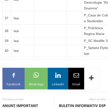
Ginecologie “El
Doamna”
P_Casa de Cult
37
Iași
a Studenților
P_Policlinica
38
Iași
Regina Maria
39
Iași
P_SC Medlife 
P_Spitalul Elytis
40
Iași
Iași
Facebook
WhatsApp
Linkedin
Email
Previous article
Next article
ANUNȚ IMPORTANT
BULETIN INFORMATIV DSP