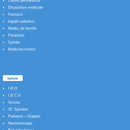
Centre permanenta
Dispozitive medicale
Farmacii
Ingrijiri paliative
Medici de familie
Paraclinic
Spitale
Medicina muncii
Spitale
I.R.O.
I.B.C.V.
Socola
Sf. Spiridon
Padureni – Grajduri
Neurochirurgie