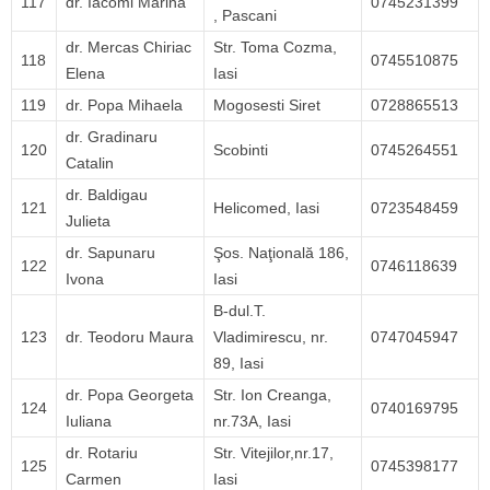
117
dr. Iacomi Marina
0745231399
, Pascani
dr. Mercas Chiriac
Str. Toma Cozma,
118
0745510875
Elena
Iasi
119
dr. Popa Mihaela
Mogosesti Siret
0728865513
dr. Gradinaru
120
Scobinti
0745264551
Catalin
dr. Baldigau
121
Helicomed, Iasi
0723548459
Julieta
dr. Sapunaru
Şos. Naţională 186,
122
0746118639
Ivona
Iasi
B-dul.T.
123
dr. Teodoru Maura
Vladimirescu, nr.
0747045947
89, Iasi
dr. Popa Georgeta
Str. Ion Creanga,
124
0740169795
Iuliana
nr.73A, Iasi
dr. Rotariu
Str. Vitejilor,nr.17,
125
0745398177
Carmen
Iasi