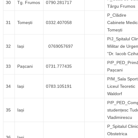
30
Tg. Frumos
0790.281717
Târgu Frumos
P_Clădire
31
Tomești
0332.407058
Cabinete Medic
Tomești
P/J_Spitalul Cli
32
Iași
0769057697
Militar de Urge
“Dr. Iacob Czih
P/P_PED_Primă
33
Pașcani
0731.777435
Pașcani
P/M_Sala Sport
34
Iași
0783.105191
Liceul Teoretic
Waldorf
P/P_PED_Comp
35
Iași
studențesc Tud
Vladimirescu
P_Spitalul Clini
Obstetrica
36
Iași