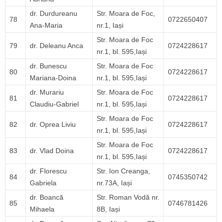
dr. Durdureanu
Str. Moara de Foc,
78
0722650407
Ana-Maria
nr.1, Iași
Str. Moara de Foc
79
dr. Deleanu Anca
0724228617
nr.1, bl. 595,Iași
dr. Bunescu
Str. Moara de Foc
80
0724228617
Mariana-Doina
nr.1, bl. 595,Iași
dr. Murariu
Str. Moara de Foc
81
0724228617
Claudiu-Gabriel
nr.1, bl. 595,Iași
Str. Moara de Foc
82
dr. Oprea Liviu
0724228617
nr.1, bl. 595,Iași
Str. Moara de Foc
83
dr. Vlad Doina
0724228617
nr.1, bl. 595,Iași
dr. Florescu
Str. Ion Creanga,
84
0745350742
Gabriela
nr.73A, Iași
dr. Boancă
Str. Roman Vodă nr.
85
0746781426
Mihaela
8B, Iași