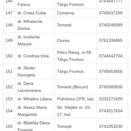
146
0743547777
Fanica
Târgu Frumos
147
dr. Cotea Culita
Comarna
0745637259
dr. Mihalache
148
Tomești
0740245089
Dorina
dr. Iordache
149
Ciurea
0751336865
Meluzin
Petru Rareş, nr.58.
150
dr. Condrea Irina
0744542704
Târgu Frumos
dr. Stoian
151
Târgu Frumos
0745653856
Georgeta
dr. Daria
152
Tomesti (Blocuri)
0745900830
Lacramioara
153
dr. Mihailov Liliana
Policlinica CFR, Iași
0232271929
dr. Iliescu Maria
Str. Vitejilor nr. 15-
154
0743017654
Margareta
17, Iași
dr. Bădelița Elena
155
Tomești
0741053235
Eugenia