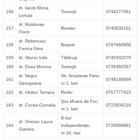
dr. Iacob Mona
156
Tomești
0744277491
Lenuța
dr. Moldovan
157
Bivolari
0740635101
Florin
dr. Rebenciuc
158
Braesti
0787684900
Fanica Gina
159
dr. Sturzu Iulia
Tătăruşi
0745932078
160
dr. Dusa Monica
Tomeşti
0726382357
dr. Negru
Str. Anastasie Panu
161
0748148999
Georgeana
nr.1, Iasi
162
dr. Ululiuc Tamara
Rediu
0757777415
Şos.Moara de Foc,
163
dr. Cocea Cornelia
0723934216
nr.1, Iasi
B-dul
dr. Oniciuc Laura
164
Independenţei,
0720080881
Gianina
nr.16, Iasi