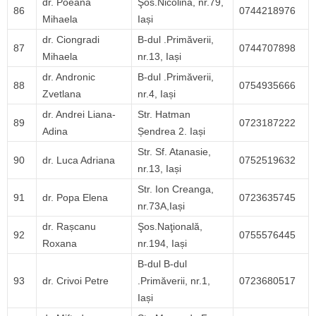
dr. Poeană
Şos.Nicolina, nr.79,
86
0744218976
Mihaela
Iași
dr. Ciongradi
B-dul .Primăverii,
87
0744707898
Mihaela
nr.13, Iași
dr. Andronic
B-dul .Primăverii,
88
0754935666
Zvetlana
nr.4, Iași
dr. Andrei Liana-
Str. Hatman
89
0723187222
Adina
Șendrea 2. Iași
Str. Sf. Atanasie,
90
dr. Luca Adriana
0752519632
nr.13, Iași
Str. Ion Creanga,
91
dr. Popa Elena
0723635745
nr.73A,Iași
dr. Rașcanu
Şos.Naţională,
92
0755576445
Roxana
nr.194, Iași
B-dul B-dul
93
dr. Crivoi Petre
.Primăverii, nr.1,
0723680517
Iași