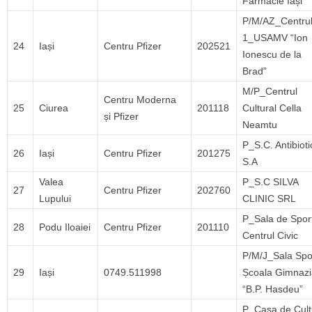
Farmacie Iași
P/M/AZ_Centru
1_USAMV “Ion
24
Iași
Centru Pfizer
202521
Ionescu de la
Brad”
M/P_Centrul
Centru Moderna
25
Ciurea
201118
Cultural Cella
și Pfizer
Neamtu
P_S.C. Antibioti
26
Iași
Centru Pfizer
201275
S.A
Valea
P_S.C SILVA
27
Centru Pfizer
202760
Lupului
CLINIC SRL
P_Sala de Spor
28
Podu Iloaiei
Centru Pfizer
201110
Centrul Civic
P/M/J_Sala Spo
29
Iași
0749.511998
Școala Gimnazi
“B.P. Hasdeu”
P_Casa de Cult