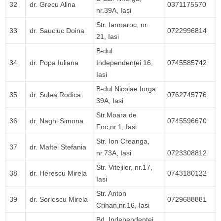
32
dr. Grecu Alina
0371175570
nr.39A, Iasi
Str. Iarmaroc, nr.
33
dr. Sauciuc Doina
0722996814
21, Iasi
B-dul
34
dr. Popa Iuliana
Independenţei 16,
0745585742
Iasi
B-dul Nicolae Iorga
35
dr. Sulea Rodica
0762745776
39A, Iasi
Str.Moara de
36
dr. Naghi Simona
0745596670
Foc,nr.1, Iasi
Str. Ion Creanga,
37
dr. Maftei Stefania
nr.73A, Iasi
0723308812
Str. Vitejilor, nr.17,
38
dr. Herescu Mirela
0743180122
Iasi
Str. Anton
39
dr. Sorlescu Mirela
0729688881
Crihan,nr.16, Iasi
Bd. Independentei,