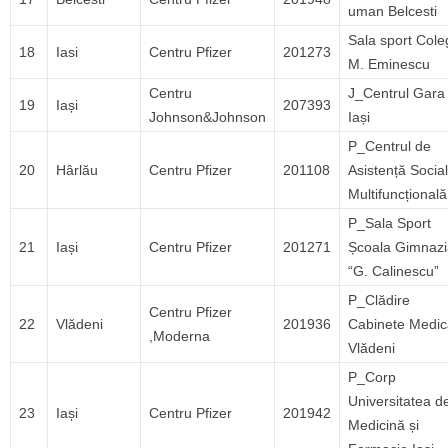
uman Belcesti
Sala sport Cole
18
Iasi
Centru Pfizer
201273
M. Eminescu
Centru
J_Centrul Gara
19
Iași
207393
Johnson&Johnson
Iași
P_Centrul de
20
Hârlău
Centru Pfizer
201108
Asistență Socia
Multifuncțională
P_Sala Sport
21
Iași
Centru Pfizer
201271
Școala Gimnazi
“G. Calinescu”
P_Clădire
Centru Pfizer
22
Vlădeni
201936
Cabinete Medic
,Moderna
Vlădeni
P_Corp
Universitatea d
23
Iași
Centru Pfizer
201942
Medicină și