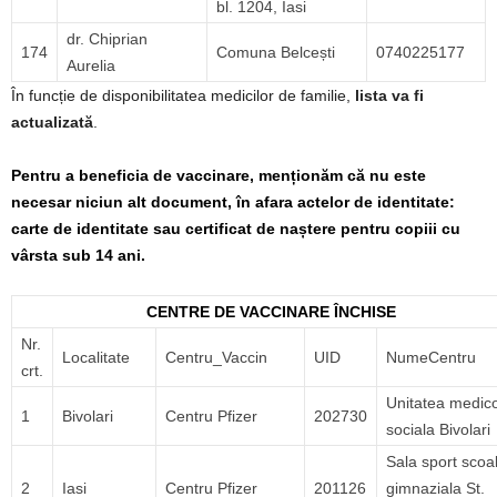
bl. 1204, Iasi
dr. Chiprian
174
Comuna Belcești
0740225177
Aurelia
În funcție de disponibilitatea medicilor de familie,
lista va fi
actualizată
.
Pentru a beneficia de vaccinare, menționăm că nu este
necesar niciun alt document, în afara actelor de identitate:
carte de identitate sau certificat de naștere pentru copiii cu
vârsta sub 14 ani.
CENTRE DE VACCINARE ÎNCHISE
Nr.
Localitate
Centru_Vaccin
UID
NumeCentru
crt.
Unitatea medic
1
Bivolari
Centru Pfizer
202730
sociala Bivolari
Sala sport scoa
2
Iasi
Centru Pfizer
201126
gimnaziala St.