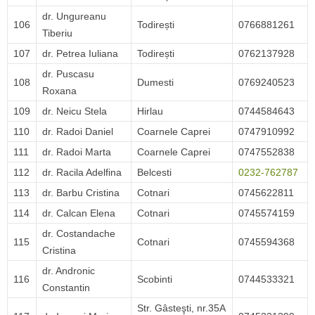
dr. Ungureanu
106
Todirești
0766881261
Tiberiu
107
dr. Petrea Iuliana
Todirești
0762137928
dr. Puscasu
108
Dumesti
0769240523
Roxana
109
dr. Neicu Stela
Hirlau
0744584643
110
dr. Radoi Daniel
Coarnele Caprei
0747910992
111
dr. Radoi Marta
Coarnele Caprei
0747552838
112
dr. Racila Adelfina
Belcesti
0232-762787
113
dr. Barbu Cristina
Cotnari
0745622811
114
dr. Calcan Elena
Cotnari
0745574159
dr. Costandache
115
Cotnari
0745594368
Cristina
dr. Andronic
116
Scobinti
0744533321
Constantin
Str. Gâsteşti, nr.35A