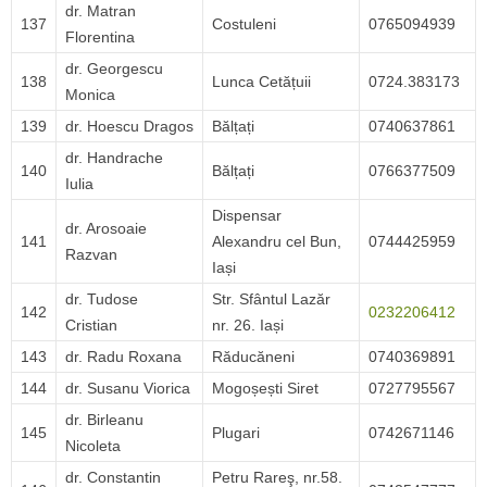
dr. Matran
137
Costuleni
0765094939
Florentina
dr. Georgescu
138
Lunca Cetățuii
0724.383173
Monica
139
dr. Hoescu Dragos
Bălțați
0740637861
dr. Handrache
140
Bălțați
0766377509
Iulia
Dispensar
dr. Arosoaie
141
Alexandru cel Bun,
0744425959
Razvan
Iași
dr. Tudose
Str. Sfântul Lazăr
142
0232206412
Cristian
nr. 26. Iași
143
dr. Radu Roxana
Răducăneni
0740369891
144
dr. Susanu Viorica
Mogoșești Siret
0727795567
dr. Birleanu
145
Plugari
0742671146
Nicoleta
dr. Constantin
Petru Rareş, nr.58.