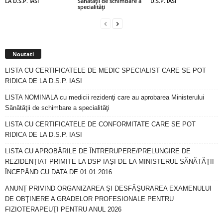
LA D.S.P. IASI
Sănătăţii de schimbare a
D.S.P. IASI
specialităţi
Noutati
LISTA CU CERTIFICATELE DE MEDIC SPECIALIST CARE SE POT
RIDICA DE LA D.S.P. IASI
LISTA NOMINALA cu medicii rezidenţi care au aprobarea Ministerului
Sănătăţii de schimbare a specialităţi
LISTA CU CERTIFICATELE DE CONFORMITATE CARE SE POT
RIDICA DE LA D.S.P. IASI
LISTA CU APROBĂRILE DE ÎNTRERUPERE/PRELUNGIRE DE
REZIDENȚIAT PRIMITE LA DSP IAȘI DE LA MINISTERUL SĂNĂTĂȚII
ÎNCEPÂND CU DATA DE 01.01.2016
ANUNȚ PRIVIND ORGANIZAREA ŞI DESFĂŞURAREA EXAMENULUI
DE OBŢINERE A GRADELOR PROFESIONALE PENTRU
FIZIOTERAPEUŢI PENTRU ANUL 2026