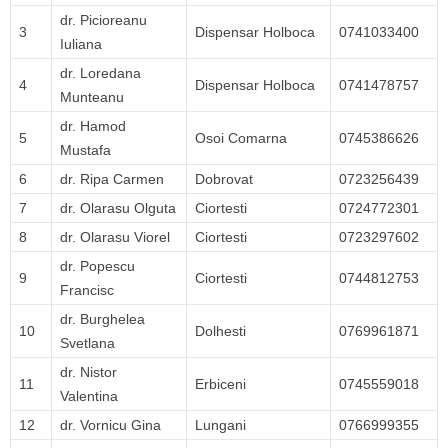
dr. Picioreanu
3
Dispensar Holboca
0741033400
Iuliana
dr. Loredana
4
Dispensar Holboca
0741478757
Munteanu
dr. Hamod
5
Osoi Comarna
0745386626
Mustafa
6
dr. Ripa Carmen
Dobrovat
0723256439
7
dr. Olarasu Olguta
Ciortesti
0724772301
8
dr. Olarasu Viorel
Ciortesti
0723297602
dr. Popescu
9
Ciortesti
0744812753
Francisc
dr. Burghelea
10
Dolhesti
0769961871
Svetlana
dr. Nistor
11
Erbiceni
0745559018
Valentina
12
dr. Vornicu Gina
Lungani
0766999355