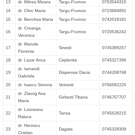
13
dr. Mitrea Mioara
Targu-Frumos
0753544315
14
dr. Clinc Maria
Targu-Frumos
0723684891
15
dr. Benchea Maria
Targu-Frumos
0742018181
dr. Creanga
16
Targu-Frumos
0720536242
Veronica
dr. Manole
17
Sinesti
0745389257
Florenta
18
dr. Lazar Anca
Ceplenita
0745327396
dr. Iamandi
19
Dispensar Dacia
0744208768
Gabriela
20
dr. Ivascu Simona
Voinesti
0766582225
dr. Zlavog Ana
21
Girbesti Tibana
0746757707
Maria
dr. Lozneanu
22
Tansa
0745528215
Raluca
dr. Herescu
23
Dagata
0745328309
Cristian