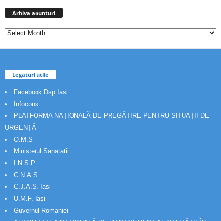
Arhiva
anunturi
Arhiva anunturi
Legaturi utile
Facebook Dsp Iasi
Infocons
PLATFORMA NAȚIONALĂ DE PREGĂTIRE PENTRU SITUAȚII DE
URGENȚĂ
O.M.S
Ministerul Sanatatii
I.N.S.P.
C.N.A.S.
C.J.A.S. Iasi
U.M.F. Iasi
Guvernul Romaniei