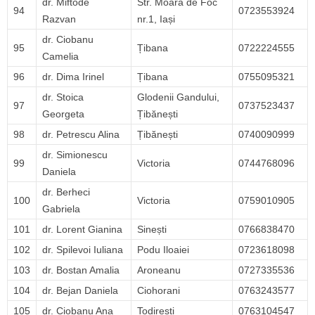
dr. Miftode
Str. Moara de Foc
94
0723553924
Razvan
nr.1, Iași
dr. Ciobanu
95
Țibana
0722224555
Camelia
96
dr. Dima Irinel
Țibana
0755095321
dr. Stoica
Glodenii Gandului,
97
0737523437
Georgeta
Țibănești
98
dr. Petrescu Alina
Țibănești
0740090999
dr. Simionescu
99
Victoria
0744768096
Daniela
dr. Berheci
100
Victoria
0759010905
Gabriela
101
dr. Lorent Gianina
Sinești
0766838470
102
dr. Spilevoi Iuliana
Podu Iloaiei
0723618098
103
dr. Bostan Amalia
Aroneanu
0727335536
104
dr. Bejan Daniela
Ciohorani
0763243577
105
dr. Ciobanu Ana
Todirești
0763104547