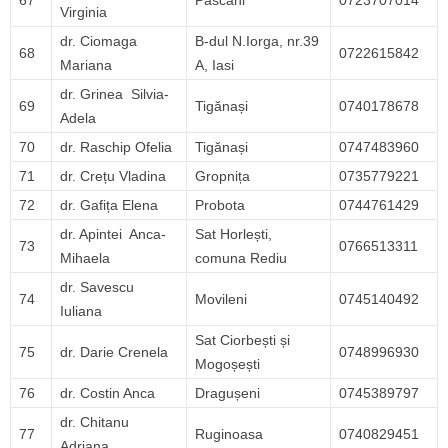
67
Pascani
0723707014
Virginia
dr. Ciomaga
B-dul N.Iorga, nr.39
68
0722615842
Mariana
A, Iasi
dr. Grinea Silvia-
69
Tigănași
0740178678
Adela
70
dr. Raschip Ofelia
Tigănași
0747483960
71
dr. Crețu Vladina
Gropnița
0735779221
72
dr. Gafița Elena
Probota
0744761429
dr. Apintei Anca-
Sat Horlești,
73
0766513311
Mihaela
comuna Rediu
dr. Savescu
74
Movileni
0745140492
Iuliana
Sat Ciorbești și
75
dr. Darie Crenela
0748996930
Mogoșești
76
dr. Costin Anca
Dragușeni
0745389797
dr. Chitanu
77
Ruginoasa
0740829451
Adriana