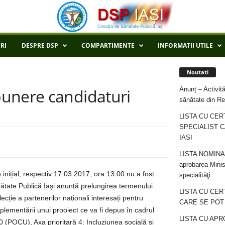
RI
DESPRE DSP
COMPARTIMENTE
INFORMATII UTILE
Noutati
Anunț – Activită
unere candidaturi
sănătate din Re
LISTA CU CER
SPECIALIST C
IASI
LISTA NOMINALA
aprobarea Minis
nițial, respectiv 17.03.2017, ora 13:00 nu a fost
specialităţi
ătate Publică Iași anunță prelungirea termenului
LISTA CU CE
cție a partenerilor naționali interesați pentru
CARE SE POT R
lementării unui prooiect ce va fi depus în cadrul
LISTA CU APR
(POCU), Axa prioritară 4: Incluziunea socială și