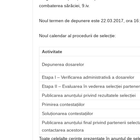
combaterea sărăciei, 9.iv.
Noul termen de depunere este 22.03.2017, ora 16:
Noul calendar al procedurii de selecție:
Activitate
Depunerea dosarelor
Etapa I – Verificarea administrativă a dosarelor
Etapa II – Evaluarea în vederea selecției partener
Publicarea anunțului privind rezultatele selecției
Primirea contestațiilor
Soluționarea contestațiilor
Publicarea anunțului final privind partenerii selecta
contactarea acestora
Toate celelalte cerințe prezentate în anunțul de se