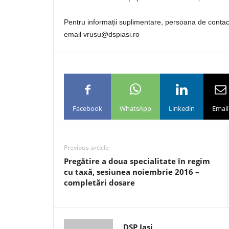
Pentru informații suplimentare, persoana de contac
email vrusu@dspiasi.ro
Facebook
WhatsApp
Linkedin
Email
Previous article
Pregătire a doua specialitate în regim
cu taxă, sesiunea noiembrie 2016 –
completări dosare
DSP Iasi