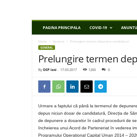
D
PAGINA PRINCIPALA
COVID-19
ANUNTU
S
P
Home
General
Prelungire termen depunere candidaturi
I
GENERAL
a
Prelungire termen dep
s
i
By
DSP Iasi
-
17.03.2017
1260
0
Urmare a faptului că până la termenul de depunere i
depus niciun dosar de candidatură, Direcția de Săn
de depunere a dosarelor în cadrul procedurii de sele
încheierea unui Acord de Parteneriat în vederea imp
Programului Operațional Capital Uman 2014 – 2020 