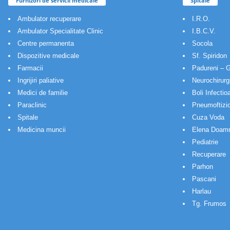
Furnizori de servicii medicale
Spitale
Ambulator recuperare
I.R.O.
Ambulator Specialitate Clinic
I.B.C.V.
Centre permanenta
Socola
Dispozitive medicale
Sf. Spiridon
Farmacii
Padureni – G
Ingrijiri paliative
Neurochirurg
Medici de familie
Boli Infectio
Paraclinic
Pneumoftizio
Spitale
Cuza Voda
Medicina muncii
Elena Doam
Pediatrie
Recuperare
Parhon
Pascani
Harlau
Tg. Frumos