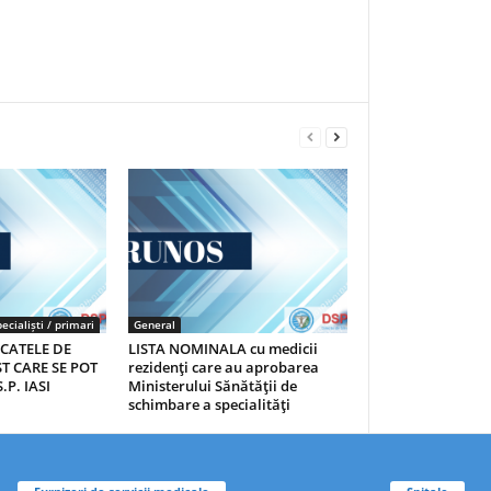
ecialiști / primari
General
ICATELE DE
LISTA NOMINALA cu medicii
T CARE SE POT
rezidenţi care au aprobarea
.P. IASI
Ministerului Sănătăţii de
schimbare a specialităţi