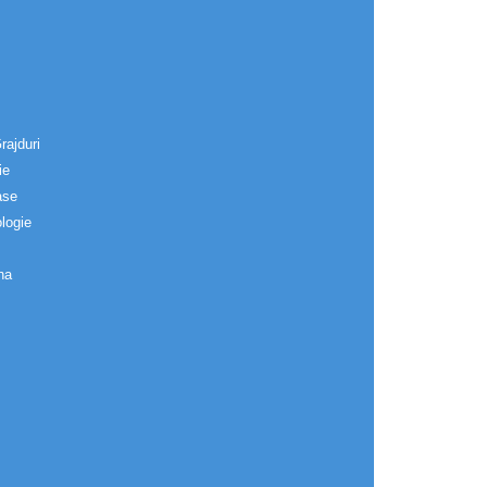
rajduri
ie
ase
logie
na