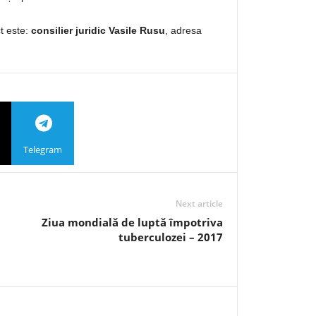
t este:
consilier juridic Vasile Rusu
, adresa
Telegram
Next article
Ziua mondială de luptă împotriva
tuberculozei – 2017