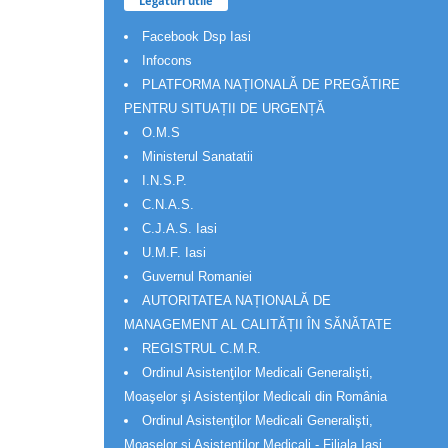
Legaturi utile
Facebook Dsp Iasi
Infocons
PLATFORMA NAȚIONALĂ DE PREGĂTIRE
PENTRU SITUAȚII DE URGENȚĂ
O.M.S
Ministerul Sanatatii
I.N.S.P.
C.N.A.S.
C.J.A.S. Iasi
U.M.F. Iasi
Guvernul Romaniei
AUTORITATEA NAȚIONALĂ DE
MANAGEMENT AL CALITĂȚII ÎN SĂNĂTATE
REGISTRUL C.M.R.
Ordinul Asistenţilor Medicali Generalişti,
Moaşelor şi Asistenţilor Medicali din România
Ordinul Asistenţilor Medicali Generalişti,
Moaşelor şi Asistenţilor Medicali - Filiala Iași