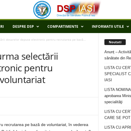
RI
DESPRE DSP
COMPARTIMENTE
INFORMATII UTILE
ării dosarelor depuse electronic pentru recrutarea pe bază...
Noutati
Anunț – Activită
urma selectării
sănătate din Re
tronic pentru
LISTA CU CER
SPECIALIST C
voluntariat
IASI
LISTA NOMINALA
aprobarea Minis
specialităţi
LISTA CU CE
CARE SE POT R
ru recrutarea pe bază de voluntariat, în vederea
LISTA CU APR