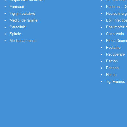
Farmacii
Padureni – G
Ingrijiri paliative
Neurochirurg
Medici de familie
Boli Infectio
Paraclinic
Pneumoftizio
Spitale
Cuza Voda
Medicina muncii
Elena Doam
Pediatrie
Recuperare
Parhon
Pascani
Harlau
Tg. Frumos