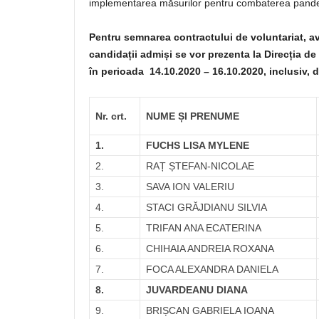
implementarea măsurilor pentru combaterea pand
Pentru semnarea contractului de voluntariat, a
candidații admiși se vor prezenta la Direcția de 
în perioada 14.10.2020 – 16.10.2020, inclusiv,
Nr. crt.
NUME ȘI PRENUME
1.
FUCHS LISA MYLENE
2.
RAȚ ȘTEFAN-NICOLAE
3.
SAVA ION VALERIU
4.
STACI GRĂJDIANU SILVIA
5.
TRIFAN ANA ECATERINA
6.
CHIHAIA ANDREIA ROXANA
7.
FOCA ALEXANDRA DANIELA
8.
JUVARDEANU DIANA
9.
BRIȘCAN GABRIELA IOANA