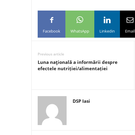
Facebook
WhatsApp
Linkedin
Email
Previous article
Luna naţională a informării despre
efectele nutriției/alimentației
DSP Iasi