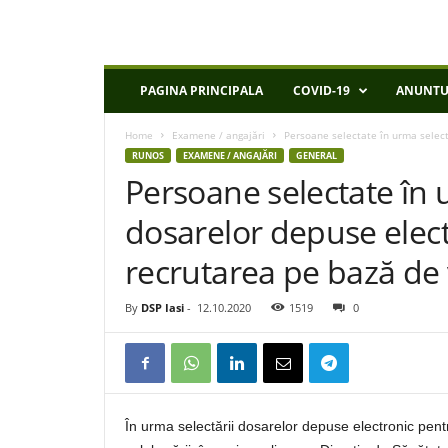
D
PAGINA PRINCIPALA
COVID-19
ANUNTU
S
P
Home
Examene / angajări
Persoane selectate în urma select
I
RUNOS
EXAMENE / ANGAJĂRI
GENERAL
a
Persoane selectate în 
s
i
dosarelor depuse elec
recrutarea pe bază de 
By
DSP Iasi
-
12.10.2020
1519
0
În urma selectării dosarelor depuse electronic pent