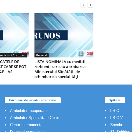
ecialiști / primari
General
ICATELE DE
LISTA NOMINALA cu medicii
T CARE SE POT
rezidenţi care au aprobarea
.P. IASI
Ministerului Sănătăţii de
schimbare a specialităţi
Furnizori de servicii medicale
Spitale
Ambulator recuperare
I.R.O.
Ambulator Specialitate Clinic
I.B.C.V.
Centre permanenta
Socola
Dispozitive medicale
Sf. Spiridon