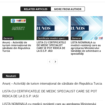
RELATED ARTICLES
MORE FROM AUTHOR
General
Certificate medici specialiști / primari
General
Anunț – Activități de
LISTA CU CERTIFICATELE
LISTA NOMINALA cu
turism internațional de
DE MEDIC SPECIALIST
medicii rezidenţi care au
sănătate din Republica
CARE SE POT RIDICA DE
aprobarea Ministerului
Turcia
LA D.S.P. IASI
Sănătăţii de schimbare a
specialităţi
Noutati
Anunț – Activități de turism internațional de sănătate din Republica Turcia
LISTA CU CERTIFICATELE DE MEDIC SPECIALIST CARE SE POT
RIDICA DE LA D.S.P. IASI
LISTA NOMINALA cu medicii rezidenţi care au aprobarea Ministerului