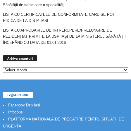
Sănătăţii de schimbare a specialităţi
LISTA CU CERTIFICATELE DE CONFORMITATE CARE SE POT
RIDICA DE LA D.S.P. IASI
LISTA CU APROBĂRILE DE ÎNTRERUPERE/PRELUNGIRE DE
REZIDENȚIAT PRIMITE LA DSP IAȘI DE LA MINISTERUL SĂNĂTĂȚII
ÎNCEPÂND CU DATA DE 01.01.2016
Arhiva
anunturi
Arhiva anunturi
Legaturi utile
Facebook Dsp Iasi
Infocons
PLATFORMA NAȚIONALĂ DE PREGĂTIRE PENTRU SITUAȚII DE
URGENȚĂ