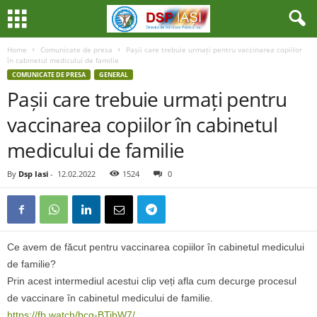
Home
Comunicate de presa
Pașii care trebuie urmați pentru vaccinarea copiilor
în cabinetul medicului de familie
COMUNICATE DE PRESA
GENERAL
Pașii care trebuie urmați pentru
vaccinarea copiilor în cabinetul
medicului de familie
By
Dsp Iasi
-
12.02.2022
1524
0
Ce avem de făcut pentru vaccinarea copiilor în cabinetul medicului
de familie?
Prin acest intermediul acestui clip veți afla cum decurge procesul
de vaccinare în cabinetul medicului de familie.
https://fb.watch/bcq-BTibW7/