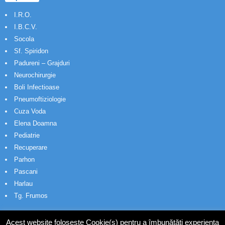
I.R.O.
I.B.C.V.
Socola
Sf. Spiridon
Padureni – Grajduri
Neurochirurgie
Boli Infectioase
Pneumoftiziologie
Cuza Voda
Elena Doamna
Pediatrie
Recuperare
Parhon
Pascani
Harlau
Tg. Frumos
Acest website folosește Cookie(s) pentru a îmbunătăți experiența