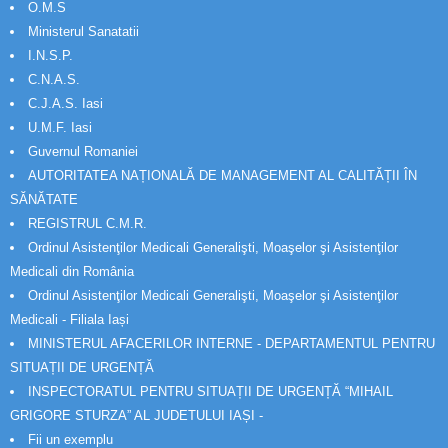
O.M.S
Ministerul Sanatatii
I.N.S.P.
C.N.A.S.
C.J.A.S. Iasi
U.M.F. Iasi
Guvernul Romaniei
AUTORITATEA NAȚIONALĂ DE MANAGEMENT AL CALITĂȚII ÎN
SĂNĂTATE
REGISTRUL C.M.R.
Ordinul Asistenţilor Medicali Generalişti, Moaşelor şi Asistenţilor
Medicali din România
Ordinul Asistenţilor Medicali Generalişti, Moaşelor şi Asistenţilor
Medicali - Filiala Iași
MINISTERUL AFACERILOR INTERNE - DEPARTAMENTUL PENTRU
SITUAȚII DE URGENȚĂ
INSPECTORATUL PENTRU SITUAȚII DE URGENȚĂ “MIHAIL
GRIGORE STURZA” AL JUDETULUI IAȘI -
Fii un exemplu