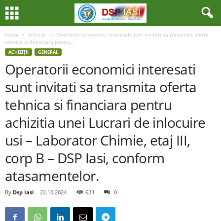
Home
Achiziții
Operatorii economici interesati sunt invitati sa transmita oferta
tehnica si financiara pentru...
ACHIZIȚII
GENERAL
Operatorii economici interesati
sunt invitati sa transmita oferta
tehnica si financiara pentru
achizitia unei Lucrari de inlocuire
usi – Laborator Chimie, etaj III,
corp B – DSP Iasi, conform
atasamentelor.
By
Dsp Iasi
-
22.10.2024
623
0