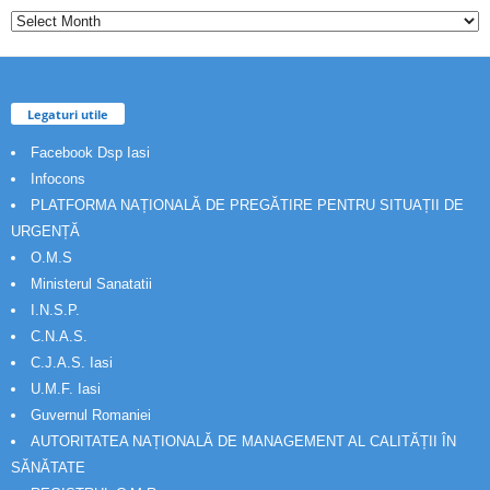
Legaturi utile
Facebook Dsp Iasi
Infocons
PLATFORMA NAȚIONALĂ DE PREGĂTIRE PENTRU SITUAȚII DE
URGENȚĂ
O.M.S
Ministerul Sanatatii
I.N.S.P.
C.N.A.S.
C.J.A.S. Iasi
U.M.F. Iasi
Guvernul Romaniei
AUTORITATEA NAȚIONALĂ DE MANAGEMENT AL CALITĂȚII ÎN
SĂNĂTATE