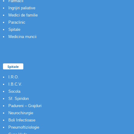
Farmacii
Ingrijiri paliative
Medici de familie
Paraclinic
Spitale
Medicina muncii
Spitale
I.R.O.
I.B.C.V.
Socola
Sf. Spiridon
Padureni – Grajduri
Neurochirurgie
Boli Infectioase
Pneumoftiziologie