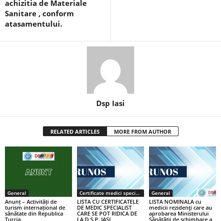
achizitia de Materiale
Sanitare , conform
atasamentului.
Dsp Iasi
RELATED ARTICLES
MORE FROM AUTHOR
General
Certificate medici specialiști / primari
General
Anunț – Activități de
LISTA CU CERTIFICATELE
LISTA NOMINALA cu
turism internațional de
DE MEDIC SPECIALIST
medicii rezidenţi care au
sănătate din Republica
CARE SE POT RIDICA DE
aprobarea Ministerului
Turcia
LA D.S.P. IASI
Sănătăţii de schimbare a