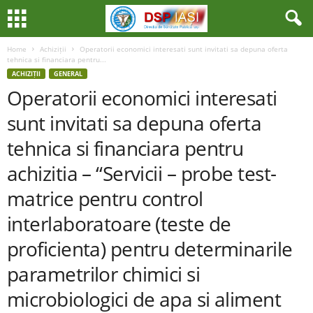
Home
Achiziții
Operatorii economici interesati sunt invitati sa depuna oferta
tehnica si financiara pentru...
ACHIZIȚII
GENERAL
Operatorii economici interesati
sunt invitati sa depuna oferta
tehnica si financiara pentru
achizitia – “Servicii – probe test-
matrice pentru control
interlaboratoare (teste de
proficienta) pentru determinarile
parametrilor chimici si
microbiologici de apa si aliment