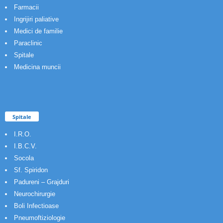
Farmacii
Ingrijiri paliative
Medici de familie
Paraclinic
Spitale
Medicina muncii
Spitale
I.R.O.
I.B.C.V.
Socola
Sf. Spiridon
Padureni – Grajduri
Neurochirurgie
Boli Infectioase
Pneumoftiziologie