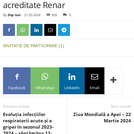
acreditate Renar
By
Dsp Iasi
-
21.03.2024
826
0
INVITATIE DE PARTICIPARE (1)
Facebook
WhatsApp
Linkedin
Email
Previous article
Next article
Evoluția infecțiilor
Ziua Mondială a Apei – 22
respiratorii acute și a
Martie 2024
gripei în sezonul 2023-
2024 – săptămâna 11-