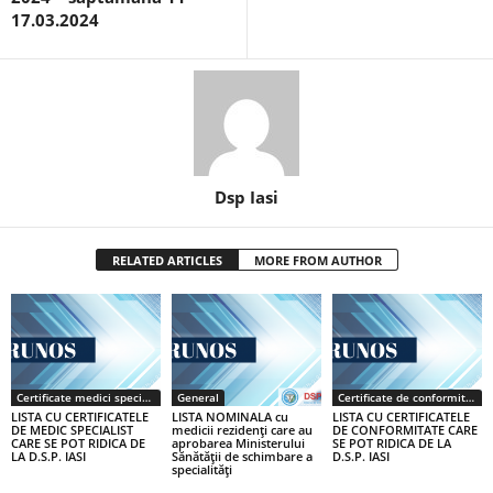
17.03.2024
Dsp Iasi
RELATED ARTICLES
MORE FROM AUTHOR
Certificate medici specialiști / primari
General
Certificate de conformitate
LISTA CU CERTIFICATELE
LISTA NOMINALA cu
LISTA CU CERTIFICATELE
DE MEDIC SPECIALIST
medicii rezidenţi care au
DE CONFORMITATE CARE
CARE SE POT RIDICA DE
aprobarea Ministerului
SE POT RIDICA DE LA
LA D.S.P. IASI
Sănătăţii de schimbare a
D.S.P. IASI
specialităţi