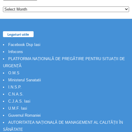
Legaturi utile
Facebook Dsp Iasi
Infocons
PLATFORMA NAȚIONALĂ DE PREGĂTIRE PENTRU SITUAȚII DE
URGENȚĂ
O.M.S
Ministerul Sanatatii
I.N.S.P.
C.N.A.S.
C.J.A.S. Iasi
U.M.F. Iasi
Guvernul Romaniei
AUTORITATEA NAȚIONALĂ DE MANAGEMENT AL CALITĂȚII ÎN
SĂNĂTATE