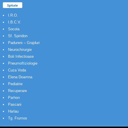
Spitale
I.R.O.
I.B.C.V.
Socola
Sf. Spiridon
Padureni – Grajduri
Neurochirurgie
Boli Infectioase
Pneumoftiziologie
Cuza Voda
Elena Doamna
Pediatrie
Recuperare
Parhon
Pascani
Harlau
Tg. Frumos