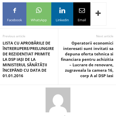
Facebook
WhatsApp
Linkedin
Email
Previous article
Next article
LISTA CU APROBĂRILE DE
Operatorii economici
ÎNTRERUPERE/PRELUNGIRE
interesati sunt invitati sa
DE REZIDENȚIAT PRIMITE
depuna oferta tehnica si
LA DSP IAȘI DE LA
financiara pentru achizitia
MINISTERUL SĂNĂTĂȚII
– Lucrare de renovare,
ÎNCEPÂND CU DATA DE
zugraveala la camera 16,
01.01.2016
corp A al DSP Iasi