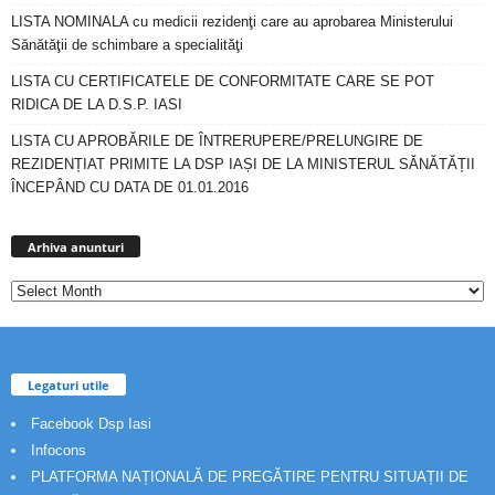
LISTA NOMINALA cu medicii rezidenţi care au aprobarea Ministerului
Sănătăţii de schimbare a specialităţi
LISTA CU CERTIFICATELE DE CONFORMITATE CARE SE POT
RIDICA DE LA D.S.P. IASI
LISTA CU APROBĂRILE DE ÎNTRERUPERE/PRELUNGIRE DE
REZIDENȚIAT PRIMITE LA DSP IAȘI DE LA MINISTERUL SĂNĂTĂȚII
ÎNCEPÂND CU DATA DE 01.01.2016
Arhiva
anunturi
Arhiva anunturi
Legaturi utile
Facebook Dsp Iasi
Infocons
PLATFORMA NAȚIONALĂ DE PREGĂTIRE PENTRU SITUAȚII DE