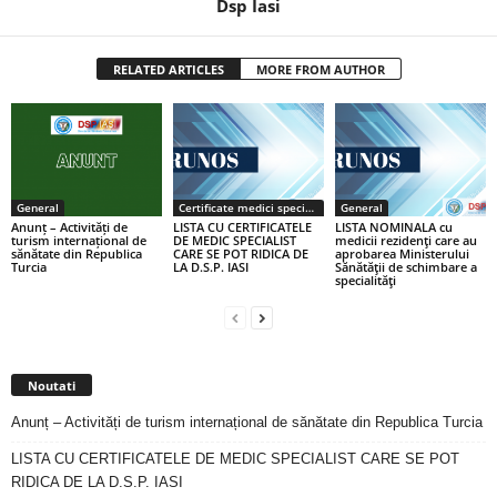
Dsp Iasi
RELATED ARTICLES
MORE FROM AUTHOR
General
Certificate medici specialiști / primari
General
Anunț – Activități de
LISTA CU CERTIFICATELE
LISTA NOMINALA cu
turism internațional de
DE MEDIC SPECIALIST
medicii rezidenţi care au
sănătate din Republica
CARE SE POT RIDICA DE
aprobarea Ministerului
Turcia
LA D.S.P. IASI
Sănătăţii de schimbare a
specialităţi
Noutati
Anunț – Activități de turism internațional de sănătate din Republica Turcia
LISTA CU CERTIFICATELE DE MEDIC SPECIALIST CARE SE POT
RIDICA DE LA D.S.P. IASI