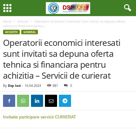
Home
Achiziții
Operatorii economici interesati sunt invitati sa depuna oferta
tehnica si financiara pentru...
ACHIZIȚII
GENERAL
Operatorii economici interesati
sunt invitati sa depuna oferta
tehnica si financiara pentru
achizitia – Servicii de curierat
By
Dsp Iasi
-
16.04.2024
981
0
Invitatie participare servicii CURIERAT