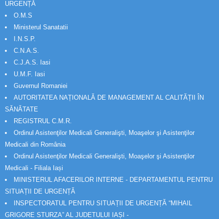
URGENȚĂ
O.M.S
Ministerul Sanatatii
I.N.S.P.
C.N.A.S.
C.J.A.S. Iasi
U.M.F. Iasi
Guvernul Romaniei
AUTORITATEA NAȚIONALĂ DE MANAGEMENT AL CALITĂȚII ÎN
SĂNĂTATE
REGISTRUL C.M.R.
Ordinul Asistenţilor Medicali Generalişti, Moaşelor şi Asistenţilor
Medicali din România
Ordinul Asistenţilor Medicali Generalişti, Moaşelor şi Asistenţilor
Medicali - Filiala Iași
MINISTERUL AFACERILOR INTERNE - DEPARTAMENTUL PENTRU
SITUAȚII DE URGENȚĂ
INSPECTORATUL PENTRU SITUAȚII DE URGENȚĂ “MIHAIL
GRIGORE STURZA” AL JUDETULUI IAȘI -