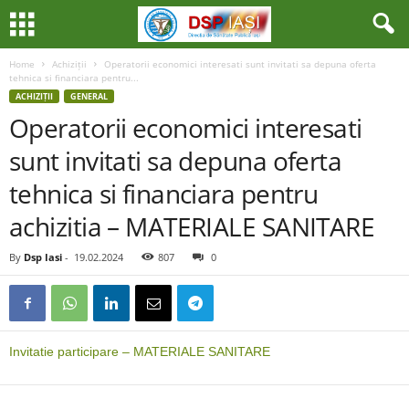
Home
Achiziții
Operatorii economici interesati sunt invitati sa depuna oferta
tehnica si financiara pentru...
ACHIZIȚII
GENERAL
Operatorii economici interesati
sunt invitati sa depuna oferta
tehnica si financiara pentru
achizitia – MATERIALE SANITARE
By
Dsp Iasi
-
19.02.2024
807
0
Invitatie participare – MATERIALE SANITARE