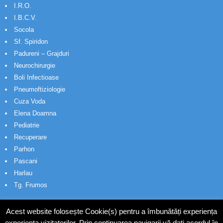
I.R.O.
I.B.C.V.
Socola
Sf. Spiridon
Padureni – Grajduri
Neurochirurgie
Boli Infectioase
Pneumoftiziologie
Cuza Voda
Elena Doamna
Pediatrie
Recuperare
Parhon
Pascani
Harlau
Tg. Frumos
Acest website folosește Cookie(s) pentru a îmbunătăți experiența
experiența vizitatorilor. Prin continuarea navigarii vă dați acordul în