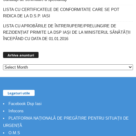
LISTA CU CERTIFICATELE DE CONFORMITATE CARE SE POT
RIDICA DE LA D.S.P. IASI
LISTA CU APROBĂRILE DE ÎNTRERUPERE/PRELUNGIRE DE
REZIDENȚIAT PRIMITE LA DSP IAȘI DE LA MINISTERUL SĂNĂTĂȚII
ÎNCEPÂND CU DATA DE 01.01.2016
Arhiva
anunturi
Arhiva anunturi
Legaturi utile
Facebook Dsp Iasi
Infocons
PLATFORMA NAȚIONALĂ DE PREGĂTIRE PENTRU SITUAȚII DE
URGENȚĂ
O.M.S