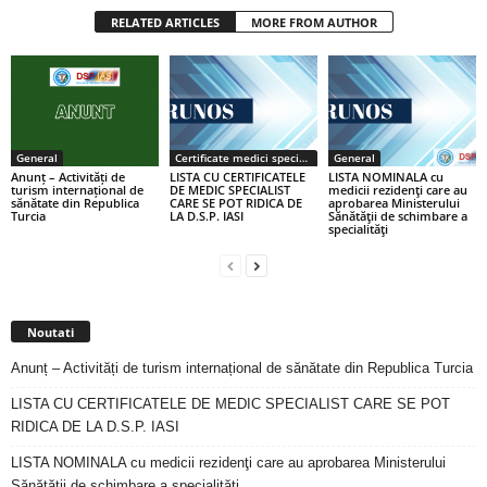
RELATED ARTICLES
MORE FROM AUTHOR
General
Certificate medici specialiști / primari
General
Anunț – Activități de
LISTA CU CERTIFICATELE
LISTA NOMINALA cu
turism internațional de
DE MEDIC SPECIALIST
medicii rezidenţi care au
sănătate din Republica
CARE SE POT RIDICA DE
aprobarea Ministerului
Turcia
LA D.S.P. IASI
Sănătăţii de schimbare a
specialităţi
Noutati
Anunț – Activități de turism internațional de sănătate din Republica Turcia
LISTA CU CERTIFICATELE DE MEDIC SPECIALIST CARE SE POT
RIDICA DE LA D.S.P. IASI
LISTA NOMINALA cu medicii rezidenţi care au aprobarea Ministerului
Sănătăţii de schimbare a specialităţi