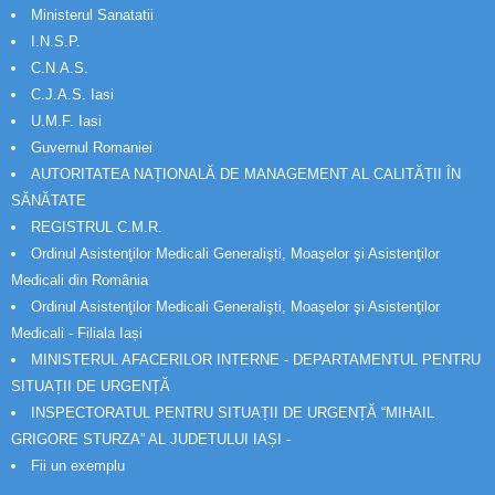
Ministerul Sanatatii
I.N.S.P.
C.N.A.S.
C.J.A.S. Iasi
U.M.F. Iasi
Guvernul Romaniei
AUTORITATEA NAȚIONALĂ DE MANAGEMENT AL CALITĂȚII ÎN
SĂNĂTATE
REGISTRUL C.M.R.
Ordinul Asistenţilor Medicali Generalişti, Moaşelor şi Asistenţilor
Medicali din România
Ordinul Asistenţilor Medicali Generalişti, Moaşelor şi Asistenţilor
Medicali - Filiala Iași
MINISTERUL AFACERILOR INTERNE - DEPARTAMENTUL PENTRU
SITUAȚII DE URGENȚĂ
INSPECTORATUL PENTRU SITUAȚII DE URGENȚĂ “MIHAIL
GRIGORE STURZA” AL JUDETULUI IAȘI -
Fii un exemplu