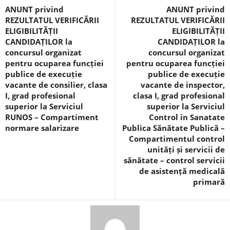
ANUNT privind
ANUNT privind
REZULTATUL VERIFICĂRII
REZULTATUL VERIFICĂRII
ELIGIBILITĂȚII
ELIGIBILITĂȚII
CANDIDAȚILOR la
CANDIDAȚILOR la
concursul organizat
concursul organizat
pentru ocuparea funcției
pentru ocuparea funcției
publice de execuție
publice de execuție
vacante de consilier, clasa
vacante de inspector,
I, grad profesional
clasa I, grad profesional
superior la Serviciul
superior la Serviciul
RUNOS – Compartiment
Control in Sanatate
normare salarizare
Publica Sănătate Publică –
Compartimentul control
unități și servicii de
sănătate – control servicii
de asistență medicală
primară