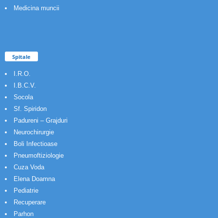
Medicina muncii
Spitale
I.R.O.
I.B.C.V.
Socola
Sf. Spiridon
Padureni – Grajduri
Neurochirurgie
Boli Infectioase
Pneumoftiziologie
Cuza Voda
Elena Doamna
Pediatrie
Recuperare
Parhon