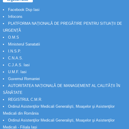
Facebook Dsp Iasi
Infocons
PLATFORMA NAȚIONALĂ DE PREGĂTIRE PENTRU SITUAȚII DE
URGENȚĂ
O.M.S
Ministerul Sanatatii
I.N.S.P.
C.N.A.S.
C.J.A.S. Iasi
U.M.F. Iasi
Guvernul Romaniei
AUTORITATEA NAȚIONALĂ DE MANAGEMENT AL CALITĂȚII ÎN
SĂNĂTATE
REGISTRUL C.M.R.
Ordinul Asistenţilor Medicali Generalişti, Moaşelor şi Asistenţilor
Medicali din România
Ordinul Asistenţilor Medicali Generalişti, Moaşelor şi Asistenţilor
Medicali - Filiala Iași