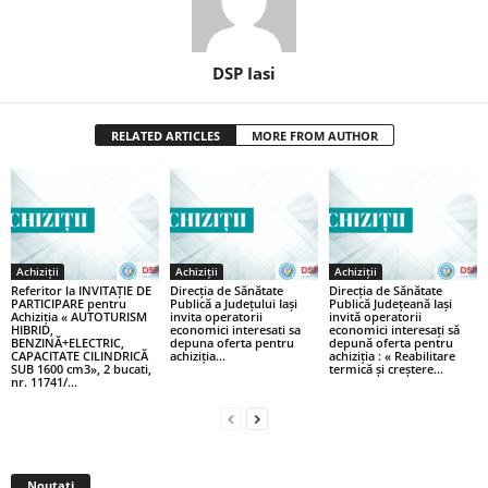
DSP Iasi
RELATED ARTICLES
MORE FROM AUTHOR
Achiziții
Achiziții
Achiziții
Referitor la INVITAȚIE DE
Direcția de Sănătate
Direcția de Sănătate
PARTICIPARE pentru
Publică a Județului Iași
Publică Județeană Iași
Achiziția « AUTOTURISM
invita operatorii
invită operatorii
HIBRID,
economici interesati sa
economici interesați să
BENZINĂ+ELECTRIC,
depuna oferta pentru
depună oferta pentru
CAPACITATE CILINDRICĂ
achiziția...
achiziția : « Reabilitare
SUB 1600 cm3», 2 bucati,
termică și creștere...
nr. 11741/...
Noutati