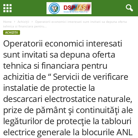
Home
Achiziții
Operatorii economici interesati sunt invitati sa depuna oferta
tehnica si financiara pentru...
ACHIZIȚII
Operatorii economici interesati
sunt invitati sa depuna oferta
tehnica si financiara pentru
achizitia de “ Servicii de verificare
instalatie de protectie la
descarcari electrostatice naturale,
prize de pământ şi continuităţi ale
legăturilor de protecţie la tablouri
electrice generale la blocurile ANL