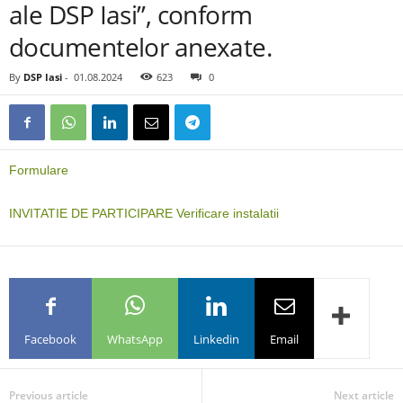
ale DSP Iasi”, conform
documentelor anexate.
By
DSP Iasi
-
01.08.2024
623
0
Formulare
INVITATIE DE PARTICIPARE Verificare instalatii
Facebook
WhatsApp
Linkedin
Email
Previous article
Next article