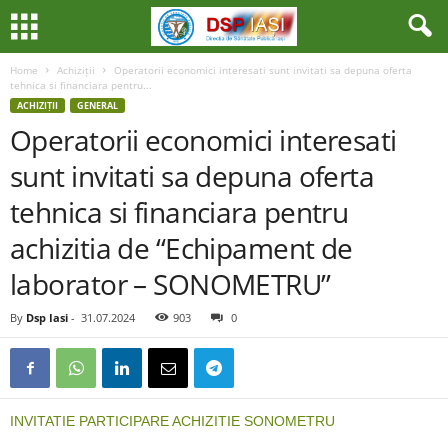
Home
Achiziții
Operatorii economici interesati sunt invitati sa depuna oferta
tehnica si financiara pentru...
ACHIZIȚII
GENERAL
Operatorii economici interesati
sunt invitati sa depuna oferta
tehnica si financiara pentru
achizitia de “Echipament de
laborator – SONOMETRU”
By
Dsp Iasi
-
31.07.2024
903
0
INVITATIE PARTICIPARE ACHIZITIE SONOMETRU