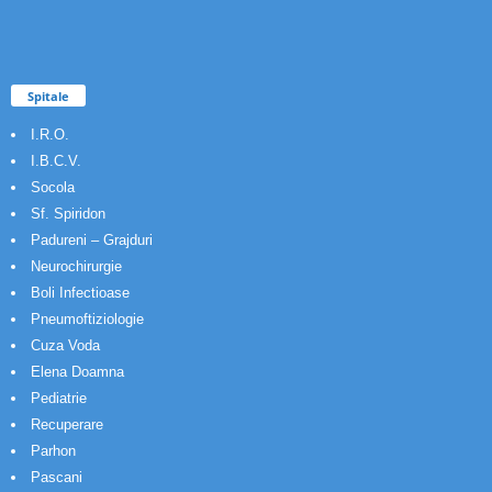
Spitale
I.R.O.
I.B.C.V.
Socola
Sf. Spiridon
Padureni – Grajduri
Neurochirurgie
Boli Infectioase
Pneumoftiziologie
Cuza Voda
Elena Doamna
Pediatrie
Recuperare
Parhon
Pascani