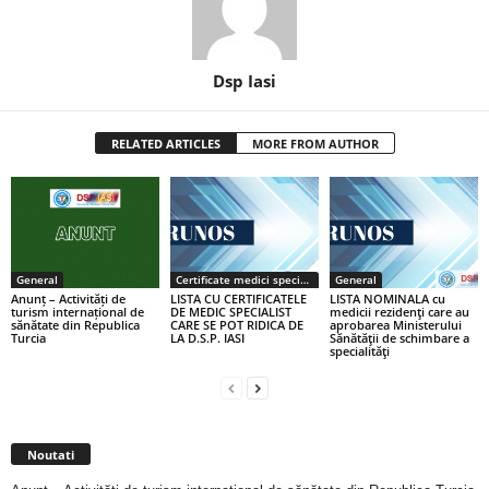
Dsp Iasi
RELATED ARTICLES
MORE FROM AUTHOR
General
Certificate medici specialiști / primari
General
Anunț – Activități de
LISTA CU CERTIFICATELE
LISTA NOMINALA cu
turism internațional de
DE MEDIC SPECIALIST
medicii rezidenţi care au
sănătate din Republica
CARE SE POT RIDICA DE
aprobarea Ministerului
Turcia
LA D.S.P. IASI
Sănătăţii de schimbare a
specialităţi
Noutati