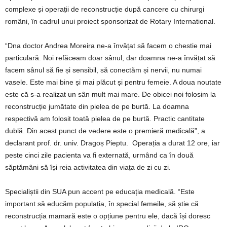
complexe și operații de reconstrucție după cancere cu chirurgi
români, în cadrul unui proiect sponsorizat de Rotary International.
“Dna doctor Andrea Moreira ne-a învățat să facem o chestie mai
particulară. Noi refăceam doar sânul, dar doamna ne-a învățat să
facem sânul să fie și sensibil, să conectăm și nervii, nu numai
vasele. Este mai bine și mai plăcut și pentru femeie. A doua noutate
este că s-a realizat un sân mult mai mare. De obicei noi folosim la
reconstrucție jumătate din pielea de pe burtă. La doamna
respectivă am folosit toată pielea de pe burtă. Practic cantitate
dublă. Din acest punct de vedere este o premieră medicală”, a
declarant prof. dr. univ. Dragoș Pieptu. Operația a durat 12 ore, iar
peste cinci zile pacienta va fi externată, urmând ca în două
săptămâni să își reia activitatea din viața de zi cu zi.
Specialiștii din SUA pun accent pe educația medicală. “Este
important să educăm populația, în special femeile, să știe că
reconstrucția mamară este o opțiune pentru ele, dacă își doresc