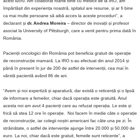
acest lucru. Am colaborat foarte bine cu medicii de la IRO, am
împărtășit din experiența noastră, spitalul are resurse, și ar fi bine
ca mai multe persoane să aibă acces la aceste proceduri”, a
declarant și
dr. Andrea Moreira
– director de inovații și profesor
asociat la University of Pittsburgh, care a venit pentru prima dată în
România.
Pacienții oncologici din România pot beneficia gratuit de operație
de reconstrucție mamară. La IRO s-au efectuat din anul 2014 și
până în present în jur de 200 de astfel de intervenții, cea mai în
vârstă pacientă având 86 de ani.
“Avem și noi expertiză și aparatură, dar există o reticență și o lipsă
de informare a femeilor, chiar dacă operația este gratuită. Anul
acesta noi am avut 4 pacienți care au refuzat operația. Le este și
frică să stea 12 ore în operație. Noi facem în medie câte o operație
de reconstrucție, iar colegii noștri americani fac câte una pe zi. În
străinătate, o astfel de intervenție ajunge între 20.000 și 50.000 de
euro. La noi, chiar dacă este gratuit, femeile sunt reticente”, a