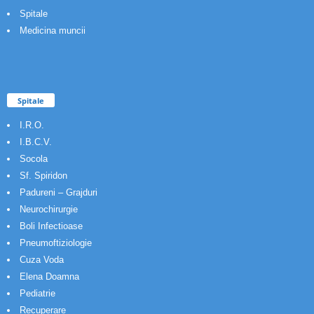
Spitale
Medicina muncii
Spitale
I.R.O.
I.B.C.V.
Socola
Sf. Spiridon
Padureni – Grajduri
Neurochirurgie
Boli Infectioase
Pneumoftiziologie
Cuza Voda
Elena Doamna
Pediatrie
Recuperare