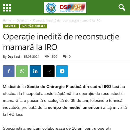
Home
General
Operație inedită de reconstucție mamară la IRO
GENERAL
NOUTǍȚI SPITALE
Operație inedită de reconstucție
mamară la IRO
By
Dsp Iasi
-
15.05.2024
1520
0
Medicii de la
Secția de Chirurgie Plastică din cadrul IRO Iași
au
efectuat la începutul acestei săptămâni o operație de reconstucție
mamară la o pacientă oncologică de 38 de ani, folosind o tehnică
inovativă, preluată de la
echipa de medici americani
aflați în vizită
la IRO Iași.
Specialiștii americani colaborează de 10 ani pentru operații