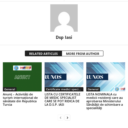
Dsp Iasi
RELATED ARTICLES
MORE FROM AUTHOR
General
Certificate medici specialiști / primari
General
Anunț – Activități de
LISTA CU CERTIFICATELE
LISTA NOMINALA cu
turism internațional de
DE MEDIC SPECIALIST
medicii rezidenţi care au
sănătate din Republica
CARE SE POT RIDICA DE
aprobarea Ministerului
Turcia
LA D.S.P. IASI
Sănătăţii de schimbare a
specialităţi