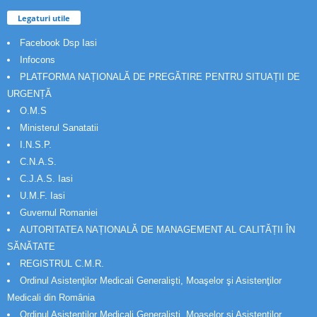
Legaturi utile
Facebook Dsp Iasi
Infocons
PLATFORMA NAȚIONALĂ DE PREGĂTIRE PENTRU SITUAȚII DE
URGENȚĂ
O.M.S
Ministerul Sanatatii
I.N.S.P.
C.N.A.S.
C.J.A.S. Iasi
U.M.F. Iasi
Guvernul Romaniei
AUTORITATEA NAȚIONALĂ DE MANAGEMENT AL CALITĂȚII ÎN
SĂNĂTATE
REGISTRUL C.M.R.
Ordinul Asistenţilor Medicali Generalişti, Moaşelor şi Asistenţilor
Medicali din România
Ordinul Asistenţilor Medicali Generalişti, Moaşelor şi Asistenţilor