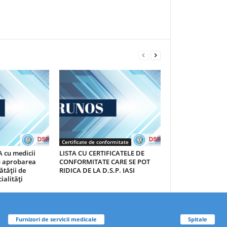
Certificate de conformitate
 cu medicii
LISTA CU CERTIFICATELE DE
au aprobarea
CONFORMITATE CARE SE POT
ătăţii de
RIDICA DE LA D.S.P. IASI
ialităţi
Furnizori de servicii medicale
Spitale