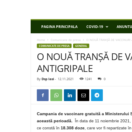
D
PAGINA PRINCIPALA
COVID-19
ANUNTU
S
P
Home
Comunicate de presa
O NOUĂ TRANȘĂ DE VACCINURI 
I
COMUNICATE DE PRESA
GENERAL
a
O NOUĂ TRANȘĂ DE V
s
i
ANTIGRIPALE
By
Dsp Iasi
-
12.11.2021
1241
0
Campania de vaccinare gratuită a Ministerului S
această perioadă.
În data de 11 noiembrie 2021, a
ce constă în
18.308 doze
, care vor fi repartizate î