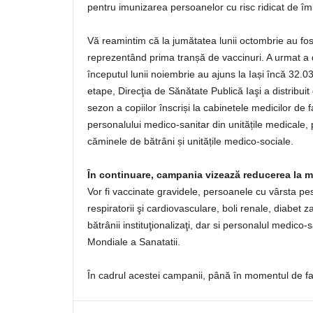
pentru imunizarea persoanelor cu risc ridicat de îm
Vă reamintim că la jumătatea lunii octombrie au fos
reprezentând prima tranșă de vaccinuri. A urmat a 
începutul lunii noiembrie au ajuns la Iași încă 32.03
etape, Direcţia de Sănătate Publică Iaşi a distribui
sezon a copiilor înscriși la cabinetele medicilor de fam
personalului medico-sanitar din unitățile medicale, 
căminele de bătrâni și unitățile medico-sociale.
În continuare, campania vizează reducerea la m
Vor fi vaccinate gravidele, persoanele cu vârsta pest
respiratorii şi cardiovasculare, boli renale, diabet 
bătrânii instituţionalizaţi, dar si personalul medic
Mondiale a Sanatatii.
În cadrul acestei campanii, până în momentul de fa