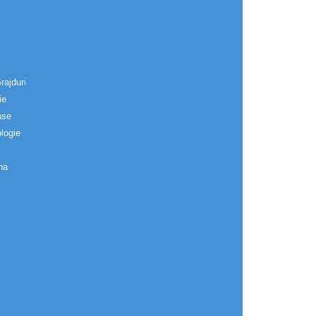
rajduri
ie
ase
logie
na