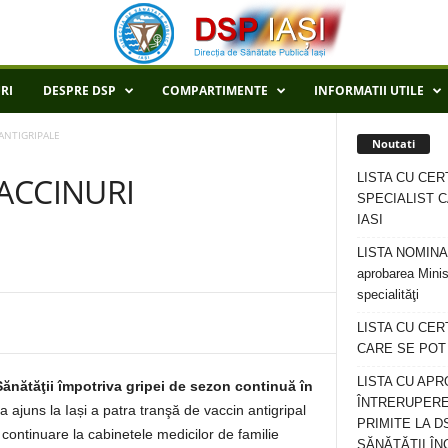
RI
DESPRE DSP
COMPARTIMENTE
INFORMATII UTILE
ANTIGRIPALE
Noutati
LISTA CU CER
ACCINURI
SPECIALIST C
IASI
LISTA NOMINALA
aprobarea Minis
specialităţi
LISTA CU CE
CARE SE POT R
LISTA CU APR
ănătăţii împotriva gripei de sezon continuă în
ÎNTRERUPERE
 ajuns la Iași a patra tranşă de vaccin antigripal
PRIMITE LA D
n continuare la cabinetele medicilor de familie
SĂNĂTĂȚII ÎN