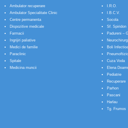
Ambulator recuperare
I.R.O.
Ambulator Specialitate Clinic
I.B.C.V.
Centre permanenta
Socola
Dispozitive medicale
Sf. Spiridon
Farmacii
Padureni – G
Ingrijiri paliative
Neurochirurg
Medici de familie
Boli Infectio
Paraclinic
Pneumoftizio
Spitale
Cuza Voda
Medicina muncii
Elena Doam
Pediatrie
Recuperare
Parhon
Pascani
Harlau
Tg. Frumos