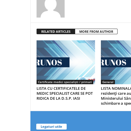
RELATED ARTICLES
MORE FROM AUTHOR
Certificate medici specialiști / primari
General
LISTA CU CERTIFICATELE DE
LISTA NOMINALA
MEDIC SPECIALIST CARE SE POT
rezidenţi care 
RIDICA DE LA D.S.P. IASI
Ministerului Săn
schimbare a spec
Legaturi utile