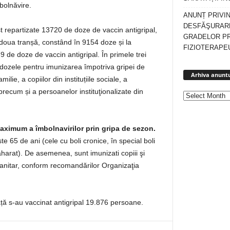
bolnăvire.
ANUNȚ PRIVI
DESFĂŞURARE
t repartizate 13720 de doze de vaccin antigripal,
GRADELOR P
doua tranșă, constând în 9154 doze și la
FIZIOTERAPEU
9 de doze de vaccin antigripal. În primele trei
t dozele pentru imunizarea împotriva gripei de
Arhiva anuntu
ilie, a copiilor din instituțiile sociale, a
precum și a persoanelor instituţionalizate din
aximum a îmbolnavirilor prin gripa de sezon.
e 65 de ani (cele cu boli cronice, în special boli
zaharat). De asemenea, sunt imunizati copiii şi
o-sanitar, conform recomandărilor Organizaţia
ță s-au vaccinat antigripal 19.876 persoane.