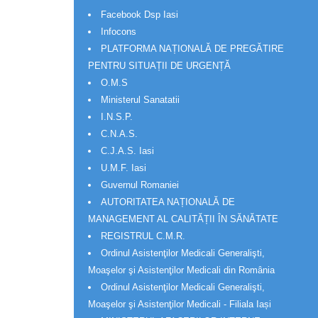
Facebook Dsp Iasi
Infocons
PLATFORMA NAȚIONALĂ DE PREGĂTIRE
PENTRU SITUAȚII DE URGENȚĂ
O.M.S
Ministerul Sanatatii
I.N.S.P.
C.N.A.S.
C.J.A.S. Iasi
U.M.F. Iasi
Guvernul Romaniei
AUTORITATEA NAȚIONALĂ DE
MANAGEMENT AL CALITĂȚII ÎN SĂNĂTATE
REGISTRUL C.M.R.
Ordinul Asistenţilor Medicali Generalişti,
Moaşelor şi Asistenţilor Medicali din România
Ordinul Asistenţilor Medicali Generalişti,
Moaşelor şi Asistenţilor Medicali - Filiala Iași