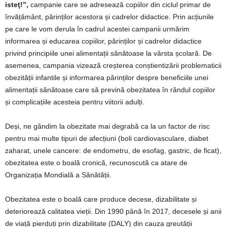
isteţ!”,
campanie care se adresează copiilor din ciclul primar de
învățământ, părinților acestora și cadrelor didactice. Prin acțiunile
pe care le vom derula în cadrul acestei campanii urmărim
informarea și educarea copiilor, părinților și cadrelor didactice
privind principiile unei alimentații sănătoase la vârsta școlară. De
asemenea, campania vizează creșterea conștientizării problematicii
obezității infantile și informarea părinților despre beneficiile unei
alimentații sănătoase care să prevină obezitatea în rândul copiilor
și complicațiile acesteia pentru viitorii adulți.
Deși, ne gândim la obezitate mai degrabă ca la un factor de risc
pentru mai multe tipuri de afecțiuni (boli cardiovasculare, diabet
zaharat, unele cancere: de endometru, de esofag, gastric, de ficat),
obezitatea este o boală cronică, recunoscută ca atare de
Organizația Mondială a Sănătății.
Obezitatea este o boală care produce decese, dizabilitate și
deteriorează calitatea vieții. Din 1990 până în 2017, decesele și anii
de viață pierduți prin dizabilitate (DALY) din cauza greutății