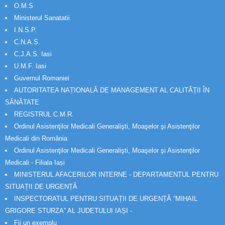
O.M.S
Ministerul Sanatatii
I.N.S.P.
C.N.A.S.
C.J.A.S. Iasi
U.M.F. Iasi
Guvernul Romaniei
AUTORITATEA NAȚIONALĂ DE MANAGEMENT AL CALITĂȚII ÎN
SĂNĂTATE
REGISTRUL C.M.R.
Ordinul Asistenţilor Medicali Generalişti, Moaşelor şi Asistenţilor
Medicali din România
Ordinul Asistenţilor Medicali Generalişti, Moaşelor şi Asistenţilor
Medicali - Filiala Iași
MINISTERUL AFACERILOR INTERNE - DEPARTAMENTUL PENTRU
SITUAȚII DE URGENȚĂ
INSPECTORATUL PENTRU SITUAȚII DE URGENȚĂ “MIHAIL
GRIGORE STURZA” AL JUDETULUI IAȘI -
Fii un exemplu