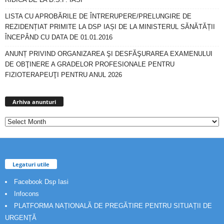
LISTA CU APROBĂRILE DE ÎNTRERUPERE/PRELUNGIRE DE
REZIDENȚIAT PRIMITE LA DSP IAȘI DE LA MINISTERUL SĂNĂTĂȚII
ÎNCEPÂND CU DATA DE 01.01.2016
ANUNȚ PRIVIND ORGANIZAREA ŞI DESFĂŞURAREA EXAMENULUI
DE OBŢINERE A GRADELOR PROFESIONALE PENTRU
FIZIOTERAPEUŢI PENTRU ANUL 2026
Arhiva
anunturi
Arhiva anunturi
Legaturi utile
Facebook Dsp Iasi
Infocons
PLATFORMA NAȚIONALĂ DE PREGĂTIRE PENTRU SITUAȚII DE
URGENȚĂ