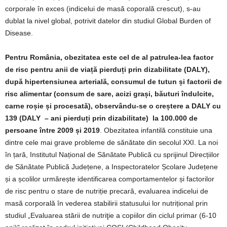
corporale în exces (indicelui de masă coporală crescut), s-au
dublat la nivel global, potrivit datelor din studiul Global Burden of
Disease.
Pentru România, obezitatea este cel de al patrulea-lea factor
de risc pentru anii de viață pierduți prin dizabilitate (DALY),
după hipertensiunea arterială, consumul de tutun și factorii de
risc alimentar (consum de sare, acizi grași, băuturi îndulcite,
carne roșie și procesată), observându-se o creștere a DALY cu
139 (DALY – ani pierduți prin dizabilitate) la 100.000 de
persoane între 2009 și 2019
. Obezitatea infantilă constituie una
dintre cele mai grave probleme de sănătate din secolul XXI. La noi
în țară, Institutul Național de Sănătate Publică cu sprijinul Direcțiilor
de Sănătate Publică Județene, a Inspectoratelor Școlare Județene
și a școlilor urmărește identificarea comportamentelor și factorilor
de risc pentru o stare de nutriție precară, evaluarea indicelui de
masă corporală în vederea stabilirii statusului lor nutrițional prin
studiul „Evaluarea stării de nutriţie a copiilor din ciclul primar (6-10