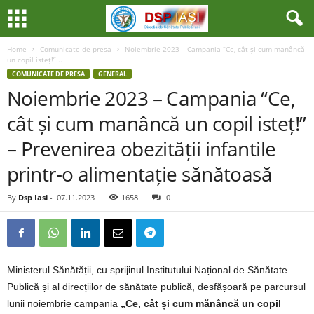
Home
Comunicate de presa
Noiembrie 2023 – Campania “Ce, cât și cum manâncă
un copil isteț!”...
COMUNICATE DE PRESA
GENERAL
Noiembrie 2023 – Campania “Ce,
cât și cum manâncă un copil isteț!”
– Prevenirea obezității infantile
printr-o alimentație sănătoasă
By
Dsp Iasi
-
07.11.2023
1658
0
Ministerul Sănătății, cu sprijinul Institutului Național de Sănătate
Publică și al direcțiilor de sănătate publică, desfășoară pe parcursul
lunii noiembrie campania
„Ce, cât și cum mănâncă un copil