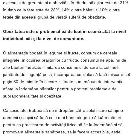
excesului de greutate și a obezității în rândul băieților este de 31%,
în timp ce la fete este de 28%. 14% dintre băieții și 10% dintre
fetele din aceeași grupă de vârstă suferă de obezitate.
Obezitatea este o problematică de luat în seamă atât la nivel
individual, cât și la nivel de comunitate.
O alimentație bogată în legume și fructe, consum de cereale
integrale, înlocuirea prăjiturilor cu fructe, consumul de apă, nu de
alte băuturi îndulcite, limitarea consumului de sare la cel mult
jumătate de linguriță pe zi, încurajarea copilului să facă mișcare cel
puțin 60 de minute în fiecare zi, toate sunt măsuri de intervenție
aflate la îndemâna părinților pentru a preveni problemele de
supraponderalitate și obezitate.
Ca societate, trebuie să ne îndreptăm către soluții care să ajute
oamenii și copiii să facă cele mai bune alegeri: să luăm măsuri
pentru ca practicarea de activități fizice să fie la îndemână și să
promovăm alimentele sănătoase, să le facem accesibile, astfel