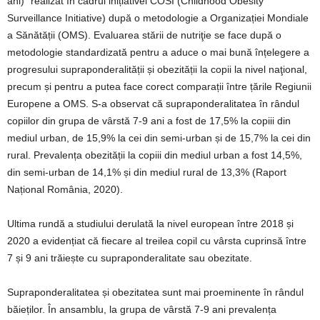
ani)” realizat în cadrul inițiativei COSI (Childhood Obesity
Surveillance Initiative) după o metodologie a Organizației Mondiale
a Sănătății (OMS). Evaluarea stării de nutriţie se face după o
metodologie standardizată pentru a aduce o mai bună înțelegere a
progresului supraponderalității și obezității la copii la nivel naţional,
precum și pentru a putea face corect comparații între țările Regiunii
Europene a OMS. S-a observat că supraponderalitatea în rândul
copiilor din grupa de vârstă 7-9 ani a fost de 17,5% la copiii din
mediul urban, de 15,9% la cei din semi-urban și de 15,7% la cei din
rural. Prevalența obezității la copiii din mediul urban a fost 14,5%,
din semi-urban de 14,1% și din mediul rural de 13,3% (Raport
Național România, 2020).
Ultima rundă a studiului derulată la nivel european între 2018 și
2020 a evidențiat că fiecare al treilea copil cu vârsta cuprinsă între
7 și 9 ani trăiește cu supraponderalitate sau obezitate.
Supraponderalitatea și obezitatea sunt mai proeminente în rândul
băieților. În ansamblu, la grupa de vârstă 7-9 ani prevalența