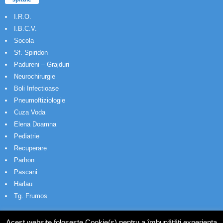
I.R.O.
I.B.C.V.
Socola
Sf. Spiridon
Padureni – Grajduri
Neurochirurgie
Boli Infectioase
Pneumoftiziologie
Cuza Voda
Elena Doamna
Pediatrie
Recuperare
Parhon
Pascani
Harlau
Tg. Frumos
Acest website folosește Cookie(s) pentru a îmbunătăți experiența