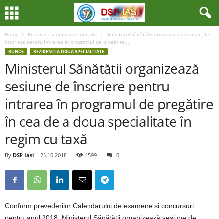
Home
Rezidenți a doua specialitate
Ministerul Sănătătii organizează sesiune de
înscriere pentru intrarea în programul de pregătire...
RUNOS
REZIDENȚI A DOUA SPECIALITATE
Ministerul Sănătătii organizează
sesiune de înscriere pentru
intrarea în programul de pregătire
în cea de a doua specialitate în
regim cu taxă
By
DSP Iasi
-
25.10.2018
1599
0
Conform prevederilor Calendarului de examene si concursuri
pentru anul 2018, Ministerul Sănătătii organizează sesiune de