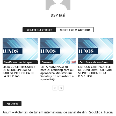
DSP Iasi
RELATED ARTICLES
MORE FROM AUTHOR
Certificate medici specialiști / primari
General
Certificate de conformitate
LISTA CU CERTIFICATELE
LISTA NOMINALA cu
LISTA CU CERTIFICATELE
DE MEDIC SPECIALIST
medicii rezidenţi care au
DE CONFORMITATE CARE
CARE SE POT RIDICA DE
aprobarea Ministerului
SE POT RIDICA DE LA
LA D.S.P. IASI
Sănătăţii de schimbare a
D.S.P. IASI
specialităţi
Noutati
Anunț – Activități de turism internațional de sănătate din Republica Turcia