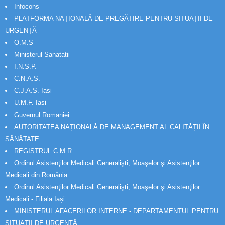
Infocons
PLATFORMA NAȚIONALĂ DE PREGĂTIRE PENTRU SITUAȚII DE
URGENȚĂ
O.M.S
Ministerul Sanatatii
I.N.S.P.
C.N.A.S.
C.J.A.S. Iasi
U.M.F. Iasi
Guvernul Romaniei
AUTORITATEA NAȚIONALĂ DE MANAGEMENT AL CALITĂȚII ÎN
SĂNĂTATE
REGISTRUL C.M.R.
Ordinul Asistenţilor Medicali Generalişti, Moaşelor şi Asistenţilor
Medicali din România
Ordinul Asistenţilor Medicali Generalişti, Moaşelor şi Asistenţilor
Medicali - Filiala Iași
MINISTERUL AFACERILOR INTERNE - DEPARTAMENTUL PENTRU
SITUAȚII DE URGENȚĂ