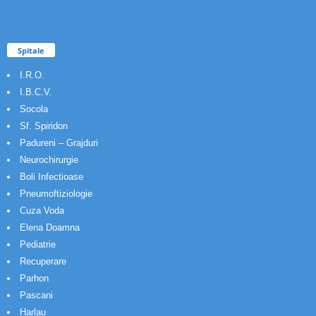
Spitale
I.R.O.
I.B.C.V.
Socola
Sf. Spiridon
Padureni – Grajduri
Neurochirurgie
Boli Infectioase
Pneumoftiziologie
Cuza Voda
Elena Doamna
Pediatrie
Recuperare
Parhon
Pascani
Harlau