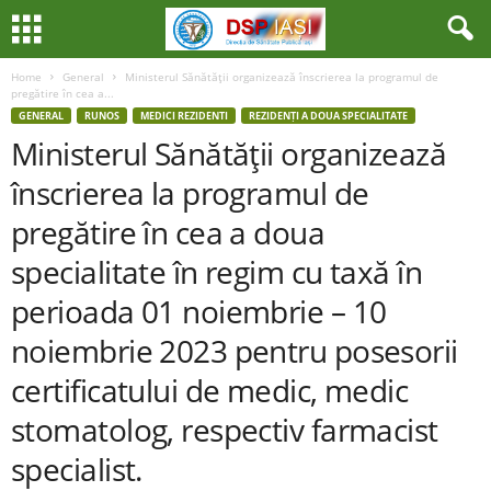
Home
General
Ministerul Sănătăţii organizează înscrierea la programul de
pregătire în cea a...
GENERAL
RUNOS
MEDICI REZIDENTI
REZIDENȚI A DOUA SPECIALITATE
Ministerul Sănătăţii organizează
înscrierea la programul de
pregătire în cea a doua
specialitate în regim cu taxă în
perioada 01 noiembrie – 10
noiembrie 2023 pentru posesorii
certificatului de medic, medic
stomatolog, respectiv farmacist
specialist.