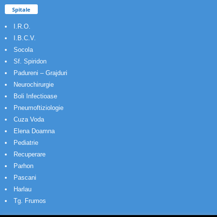
Spitale
I.R.O.
I.B.C.V.
Socola
Sf. Spiridon
Padureni – Grajduri
Neurochirurgie
Boli Infectioase
Pneumoftiziologie
Cuza Voda
Elena Doamna
Pediatrie
Recuperare
Parhon
Pascani
Harlau
Tg. Frumos