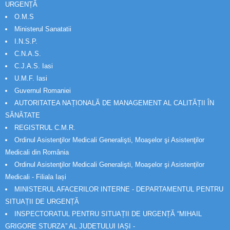
URGENȚĂ
O.M.S
Ministerul Sanatatii
I.N.S.P.
C.N.A.S.
C.J.A.S. Iasi
U.M.F. Iasi
Guvernul Romaniei
AUTORITATEA NAȚIONALĂ DE MANAGEMENT AL CALITĂȚII ÎN
SĂNĂTATE
REGISTRUL C.M.R.
Ordinul Asistenţilor Medicali Generalişti, Moaşelor şi Asistenţilor
Medicali din România
Ordinul Asistenţilor Medicali Generalişti, Moaşelor şi Asistenţilor
Medicali - Filiala Iași
MINISTERUL AFACERILOR INTERNE - DEPARTAMENTUL PENTRU
SITUAȚII DE URGENȚĂ
INSPECTORATUL PENTRU SITUAȚII DE URGENȚĂ “MIHAIL
GRIGORE STURZA” AL JUDETULUI IAȘI -