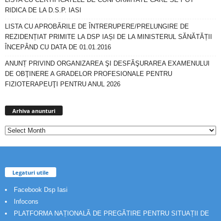
RIDICA DE LA D.S.P. IASI
LISTA CU APROBĂRILE DE ÎNTRERUPERE/PRELUNGIRE DE
REZIDENȚIAT PRIMITE LA DSP IAȘI DE LA MINISTERUL SĂNĂTĂȚII
ÎNCEPÂND CU DATA DE 01.01.2016
ANUNȚ PRIVIND ORGANIZAREA ŞI DESFĂŞURAREA EXAMENULUI
DE OBŢINERE A GRADELOR PROFESIONALE PENTRU
FIZIOTERAPEUŢI PENTRU ANUL 2026
Arhiva
anunturi
Arhiva anunturi
Legaturi utile
Facebook Dsp Iasi
Infocons
PLATFORMA NAȚIONALĂ DE PREGĂTIRE PENTRU SITUAȚII DE