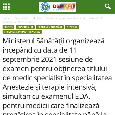
Home
Concursuri
Ministerul Sănătăţii organizează începând cu data de 11
septembrie 2021 sesiune...
RUNOS
CONCURSURI
EXAMENE / ANGAJĂRI
GENERAL
SPECIALIST, PRIMAR PRINCIPAL
Ministerul Sănătăţii organizează
începând cu data de 11
septembrie 2021 sesiune de
examen pentru obţinerea titlului
de medic specialist în specialitatea
Anestezie şi terapie intensivă,
simultan cu examenul EDA,
pentru medicii care finalizează
pregătirea în specialitate până la