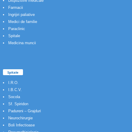
Dispozitive medicale
Farmacii
Ingrijiri paliative
Medici de familie
Paraclinic
Spitale
Medicina muncii
Spitale
I.R.O.
I.B.C.V.
Socola
Sf. Spiridon
Padureni – Grajduri
Neurochirurgie
Boli Infectioase