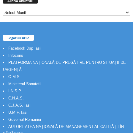
anunturi
Arhiva anunturi
Legaturi utile
Facebook Dsp Iasi
Infocons
PLATFORMA NAȚIONALĂ DE PREGĂTIRE PENTRU SITUAȚII DE
URGENȚĂ
O.M.S
Ministerul Sanatatii
I.N.S.P.
C.N.A.S.
C.J.A.S. Iasi
U.M.F. Iasi
Guvernul Romaniei
AUTORITATEA NAȚIONALĂ DE MANAGEMENT AL CALITĂȚII ÎN