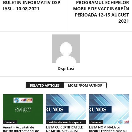
BULETIN INFORMATIV DSP
PROGRAMUL ECHIPELOR
IAȘI – 10.08.2021
MOBILE DE VACCINARE ÎN
PERIOADA 12-15 AUGUST
2021
Dsp Iasi
RELATED ARTICLES
MORE FROM AUTHOR
General
Certificate medici specialiști / primari
General
Anunț – Activități de
LISTA CU CERTIFICATELE
LISTA NOMINALA cu
turism internațional de
DE MEDIC SPECIALIST
medicii rezidenţi care au