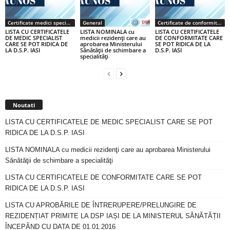
Certificate medici specialiști / primari
General
Certificate de conformitate
LISTA CU CERTIFICATELE
LISTA NOMINALA cu
LISTA CU CERTIFICATELE
DE MEDIC SPECIALIST
medicii rezidenţi care au
DE CONFORMITATE CARE
CARE SE POT RIDICA DE
aprobarea Ministerului
SE POT RIDICA DE LA
LA D.S.P. IASI
Sănătăţii de schimbare a
D.S.P. IASI
specialităţi
Noutati
LISTA CU CERTIFICATELE DE MEDIC SPECIALIST CARE SE POT
RIDICA DE LA D.S.P. IASI
LISTA NOMINALA cu medicii rezidenţi care au aprobarea Ministerului
Sănătăţii de schimbare a specialităţi
LISTA CU CERTIFICATELE DE CONFORMITATE CARE SE POT
RIDICA DE LA D.S.P. IASI
LISTA CU APROBĂRILE DE ÎNTRERUPERE/PRELUNGIRE DE
REZIDENȚIAT PRIMITE LA DSP IAȘI DE LA MINISTERUL SĂNĂTĂȚII
ÎNCEPÂND CU DATA DE 01.01.2016