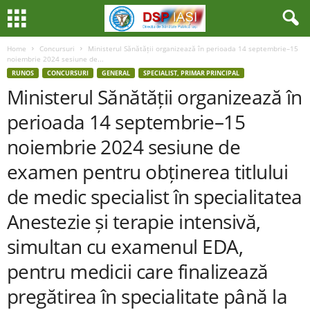
Home
Concursuri
Ministerul Sănătății organizează în perioada 14 septembrie–15
noiembrie 2024 sesiune de...
RUNOS
CONCURSURI
GENERAL
SPECIALIST, PRIMAR PRINCIPAL
Ministerul Sănătății organizează în
perioada 14 septembrie–15
noiembrie 2024 sesiune de
examen pentru obținerea titlului
de medic specialist în specialitatea
Anestezie și terapie intensivă,
simultan cu examenul EDA,
pentru medicii care finalizează
pregătirea în specialitate până la