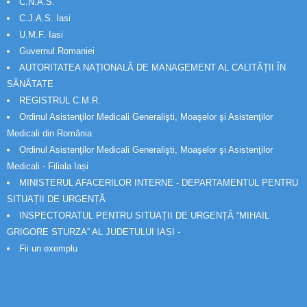
C.N.A.S.
C.J.A.S. Iasi
U.M.F. Iasi
Guvernul Romaniei
AUTORITATEA NAȚIONALĂ DE MANAGEMENT AL CALITĂȚII ÎN
SĂNĂTATE
REGISTRUL C.M.R.
Ordinul Asistenţilor Medicali Generalişti, Moaşelor şi Asistenţilor
Medicali din România
Ordinul Asistenţilor Medicali Generalişti, Moaşelor şi Asistenţilor
Medicali - Filiala Iași
MINISTERUL AFACERILOR INTERNE - DEPARTAMENTUL PENTRU
SITUAȚII DE URGENȚĂ
INSPECTORATUL PENTRU SITUAȚII DE URGENȚĂ “MIHAIL
GRIGORE STURZA” AL JUDETULUI IAȘI -
Fii un exemplu