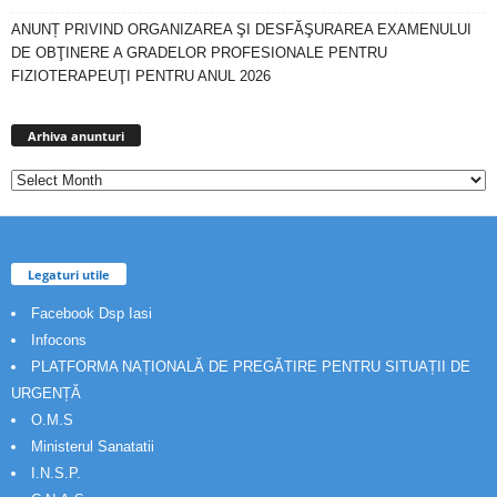
ANUNȚ PRIVIND ORGANIZAREA ŞI DESFĂŞURAREA EXAMENULUI
DE OBŢINERE A GRADELOR PROFESIONALE PENTRU
FIZIOTERAPEUŢI PENTRU ANUL 2026
Arhiva
anunturi
Arhiva anunturi
Legaturi utile
Facebook Dsp Iasi
Infocons
PLATFORMA NAȚIONALĂ DE PREGĂTIRE PENTRU SITUAȚII DE
URGENȚĂ
O.M.S
Ministerul Sanatatii
I.N.S.P.