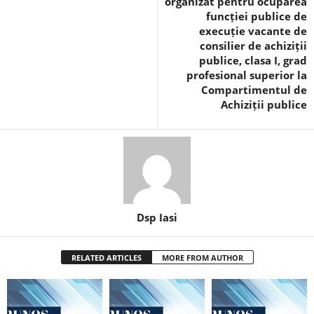
organizat pentru ocuparea
funcției publice de
execuție vacante de
consilier de achiziții
publice, clasa I, grad
profesional superior la
Compartimentul de
Achiziții publice
Dsp Iasi
RELATED ARTICLES
MORE FROM AUTHOR