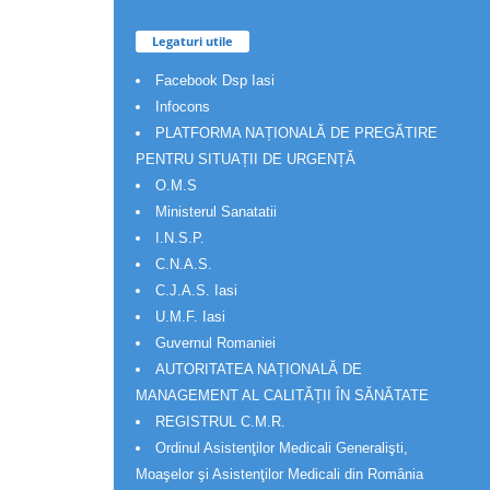
Legaturi utile
Facebook Dsp Iasi
Infocons
PLATFORMA NAȚIONALĂ DE PREGĂTIRE
PENTRU SITUAȚII DE URGENȚĂ
O.M.S
Ministerul Sanatatii
I.N.S.P.
C.N.A.S.
C.J.A.S. Iasi
U.M.F. Iasi
Guvernul Romaniei
AUTORITATEA NAȚIONALĂ DE
MANAGEMENT AL CALITĂȚII ÎN SĂNĂTATE
REGISTRUL C.M.R.
Ordinul Asistenţilor Medicali Generalişti,
Moaşelor şi Asistenţilor Medicali din România