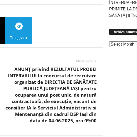
ÎNTRERUPERE
PRIMITE LA D
SĂNĂTĂȚII ÎN
Arhiva anuntu
Telegram
Next article
ANUNŢ privind REZULTATUL PROBEI
INTERVIULUI la concursul de recrutare
organizat de DIRECȚIA DE SĂNĂTATE
PUBLICĂ JUDEȚEANĂ IAȘI pentru
ocuparea unui post unic, de natură
contractuală, de execuție, vacant de
consilier IA la Serviciul Administrativ și
Mentenanță din cadrul DSP Iași din
data de 04.06.2025, ora 09:00