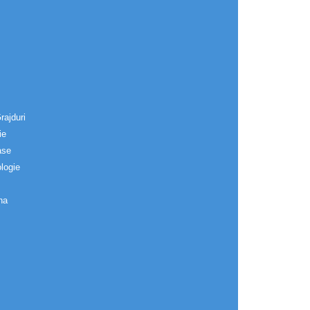
rajduri
ie
ase
logie
na