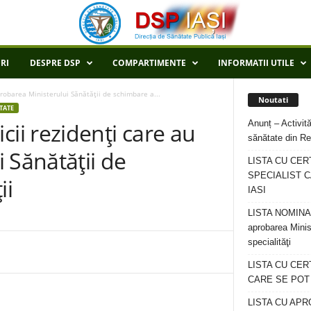
RI
DESPRE DSP
COMPARTIMENTE
INFORMATII UTILE
obarea Ministerului Sănătăţii de schimbare a...
Noutati
TATE
Anunț – Activită
i rezidenţi care au
sănătate din Re
 Sănătăţii de
LISTA CU CER
SPECIALIST C
ii
IASI
LISTA NOMINALA
aprobarea Minis
specialităţi
LISTA CU CE
CARE SE POT R
LISTA CU APR