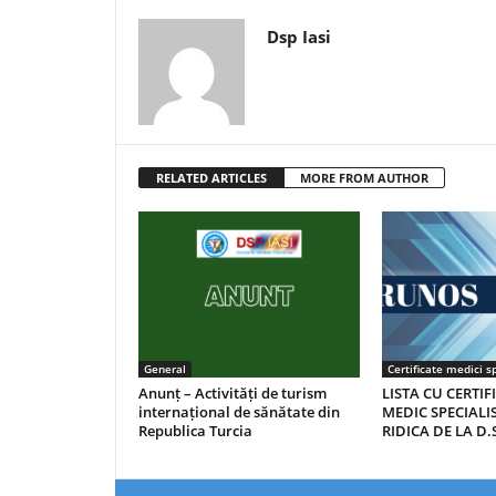
Dsp Iasi
RELATED ARTICLES
MORE FROM AUTHOR
General
Certificate medici sp
Anunț – Activități de turism
LISTA CU CERTIF
internațional de sănătate din
MEDIC SPECIALIS
Republica Turcia
RIDICA DE LA D.S