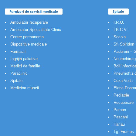
Furnizori de servicii medicale
Spitale
Ambulator recuperare
I.R.O.
Ambulator Specialitate Clinic
I.B.C.V.
Centre permanenta
Socola
Dispozitive medicale
Sf. Spiridon
Farmacii
Padureni – G
Ingrijiri paliative
Neurochirurg
Medici de familie
Boli Infectio
Paraclinic
Pneumoftizio
Spitale
Cuza Voda
Medicina muncii
Elena Doam
Pediatrie
Recuperare
Parhon
Pascani
Harlau
Tg. Frumos