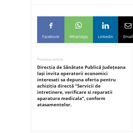
Facebook
WhatsApp
Linkedin
Email
Previous article
Direcția de Sănătate Publică Județeana
Iași invita operatorii economici
interesati sa depuna oferta pentru
achiziția directă “Servicii de
intretinere, verificare si reparatii
aparatura medicala”, conform
atasamentelor.