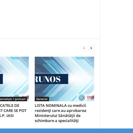
ecialiști / primari
General
ICATELE DE
LISTA NOMINALA cu medicii
T CARE SE POT
rezidenţi care au aprobarea
.P. IASI
Ministerului Sănătăţii de
schimbare a specialităţi