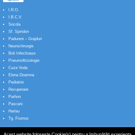
I.R.O.
I.B.C.V.
Socola
Sf. Spiridon
Padureni – Grajduri
Neurochirurgie
Boli Infectioase
Pneumoftiziologie
Cuza Voda
Elena Doamna
Pediatrie
Recuperare
Parhon
Pascani
Harlau
Tg. Frumos
Acest website folosește Cookie(s) pentru a îmbunătăți experiența