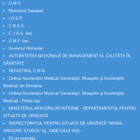
O.M.S
Ministerul Sanatatii
I.N.S.P.
C.N.A.S.
C.J.A.S. Iasi
U.M.F. Iasi
Guvernul Romaniei
AUTORITATEA NAȚIONALĂ DE MANAGEMENT AL CALITĂȚII ÎN
SĂNĂTATE
REGISTRUL C.M.R.
Ordinul Asistenţilor Medicali Generalişti, Moaşelor şi Asistenţilor
Medicali din România
Ordinul Asistenţilor Medicali Generalişti, Moaşelor şi Asistenţilor
Medicali - Filiala Iași
MINISTERUL AFACERILOR INTERNE - DEPARTAMENTUL PENTRU
SITUAȚII DE URGENȚĂ
INSPECTORATUL PENTRU SITUAȚII DE URGENȚĂ “MIHAIL
GRIGORE STURZA” AL JUDETULUI IAȘI -
Fii un exemplu