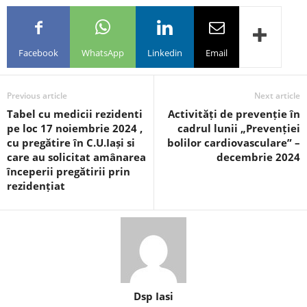
Facebook
WhatsApp
Linkedin
Email
Previous article
Next article
Tabel cu medicii rezidenti
Activități de prevenție în
pe loc 17 noiembrie 2024 ,
cadrul lunii „Prevenției
cu pregătire în C.U.Iași si
bolilor cardiovasculare” –
care au solicitat amânarea
decembrie 2024
începerii pregătirii prin
rezidențiat
Dsp Iasi