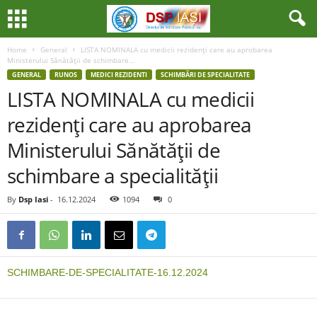
Home
General
LISTA NOMINALA cu medicii rezidenţi care au aprobarea
Ministerului Sănătăţii de schimbare...
GENERAL
RUNOS
MEDICI REZIDENTI
SCHIMBĂRI DE SPECIALITATE
LISTA NOMINALA cu medicii
rezidenţi care au aprobarea
Ministerului Sănătăţii de
schimbare a specialităţii
By
Dsp Iasi
-
16.12.2024
1094
0
SCHIMBARE-DE-SPECIALITATE-16.12.2024