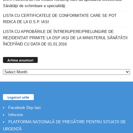
Sănătăţii de schimbare a specialităţi
LISTA CU CERTIFICATELE DE CONFORMITATE CARE SE POT
RIDICA DE LA D.S.P. IASI
LISTA CU APROBĂRILE DE ÎNTRERUPERE/PRELUNGIRE DE
REZIDENȚIAT PRIMITE LA DSP IAȘI DE LA MINISTERUL SĂNĂTĂȚII
ÎNCEPÂND CU DATA DE 01.01.2016
Arhiva
anunturi
Arhiva anunturi
Legaturi utile
Facebook Dsp Iasi
Infocons
PLATFORMA NAȚIONALĂ DE PREGĂTIRE PENTRU SITUAȚII DE
URGENȚĂ