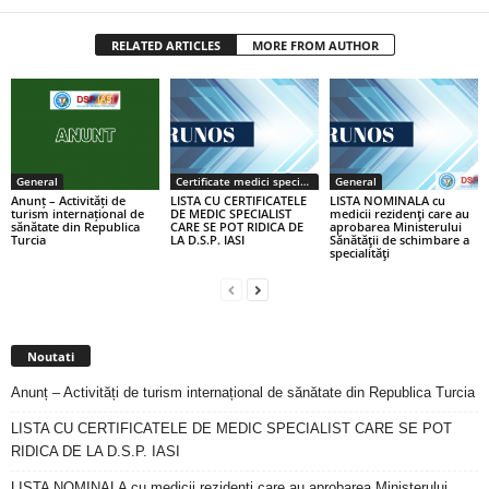
RELATED ARTICLES
MORE FROM AUTHOR
General
Certificate medici specialiști / primari
General
Anunț – Activități de
LISTA CU CERTIFICATELE
LISTA NOMINALA cu
turism internațional de
DE MEDIC SPECIALIST
medicii rezidenţi care au
sănătate din Republica
CARE SE POT RIDICA DE
aprobarea Ministerului
Turcia
LA D.S.P. IASI
Sănătăţii de schimbare a
specialităţi
Noutati
Anunț – Activități de turism internațional de sănătate din Republica Turcia
LISTA CU CERTIFICATELE DE MEDIC SPECIALIST CARE SE POT
RIDICA DE LA D.S.P. IASI
LISTA NOMINALA cu medicii rezidenţi care au aprobarea Ministerului