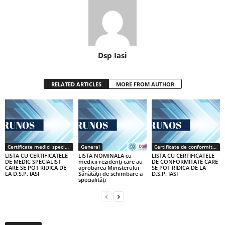
Dsp Iasi
RELATED ARTICLES
MORE FROM AUTHOR
Certificate medici specialiști / primari
General
Certificate de conformitate
LISTA CU CERTIFICATELE
LISTA NOMINALA cu
LISTA CU CERTIFICATELE
DE MEDIC SPECIALIST
medicii rezidenţi care au
DE CONFORMITATE CARE
CARE SE POT RIDICA DE
aprobarea Ministerului
SE POT RIDICA DE LA
LA D.S.P. IASI
Sănătăţii de schimbare a
D.S.P. IASI
specialităţi