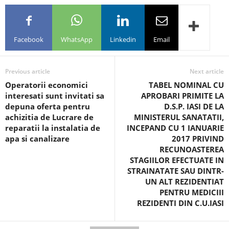
Facebook
WhatsApp
Linkedin
Email
Previous article
Next article
Operatorii economici
TABEL NOMINAL CU
interesati sunt invitati sa
APROBARI PRIMITE LA
depuna oferta pentru
D.S.P. IASI DE LA
achizitia de Lucrare de
MINISTERUL SANATATII,
reparatii la instalatia de
INCEPAND CU 1 IANUARIE
apa si canalizare
2017 PRIVIND
RECUNOASTEREA
STAGIILOR EFECTUATE IN
STRAINATATE SAU DINTR-
UN ALT REZIDENTIAT
PENTRU MEDICIII
REZIDENTI DIN C.U.IASI