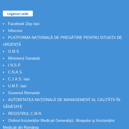
Legaturi utile
Facebook Dsp Iasi
Infocons
PLATFORMA NAȚIONALĂ DE PREGĂTIRE PENTRU SITUAȚII DE
URGENȚĂ
O.M.S
Ministerul Sanatatii
I.N.S.P.
C.N.A.S.
C.J.A.S. Iasi
U.M.F. Iasi
Guvernul Romaniei
AUTORITATEA NAȚIONALĂ DE MANAGEMENT AL CALITĂȚII ÎN
SĂNĂTATE
REGISTRUL C.M.R.
Ordinul Asistenţilor Medicali Generalişti, Moaşelor şi Asistenţilor
Medicali din România