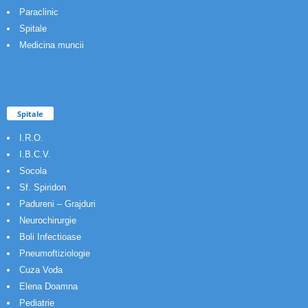
Paraclinic
Spitale
Medicina muncii
Spitale
I.R.O.
I.B.C.V.
Socola
Sf. Spiridon
Padureni – Grajduri
Neurochirurgie
Boli Infectioase
Pneumoftiziologie
Cuza Voda
Elena Doamna
Pediatrie