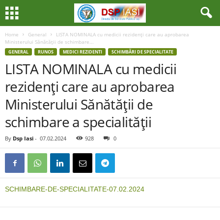
Home
General
LISTA NOMINALA cu medicii rezidenţi care au aprobarea
Ministerului Sănătăţii de schimbare...
GENERAL
RUNOS
MEDICI REZIDENTI
SCHIMBĂRI DE SPECIALITATE
LISTA NOMINALA cu medicii
rezidenţi care au aprobarea
Ministerului Sănătăţii de
schimbare a specialităţii
By
Dsp Iasi
-
07.02.2024
928
0
SCHIMBARE-DE-SPECIALITATE-07.02.2024