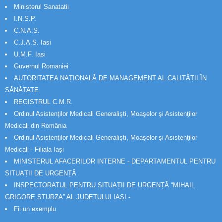
Ministerul Sanatatii
I.N.S.P.
C.N.A.S.
C.J.A.S. Iasi
U.M.F. Iasi
Guvernul Romaniei
AUTORITATEA NAȚIONALĂ DE MANAGEMENT AL CALITĂȚII ÎN
SĂNĂTATE
REGISTRUL C.M.R.
Ordinul Asistenţilor Medicali Generalişti, Moaşelor şi Asistenţilor
Medicali din România
Ordinul Asistenţilor Medicali Generalişti, Moaşelor şi Asistenţilor
Medicali - Filiala Iași
MINISTERUL AFACERILOR INTERNE - DEPARTAMENTUL PENTRU
SITUAȚII DE URGENȚĂ
INSPECTORATUL PENTRU SITUAȚII DE URGENȚĂ “MIHAIL
GRIGORE STURZA” AL JUDETULUI IAȘI -
Fii un exemplu