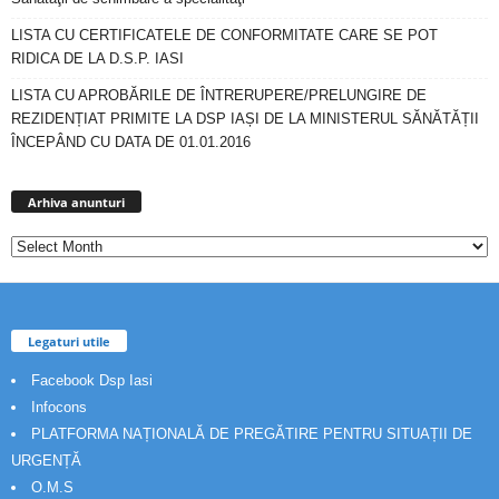
LISTA CU CERTIFICATELE DE CONFORMITATE CARE SE POT
RIDICA DE LA D.S.P. IASI
LISTA CU APROBĂRILE DE ÎNTRERUPERE/PRELUNGIRE DE
REZIDENȚIAT PRIMITE LA DSP IAȘI DE LA MINISTERUL SĂNĂTĂȚII
ÎNCEPÂND CU DATA DE 01.01.2016
Arhiva
anunturi
Arhiva anunturi
Legaturi utile
Facebook Dsp Iasi
Infocons
PLATFORMA NAȚIONALĂ DE PREGĂTIRE PENTRU SITUAȚII DE
URGENȚĂ
O.M.S