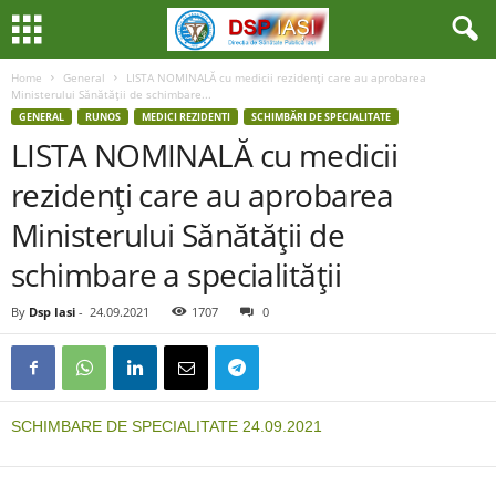
Home
General
LISTA NOMINALĂ cu medicii rezidenţi care au aprobarea
Ministerului Sănătăţii de schimbare...
GENERAL
RUNOS
MEDICI REZIDENTI
SCHIMBĂRI DE SPECIALITATE
LISTA NOMINALĂ cu medicii
rezidenţi care au aprobarea
Ministerului Sănătăţii de
schimbare a specialităţii
By
Dsp Iasi
-
24.09.2021
1707
0
SCHIMBARE DE SPECIALITATE 24.09.2021