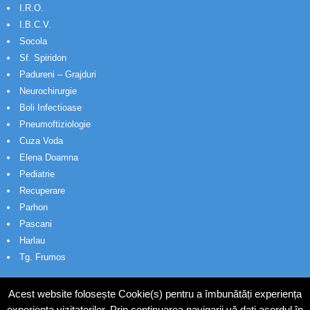
I.R.O.
I.B.C.V.
Socola
Sf. Spiridon
Padureni – Grajduri
Neurochirurgie
Boli Infectioase
Pneumoftiziologie
Cuza Voda
Elena Doamna
Pediatrie
Recuperare
Parhon
Pascani
Harlau
Tg. Frumos
Acest website folosește Cookie(s) pentru a îmbunătăți experiența
experiența vizitatorilor. Prin continuarea navigarii vă dați acordul în