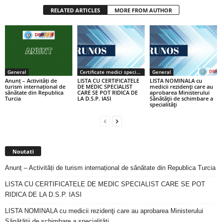
RELATED ARTICLES
MORE FROM AUTHOR
General
Certificate medici specialiști / primari
General
Anunț – Activități de
LISTA CU CERTIFICATELE
LISTA NOMINALA cu
turism internațional de
DE MEDIC SPECIALIST
medicii rezidenţi care au
sănătate din Republica
CARE SE POT RIDICA DE
aprobarea Ministerului
Turcia
LA D.S.P. IASI
Sănătăţii de schimbare a
specialităţi
Noutati
Anunț – Activități de turism internațional de sănătate din Republica Turcia
LISTA CU CERTIFICATELE DE MEDIC SPECIALIST CARE SE POT
RIDICA DE LA D.S.P. IASI
LISTA NOMINALA cu medicii rezidenţi care au aprobarea Ministerului
Sănătăţii de schimbare a specialităţi