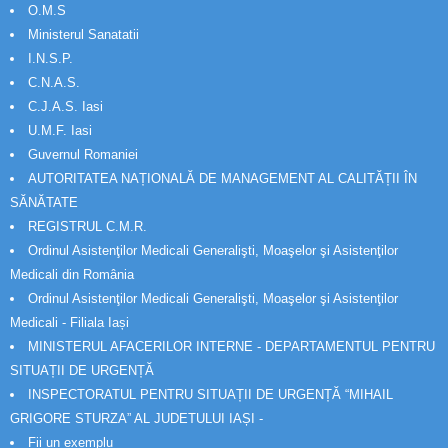
O.M.S
Ministerul Sanatatii
I.N.S.P.
C.N.A.S.
C.J.A.S. Iasi
U.M.F. Iasi
Guvernul Romaniei
AUTORITATEA NAȚIONALĂ DE MANAGEMENT AL CALITĂȚII ÎN
SĂNĂTATE
REGISTRUL C.M.R.
Ordinul Asistenţilor Medicali Generalişti, Moaşelor şi Asistenţilor
Medicali din România
Ordinul Asistenţilor Medicali Generalişti, Moaşelor şi Asistenţilor
Medicali - Filiala Iași
MINISTERUL AFACERILOR INTERNE - DEPARTAMENTUL PENTRU
SITUAȚII DE URGENȚĂ
INSPECTORATUL PENTRU SITUAȚII DE URGENȚĂ “MIHAIL
GRIGORE STURZA” AL JUDETULUI IAȘI -
Fii un exemplu