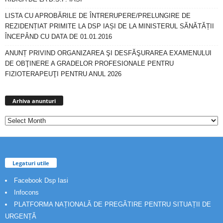
LISTA CU APROBĂRILE DE ÎNTRERUPERE/PRELUNGIRE DE
REZIDENȚIAT PRIMITE LA DSP IAȘI DE LA MINISTERUL SĂNĂTĂȚII
ÎNCEPÂND CU DATA DE 01.01.2016
ANUNȚ PRIVIND ORGANIZAREA ŞI DESFĂŞURAREA EXAMENULUI
DE OBŢINERE A GRADELOR PROFESIONALE PENTRU
FIZIOTERAPEUŢI PENTRU ANUL 2026
Arhiva
anunturi
Arhiva anunturi
Legaturi utile
Facebook Dsp Iasi
Infocons
PLATFORMA NAȚIONALĂ DE PREGĂTIRE PENTRU SITUAȚII DE
URGENȚĂ