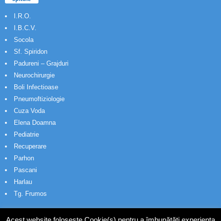
I.R.O.
I.B.C.V.
Socola
Sf. Spiridon
Padureni – Grajduri
Neurochirurgie
Boli Infectioase
Pneumoftiziologie
Cuza Voda
Elena Doamna
Pediatrie
Recuperare
Parhon
Pascani
Harlau
Tg. Frumos
Acest website folosește Cookie(s) pentru a îmbunătăți experiența