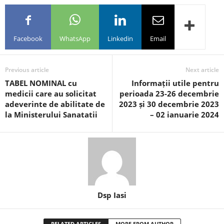
Facebook
WhatsApp
Linkedin
Email
Previous article
Next article
TABEL NOMINAL cu
Informații utile pentru
medicii care au solicitat
perioada 23-26 decembrie
adeverinte de abilitate de
2023 și 30 decembrie 2023
la Ministerului Sanatatii
– 02 ianuarie 2024
Dsp Iasi
RELATED ARTICLES
MORE FROM AUTHOR