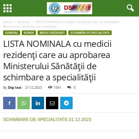
Home
General
LISTA NOMINALA cu medicii rezidenţi care au aprobarea
Ministerului Sănătăţii de schimbare...
GENERAL
RUNOS
MEDICI REZIDENTI
SCHIMBĂRI DE SPECIALITATE
LISTA NOMINALA cu medicii
rezidenţi care au aprobarea
Ministerului Sănătăţii de
schimbare a specialităţii
By
Dsp Iasi
-
21.12.2023
1591
0
SCHIMBARE-DE-SPECIALITATE-21.12.2023