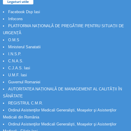
Legaturi utile
Facebook Dsp Iasi
Infocons
PLATFORMA NAȚIONALĂ DE PREGĂTIRE PENTRU SITUAȚII DE
URGENȚĂ
O.M.S
Ministerul Sanatatii
I.N.S.P.
C.N.A.S.
C.J.A.S. Iasi
U.M.F. Iasi
Guvernul Romaniei
AUTORITATEA NAȚIONALĂ DE MANAGEMENT AL CALITĂȚII ÎN
SĂNĂTATE
REGISTRUL C.M.R.
Ordinul Asistenţilor Medicali Generalişti, Moaşelor şi Asistenţilor
Medicali din România
Ordinul Asistenţilor Medicali Generalişti, Moaşelor şi Asistenţilor