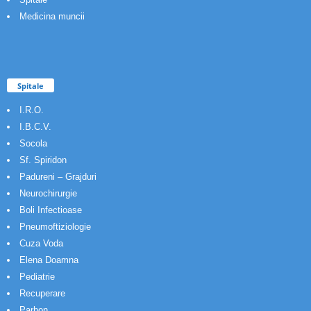
Medicina muncii
Spitale
I.R.O.
I.B.C.V.
Socola
Sf. Spiridon
Padureni – Grajduri
Neurochirurgie
Boli Infectioase
Pneumoftiziologie
Cuza Voda
Elena Doamna
Pediatrie
Recuperare
Parhon