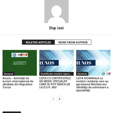
Dsp Iasi
RELATED ARTICLES
MORE FROM AUTHOR
General
Certificate medici specialiști / primari
General
Anunț – Activități de
LISTA CU CERTIFICATELE
LISTA NOMINALA cu
turism internațional de
DE MEDIC SPECIALIST
medicii rezidenţi care au
sănătate din Republica
CARE SE POT RIDICA DE
aprobarea Ministerului
Turcia
LA D.S.P. IASI
Sănătăţii de schimbare a
specialităţi