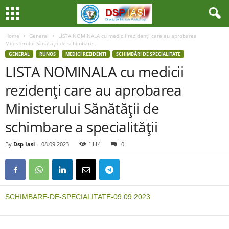
Home
General
LISTA NOMINALA cu medicii rezidenţi care au aprobarea
Ministerului Sănătăţii de schimbare...
GENERAL
RUNOS
MEDICI REZIDENTI
SCHIMBĂRI DE SPECIALITATE
LISTA NOMINALA cu medicii
rezidenţi care au aprobarea
Ministerului Sănătăţii de
schimbare a specialităţii
By
Dsp Iasi
-
08.09.2023
1114
0
SCHIMBARE-DE-SPECIALITATE-09.09.2023