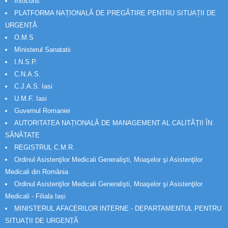
Infocons
PLATFORMA NAȚIONALĂ DE PREGĂTIRE PENTRU SITUAȚII DE
URGENȚĂ
O.M.S
Ministerul Sanatatii
I.N.S.P.
C.N.A.S.
C.J.A.S. Iasi
U.M.F. Iasi
Guvernul Romaniei
AUTORITATEA NAȚIONALĂ DE MANAGEMENT AL CALITĂȚII ÎN
SĂNĂTATE
REGISTRUL C.M.R.
Ordinul Asistenţilor Medicali Generalişti, Moaşelor şi Asistenţilor
Medicali din România
Ordinul Asistenţilor Medicali Generalişti, Moaşelor şi Asistenţilor
Medicali - Filiala Iași
MINISTERUL AFACERILOR INTERNE - DEPARTAMENTUL PENTRU
SITUAȚII DE URGENȚĂ