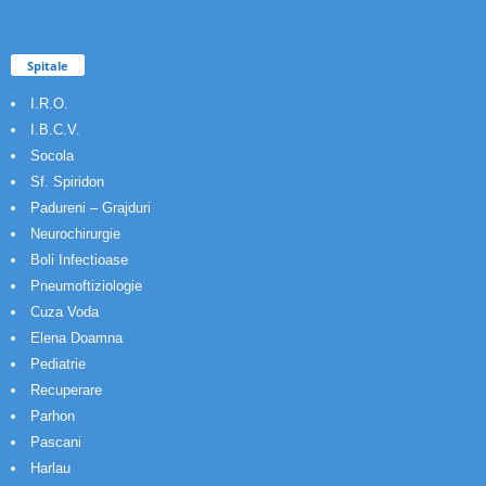
Spitale
I.R.O.
I.B.C.V.
Socola
Sf. Spiridon
Padureni – Grajduri
Neurochirurgie
Boli Infectioase
Pneumoftiziologie
Cuza Voda
Elena Doamna
Pediatrie
Recuperare
Parhon
Pascani
Harlau