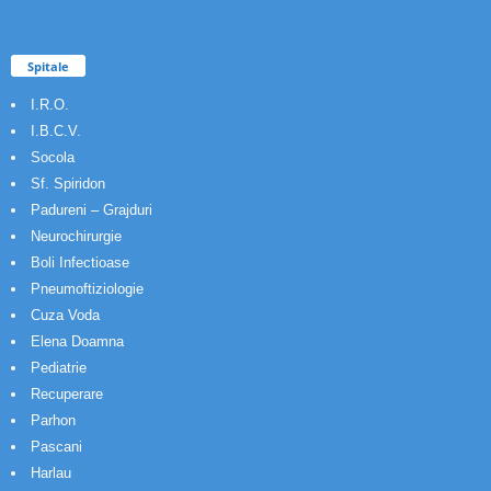
Spitale
I.R.O.
I.B.C.V.
Socola
Sf. Spiridon
Padureni – Grajduri
Neurochirurgie
Boli Infectioase
Pneumoftiziologie
Cuza Voda
Elena Doamna
Pediatrie
Recuperare
Parhon
Pascani
Harlau