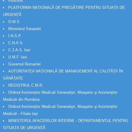
Infocons
PLATFORMA NAȚIONALĂ DE PREGĂTIRE PENTRU SITUAȚII DE
URGENȚĂ
O.M.S
Ministerul Sanatatii
I.N.S.P.
C.N.A.S.
C.J.A.S. Iasi
U.M.F. Iasi
Guvernul Romaniei
AUTORITATEA NAȚIONALĂ DE MANAGEMENT AL CALITĂȚII ÎN
SĂNĂTATE
REGISTRUL C.M.R.
Ordinul Asistenţilor Medicali Generalişti, Moaşelor şi Asistenţilor
Medicali din România
Ordinul Asistenţilor Medicali Generalişti, Moaşelor şi Asistenţilor
Medicali - Filiala Iași
MINISTERUL AFACERILOR INTERNE - DEPARTAMENTUL PENTRU
SITUAȚII DE URGENȚĂ