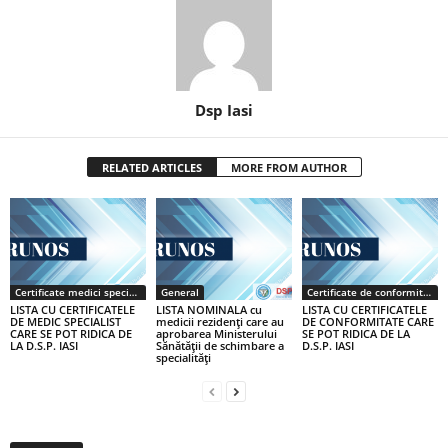
Dsp Iasi
RELATED ARTICLES
MORE FROM AUTHOR
Certificate medici specialiști / primari
General
Certificate de conformitate
LISTA CU CERTIFICATELE
LISTA NOMINALA cu
LISTA CU CERTIFICATELE
DE MEDIC SPECIALIST
medicii rezidenţi care au
DE CONFORMITATE CARE
CARE SE POT RIDICA DE
aprobarea Ministerului
SE POT RIDICA DE LA
LA D.S.P. IASI
Sănătăţii de schimbare a
D.S.P. IASI
specialităţi