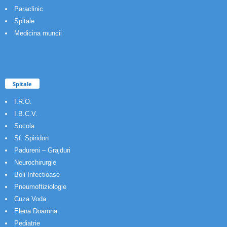
Paraclinic
Spitale
Medicina muncii
Spitale
I.R.O.
I.B.C.V.
Socola
Sf. Spiridon
Padureni – Grajduri
Neurochirurgie
Boli Infectioase
Pneumoftiziologie
Cuza Voda
Elena Doamna
Pediatrie