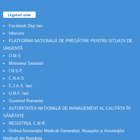
Legaturi utile
Facebook Dsp Iasi
Infocons
PLATFORMA NAȚIONALĂ DE PREGĂTIRE PENTRU SITUAȚII DE
URGENȚĂ
O.M.S
Ministerul Sanatatii
I.N.S.P.
C.N.A.S.
C.J.A.S. Iasi
U.M.F. Iasi
Guvernul Romaniei
AUTORITATEA NAȚIONALĂ DE MANAGEMENT AL CALITĂȚII ÎN
SĂNĂTATE
REGISTRUL C.M.R.
Ordinul Asistenţilor Medicali Generalişti, Moaşelor şi Asistenţilor
Medicali din România