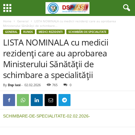
Home
General
LISTA NOMINALA cu medicii rezidenţi care au aprobarea
Ministerului Sănătăţii de schimbare...
GENERAL
RUNOS
MEDICI REZIDENTI
SCHIMBĂRI DE SPECIALITATE
LISTA NOMINALA cu medicii
rezidenţi care au aprobarea
Ministerului Sănătăţii de
schimbare a specialităţii
By
Dsp Iasi
-
02.02.2026
765
0
SCHIMBARE-DE-SPECIALITATE-02.02.2026-