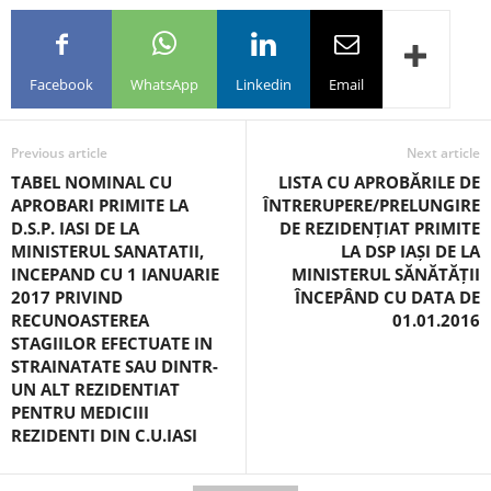
Facebook
WhatsApp
Linkedin
Email
Previous article
Next article
TABEL NOMINAL CU
LISTA CU APROBĂRILE DE
APROBARI PRIMITE LA
ÎNTRERUPERE/PRELUNGIRE
D.S.P. IASI DE LA
DE REZIDENȚIAT PRIMITE
MINISTERUL SANATATII,
LA DSP IAȘI DE LA
INCEPAND CU 1 IANUARIE
MINISTERUL SĂNĂTĂȚII
2017 PRIVIND
ÎNCEPÂND CU DATA DE
RECUNOASTEREA
01.01.2016
STAGIILOR EFECTUATE IN
STRAINATATE SAU DINTR-
UN ALT REZIDENTIAT
PENTRU MEDICIII
REZIDENTI DIN C.U.IASI