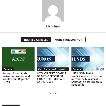
Dsp Iasi
RELATED ARTICLES
MORE FROM AUTHOR
General
Certificate medici specialiști / primari
General
Anunț – Activități de
LISTA CU CERTIFICATELE
LISTA NOMINALA cu
turism internațional de
DE MEDIC SPECIALIST
medicii rezidenţi care au
sănătate din Republica
CARE SE POT RIDICA DE
aprobarea Ministerului
Turcia
LA D.S.P. IASI
Sănătăţii de schimbare a
specialităţi