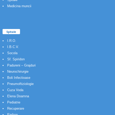
Medicina muncii
Spitale
I.R.O.
I.B.C.V.
Socola
Sf. Spiridon
Padureni – Grajduri
Neurochirurgie
Boli Infectioase
Pneumoftiziologie
Cuza Voda
Elena Doamna
Pediatrie
Recuperare
Parhon