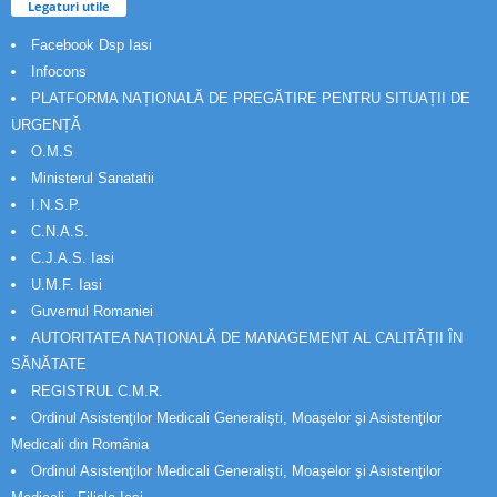
Legaturi utile
Facebook Dsp Iasi
Infocons
PLATFORMA NAȚIONALĂ DE PREGĂTIRE PENTRU SITUAȚII DE
URGENȚĂ
O.M.S
Ministerul Sanatatii
I.N.S.P.
C.N.A.S.
C.J.A.S. Iasi
U.M.F. Iasi
Guvernul Romaniei
AUTORITATEA NAȚIONALĂ DE MANAGEMENT AL CALITĂȚII ÎN
SĂNĂTATE
REGISTRUL C.M.R.
Ordinul Asistenţilor Medicali Generalişti, Moaşelor şi Asistenţilor
Medicali din România
Ordinul Asistenţilor Medicali Generalişti, Moaşelor şi Asistenţilor