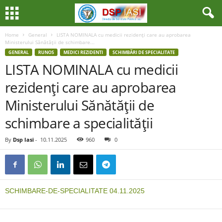
Home
General
LISTA NOMINALA cu medicii rezidenţi care au aprobarea
Ministerului Sănătăţii de schimbare...
GENERAL
RUNOS
MEDICI REZIDENTI
SCHIMBĂRI DE SPECIALITATE
LISTA NOMINALA cu medicii
rezidenţi care au aprobarea
Ministerului Sănătăţii de
schimbare a specialităţii
By
Dsp Iasi
-
10.11.2025
960
0
SCHIMBARE-DE-SPECIALITATE 04.11.2025