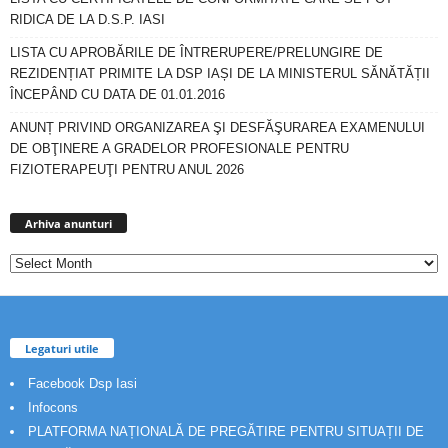
RIDICA DE LA D.S.P. IASI
LISTA CU APROBĂRILE DE ÎNTRERUPERE/PRELUNGIRE DE
REZIDENȚIAT PRIMITE LA DSP IAȘI DE LA MINISTERUL SĂNĂTĂȚII
ÎNCEPÂND CU DATA DE 01.01.2016
ANUNȚ PRIVIND ORGANIZAREA ŞI DESFĂŞURAREA EXAMENULUI
DE OBŢINERE A GRADELOR PROFESIONALE PENTRU
FIZIOTERAPEUŢI PENTRU ANUL 2026
Arhiva
anunturi
Arhiva anunturi
Legaturi utile
Facebook Dsp Iasi
Infocons
PLATFORMA NAȚIONALĂ DE PREGĂTIRE PENTRU SITUAȚII DE