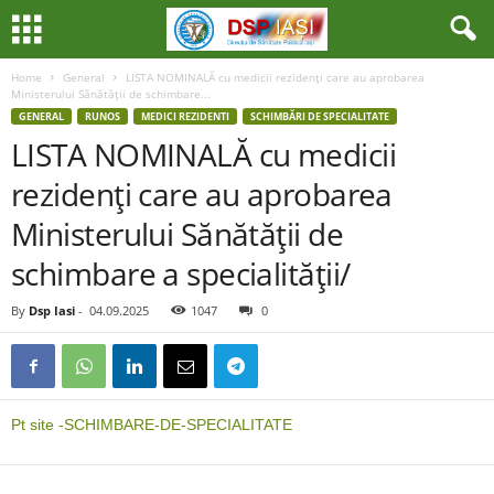
Home
General
LISTA NOMINALĂ cu medicii rezidenţi care au aprobarea
Ministerului Sănătăţii de schimbare...
GENERAL
RUNOS
MEDICI REZIDENTI
SCHIMBĂRI DE SPECIALITATE
LISTA NOMINALĂ cu medicii
rezidenţi care au aprobarea
Ministerului Sănătăţii de
schimbare a specialităţii/
By
Dsp Iasi
-
04.09.2025
1047
0
Pt site -SCHIMBARE-DE-SPECIALITATE