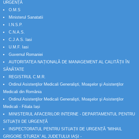
URGENȚĂ
O.M.S
Ministerul Sanatatii
I.N.S.P.
C.N.A.S.
C.J.A.S. Iasi
U.M.F. Iasi
Guvernul Romaniei
AUTORITATEA NAȚIONALĂ DE MANAGEMENT AL CALITĂȚII ÎN
SĂNĂTATE
REGISTRUL C.M.R.
Ordinul Asistenţilor Medicali Generalişti, Moaşelor şi Asistenţilor
Medicali din România
Ordinul Asistenţilor Medicali Generalişti, Moaşelor şi Asistenţilor
Medicali - Filiala Iași
MINISTERUL AFACERILOR INTERNE - DEPARTAMENTUL PENTRU
SITUAȚII DE URGENȚĂ
INSPECTORATUL PENTRU SITUAȚII DE URGENȚĂ “MIHAIL
GRIGORE STURZA” AL JUDETULUI IAȘI -