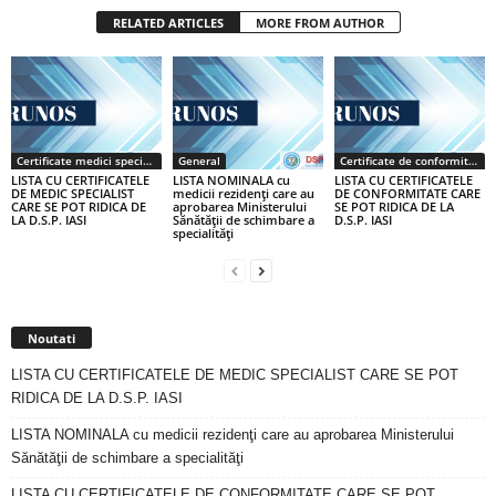
RELATED ARTICLES
MORE FROM AUTHOR
Certificate medici specialiști / primari
General
Certificate de conformitate
LISTA CU CERTIFICATELE
LISTA NOMINALA cu
LISTA CU CERTIFICATELE
DE MEDIC SPECIALIST
medicii rezidenţi care au
DE CONFORMITATE CARE
CARE SE POT RIDICA DE
aprobarea Ministerului
SE POT RIDICA DE LA
LA D.S.P. IASI
Sănătăţii de schimbare a
D.S.P. IASI
specialităţi
Noutati
LISTA CU CERTIFICATELE DE MEDIC SPECIALIST CARE SE POT
RIDICA DE LA D.S.P. IASI
LISTA NOMINALA cu medicii rezidenţi care au aprobarea Ministerului
Sănătăţii de schimbare a specialităţi
LISTA CU CERTIFICATELE DE CONFORMITATE CARE SE POT