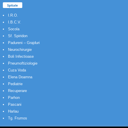
Spitale
I.R.O.
I.B.C.V.
Socola
Sf. Spiridon
Padureni – Grajduri
Neurochirurgie
Boli Infectioase
Pneumoftiziologie
Cuza Voda
Elena Doamna
Pediatrie
Recuperare
Parhon
Pascani
Harlau
Tg. Frumos