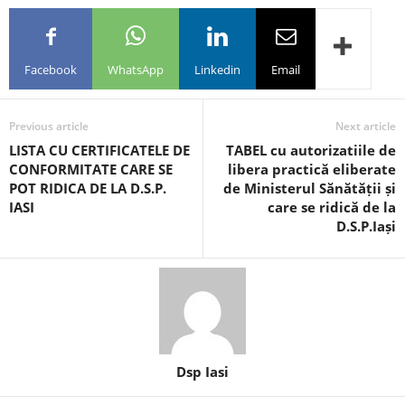
Facebook
WhatsApp
Linkedin
Email
Previous article
Next article
LISTA CU CERTIFICATELE DE
TABEL cu autorizatiile de
CONFORMITATE CARE SE
libera practică eliberate
POT RIDICA DE LA D.S.P.
de Ministerul Sănătății și
IASI
care se ridică de la
D.S.P.Iași
Dsp Iasi