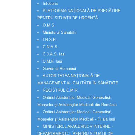
Infocons
PLATFORMA NAȚIONALĂ DE PREGĂTIRE
PENTRU SITUAȚII DE URGENȚĂ
O.M.S
Ministerul Sanatatii
I.N.S.P.
C.N.A.S.
C.J.A.S. Iasi
U.M.F. Iasi
Guvernul Romaniei
AUTORITATEA NAȚIONALĂ DE
MANAGEMENT AL CALITĂȚII ÎN SĂNĂTATE
REGISTRUL C.M.R.
Ordinul Asistenţilor Medicali Generalişti,
Moaşelor şi Asistenţilor Medicali din România
Ordinul Asistenţilor Medicali Generalişti,
Moaşelor şi Asistenţilor Medicali - Filiala Iași
MINISTERUL AFACERILOR INTERNE -
DEPARTAMENTUL PENTRU SITUAȚII DE