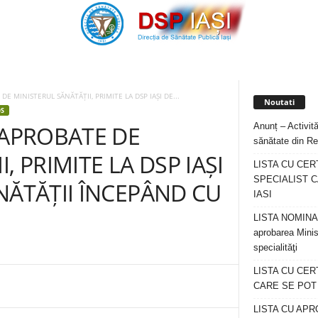
DE MINISTERUL SĂNĂTĂȚII, PRIMITE LA DSP IAȘI DE...
Noutati
S
Anunț – Activită
 APROBATE DE
sănătate din Re
, PRIMITE LA DSP IAȘI
LISTA CU CER
SPECIALIST C
NĂTĂȚII ÎNCEPÂND CU
IASI
LISTA NOMINALA
aprobarea Minis
specialităţi
LISTA CU CE
CARE SE POT R
LISTA CU APR