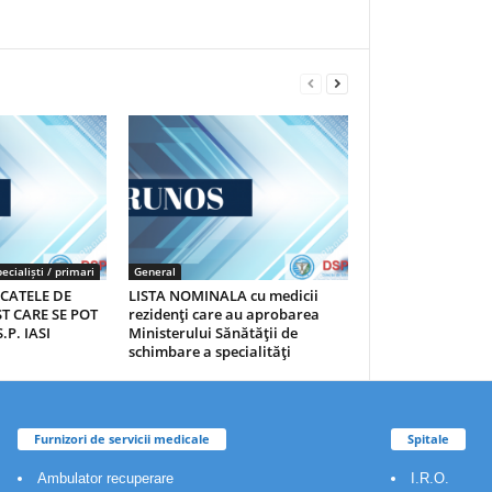
ecialiști / primari
General
ICATELE DE
LISTA NOMINALA cu medicii
T CARE SE POT
rezidenţi care au aprobarea
.P. IASI
Ministerului Sănătăţii de
schimbare a specialităţi
Furnizori de servicii medicale
Spitale
Ambulator recuperare
I.R.O.