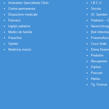
Ambulator Specialitate Clinic
I.B.C.V.
Centre permanenta
Socola
Dispozitive medicale
Sf. Spiridon
Farmacii
Padureni – G
Ingrijiri paliative
Neurochirurg
Medici de familie
Boli Infectio
Paraclinic
Pneumoftizio
Spitale
Cuza Voda
Medicina muncii
Elena Doam
Pediatrie
Recuperare
Parhon
Pascani
Harlau
Tg. Frumos