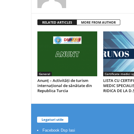
RELATED ARTICLES
MORE FROM AUTHOR
General
Certificate medici sp
Anunț – Activități de turism
LISTA CU CERTIF
internațional de sănătate din
MEDIC SPECIALIS
Republica Turcia
RIDICA DE LA D.S
Legaturi utile
Facebook Dsp Iasi