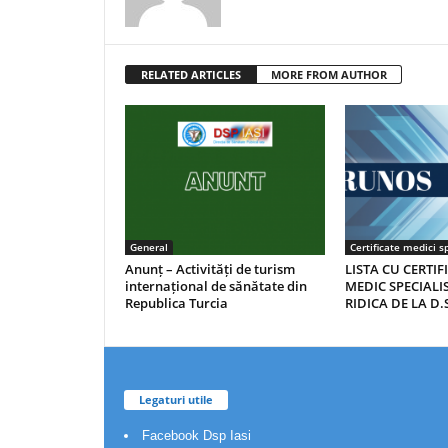
RELATED ARTICLES
MORE FROM AUTHOR
General
Certificate medici sp
Anunț – Activități de turism
LISTA CU CERTIF
internațional de sănătate din
MEDIC SPECIALIS
Republica Turcia
RIDICA DE LA D.S
Legaturi utile
Facebook Dsp Iasi