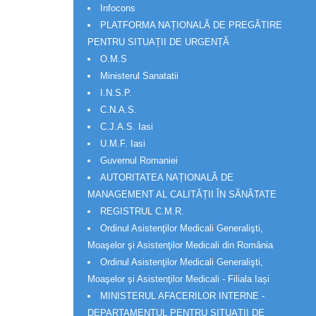
Infocons
PLATFORMA NAȚIONALĂ DE PREGĂTIRE
PENTRU SITUAȚII DE URGENȚĂ
O.M.S
Ministerul Sanatatii
I.N.S.P.
C.N.A.S.
C.J.A.S. Iasi
U.M.F. Iasi
Guvernul Romaniei
AUTORITATEA NAȚIONALĂ DE
MANAGEMENT AL CALITĂȚII ÎN SĂNĂTATE
REGISTRUL C.M.R.
Ordinul Asistenţilor Medicali Generalişti,
Moaşelor şi Asistenţilor Medicali din România
Ordinul Asistenţilor Medicali Generalişti,
Moaşelor şi Asistenţilor Medicali - Filiala Iași
MINISTERUL AFACERILOR INTERNE -
DEPARTAMENTUL PENTRU SITUAȚII DE