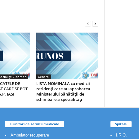
ecialiști / primari
General
ICATELE DE
LISTA NOMINALA cu medicii
T CARE SE POT
rezidenţi care au aprobarea
.P. IASI
Ministerului Sănătăţii de
schimbare a specialităţi
Furnizori de servicii medicale
Spitale
Ambulator recuperare
I.R.O.