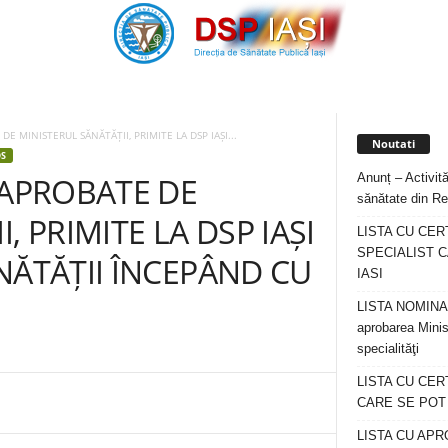
DE MINISTERUL SĂNĂTĂȚII, PRIMITE LA DSP IAȘI...
Noutati
S
Anunț – Activită
 APROBATE DE
sănătate din Re
, PRIMITE LA DSP IAȘI
LISTA CU CER
SPECIALIST C
NĂTĂȚII ÎNCEPÂND CU
IASI
LISTA NOMINALA
aprobarea Minis
specialităţi
LISTA CU CE
CARE SE POT R
LISTA CU APR