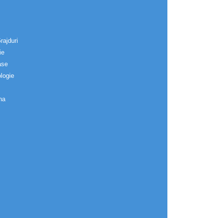
rajduri
ie
ase
logie
na