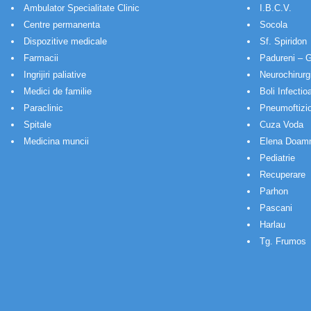
Ambulator Specialitate Clinic
I.B.C.V.
Centre permanenta
Socola
Dispozitive medicale
Sf. Spiridon
Farmacii
Padureni – G
Ingrijiri paliative
Neurochirurg
Medici de familie
Boli Infectio
Paraclinic
Pneumoftizio
Spitale
Cuza Voda
Medicina muncii
Elena Doam
Pediatrie
Recuperare
Parhon
Pascani
Harlau
Tg. Frumos