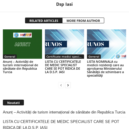
Dsp Iasi
RELATED ARTICLES
MORE FROM AUTHOR
General
Certificate medici specialiști / primari
General
Anunț – Activități de
LISTA CU CERTIFICATELE
LISTA NOMINALA cu
turism internațional de
DE MEDIC SPECIALIST
medicii rezidenţi care au
sănătate din Republica
CARE SE POT RIDICA DE
aprobarea Ministerului
Turcia
LA D.S.P. IASI
Sănătăţii de schimbare a
specialităţi
Noutati
Anunț – Activități de turism internațional de sănătate din Republica Turcia
LISTA CU CERTIFICATELE DE MEDIC SPECIALIST CARE SE POT
RIDICA DE LA D.S.P. IASI