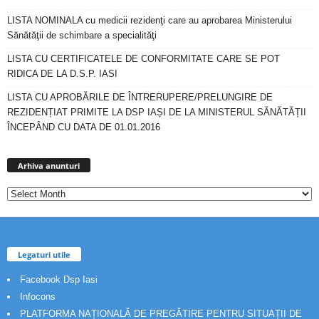
LISTA NOMINALA cu medicii rezidenţi care au aprobarea Ministerului
Sănătăţii de schimbare a specialităţi
LISTA CU CERTIFICATELE DE CONFORMITATE CARE SE POT
RIDICA DE LA D.S.P. IASI
LISTA CU APROBĂRILE DE ÎNTRERUPERE/PRELUNGIRE DE
REZIDENȚIAT PRIMITE LA DSP IAȘI DE LA MINISTERUL SĂNĂTĂȚII
ÎNCEPÂND CU DATA DE 01.01.2016
Arhiva
anunturi
Arhiva anunturi
Legaturi utile
Facebook Dsp Iasi
Infocons
PLATFORMA NAȚIONALĂ DE PREGĂTIRE PENTRU SITUAȚII DE