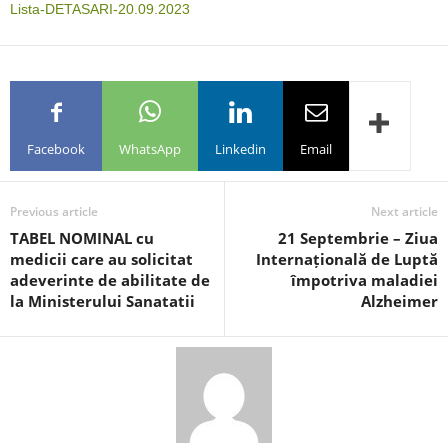
Lista-DETASARI-20.09.2023
Facebook
WhatsApp
Linkedin
Email
Previous article
Next article
TABEL NOMINAL cu
21 Septembrie – Ziua
medicii care au solicitat
Internațională de Luptă
adeverinte de abilitate de
împotriva maladiei
la Ministerului Sanatatii
Alzheimer