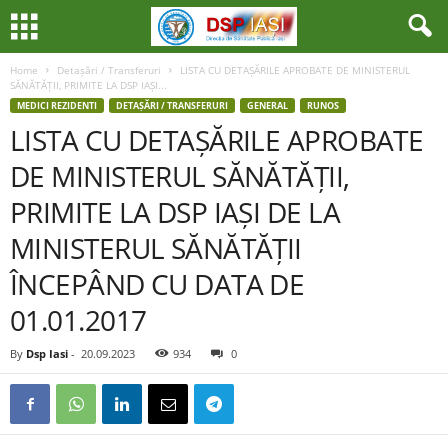
Home
Detașări / Transferuri
LISTA CU DETAȘĂRILE APROBATE DE MINISTERUL
SĂNĂTĂȚII, PRIMITE LA DSP IAȘI...
MEDICI REZIDENTI
DETAȘĂRI / TRANSFERURI
GENERAL
RUNOS
LISTA CU DETAȘĂRILE APROBATE
DE MINISTERUL SĂNĂTĂȚII,
PRIMITE LA DSP IAȘI DE LA
MINISTERUL SĂNĂTĂȚII
ÎNCEPÂND CU DATA DE
01.01.2017
By
Dsp Iasi
-
20.09.2023
934
0