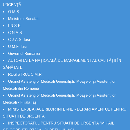
URGENȚĂ
O.M.S
Ministerul Sanatatii
I.N.S.P.
C.N.A.S.
C.J.A.S. Iasi
U.M.F. Iasi
Guvernul Romaniei
AUTORITATEA NAȚIONALĂ DE MANAGEMENT AL CALITĂȚII ÎN
SĂNĂTATE
REGISTRUL C.M.R.
Ordinul Asistenţilor Medicali Generalişti, Moaşelor şi Asistenţilor
Medicali din România
Ordinul Asistenţilor Medicali Generalişti, Moaşelor şi Asistenţilor
Medicali - Filiala Iași
MINISTERUL AFACERILOR INTERNE - DEPARTAMENTUL PENTRU
SITUAȚII DE URGENȚĂ
INSPECTORATUL PENTRU SITUAȚII DE URGENȚĂ “MIHAIL