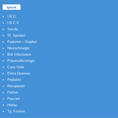
Spitale
I.R.O.
I.B.C.V.
Socola
Sf. Spiridon
Padureni – Grajduri
Neurochirurgie
Boli Infectioase
Pneumoftiziologie
Cuza Voda
Elena Doamna
Pediatrie
Recuperare
Parhon
Pascani
Harlau
Tg. Frumos